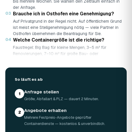
bis mehrere Wochen. Sie wählen den Zeitraum einfach in
der Anfrage.
03
Brauche ich in Osthofen eine Genehmigung?
Auf Privatgrund in der Regel nicht. Auf öffentlichem Grund
ist meist eine Stellgenehmigung nötig — viele Partner in
Osthofen übernehmen die Beantragung für Sie.
04
Welche Containergröße ist die richtige?
Faustregel: Big Bag für kleine Mengen, 3–5 m³ für
Renovierungen, 7–10 m³ für große Bau- oder
Abbruchprojekte.
05
Was darf rein — und was nicht?
Abfallarten werden getrennt gesammelt (Bauschutt,
So läuft es ab
Grünschnitt, Holz …). Sondermüll wie Asbest braucht eine
gesonderte Annahme.
Anfrage stellen
06
Was kostet ein Container in Osthofen?
1
Größe, Abfallart & PLZ — dauert 2 Minuten.
Laut Marktrecherche (keine AWL-eigenen Auftragsdaten):
5 m³ ca. 180–500 €, 7 m³ ca. 280–900 €, 10 m³ ca.
Angebote erhalten
300–1.100 € — abhängig von Abfallart, Region und
2
Mehrere Festpreis-Angebote geprüfter
Standzeit (Details in der Marktübersicht unten). Ihren
Containerdienste — kostenlos & unverbindlich.
verbindlichen Festpreis für Osthofen nennt Ihnen der
Containerdienst nach kurzer Beschreibung.