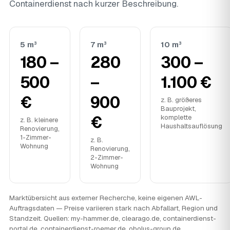
Containerdienst nach kurzer Beschreibung.
5 m³
7 m³
10 m³
180 –
280
300 –
500
–
1.100 €
€
900
z. B. größeres
Bauprojekt,
€
komplette
z. B. kleinere
Haushaltsauflösung
Renovierung,
1-Zimmer-
z. B.
Wohnung
Renovierung,
2-Zimmer-
Wohnung
Marktübersicht aus externer Recherche, keine eigenen AWL-
Auftragsdaten — Preise variieren stark nach Abfallart, Region und
Standzeit. Quellen: my-hammer.de, clearago.de, containerdienst-
portal.de, containerdienst-roemer.de, obolus-group.de