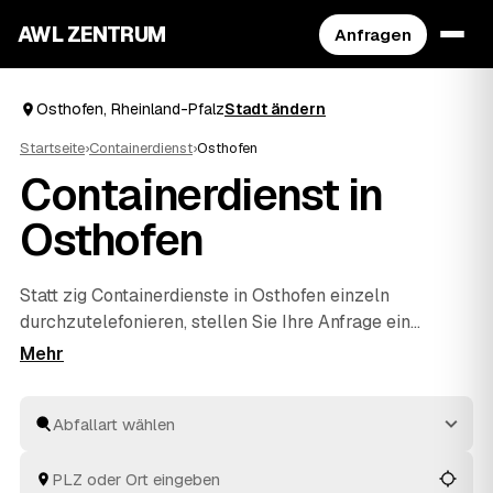
AWL ZENTRUM
Anfragen
Osthofen, Rheinland-Pfalz
Stadt ändern
Startseite
›
Containerdienst
›
Osthofen
Containerdienst in
Osthofen
Statt zig Containerdienste in Osthofen einzeln
durchzutelefonieren, stellen Sie Ihre Anfrage ein
einziges Mal über AWL. Sie wählen die Abfallart – von
Bauschutt über Grünschnitt bis Mischabfall – und
bekommen passende Festpreis-Angebote geprüfter
Anbieter aus Rheinland-Pfalz. Der Container kommt zu
Ihnen und wird nach dem Befüllen wieder abgeholt.
Vergleichen können Sie dann ganz entspannt, ohne