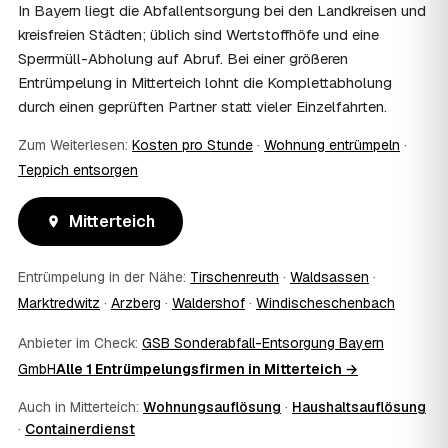
und holen die Kostenübernahme schriftlich ein. AWL
In Bayern liegt die Abfallentsorgung bei den Landkreisen und
Zentrum vermittelt die Entrümpler, entscheidet aber nicht
kreisfreien Städten; üblich sind Wertstoffhöfe und eine
über die Kostenübernahme.
Sperrmüll-Abholung auf Abruf. Bei einer größeren
08
Bekomme ich einen Entsorgungsnachweis?
Entrümpelung in Mitterteich lohnt die Komplettabholung
Ja. Die Partner entsorgen über zugelassene Höfe und
durch einen geprüften Partner statt vieler Einzelfahrten.
stellen auf Wunsch einen Entsorgungsnachweis aus —
wichtig zum Beispiel für Vermieter, Nachlassverwaltung
Zum Weiterlesen:
Kosten pro Stunde
·
Wohnung entrümpeln
·
oder die eigene Dokumentation.
Teppich entsorgen
09
Muss ich bei der Entrümpelung anwesend sein?
Nicht zwingend. Viele Kunden in Mitterteich sind nur zur
Übergabe und zum Abschluss vor Ort; den genauen
Mitterteich
Ablauf — etwa die Schlüsselübergabe — stimmen Sie
direkt mit dem Entrümpler ab.
Entrümpelung in der Nähe:
Tirschenreuth
·
Waldsassen
·
10
Was ist im Festpreis enthalten?
Marktredwitz
·
Arzberg
·
Waldershof
·
Windischeschenbach
Der Festpreis deckt in der Regel das komplette
Ausräumen, Tragen und Verladen, den Transport sowie die
Anbieter im Check:
GSB Sonderabfall-Entsorgung Bayern
fachgerechte Entsorgung ab — auf Wunsch inklusive
GmbH
Alle 1 Entrümpelungsfirmen in Mitterteich →
besenreiner Übergabe. Es gibt keine versteckten
Zusatzkosten: Was vereinbart ist, gilt. Anrechenbare
Auch in Mitterteich:
Wohnungsauflösung
·
Haushaltsauflösung
Wertgegenstände senken den Endpreis zusätzlich.
·
Containerdienst
11
Was kostet die Anfrage über AWL Zentrum?