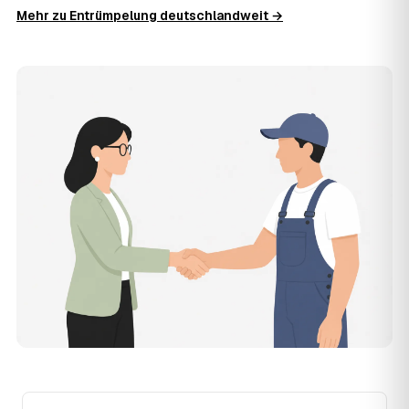
Die Anfrage ist kostenlos und unverbindlich. AWL
Mehr zu Entrümpelung deutschlandweit →
Zentrum ist Vermittler: Sie schildern einmal, was raus
muss, und erhalten mehrere Festpreis-Angebote geprüfter
Entrümpler aus Mitterteich zum Vergleichen. Bezahlt wird
nur der Entrümpler, den Sie selbst auswählen.
12
Was kostet die Entrümpelung einer normalen
Wohnung in Mitterteich?
Für eine durchschnittliche Wohnung mit rund 65 m² liegen
die Kosten in Mitterteich bei etwa 1.840 €, das entspricht
im Schnitt rund 30,4 € je Quadratmeter. Zugänglichkeit
(Etage, Aufzug), Menge und Sperrmüllanteil verschieben
den Preis nach oben oder unten — den genauen
Festpreis nennt Ihnen der Entrümpler nach kurzer
Beschreibung.
13
Werden Entrümpelungen in Mitterteich in
Zukunft teurer?
Seit 2022 verlief die Preisentwicklung in Mitterteich stabil
(±1 %), mit dem bisherigen Höchststand im Jahr 2023.
Eine Prognose lässt sich daraus nicht ableiten, aber die
Daten zeigen: Wer frühzeitig anfragt, sichert sich das
aktuelle Preisniveau als Festpreis — unabhängig davon,