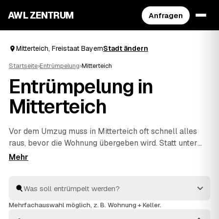
AWL ZENTRUM
Anfragen
Mitterteich, Freistaat Bayern
Stadt ändern
Startseite
›
Entrümpelung
›
Mitterteich
Entrümpelung in
Mitterteich
Vor dem Umzug muss in Mitterteich oft schnell alles
raus, bevor die Wohnung übergeben wird. Statt unter
Zeitdruck den erstbesten Betrieb zu nehmen, stellen
Sie über AWL eine Anfrage und bekommen Festpreis-
Angebote geprüfter Entrümpler aus Mitterteich bis
Tirschenreuth
und
Waldsassen
. So vergleichen Sie
Preise und Termine, auch wenn es eilig ist. Die Profis
Mehrfachauswahl möglich, z. B. Wohnung + Keller.
kümmern sich ums Ausräumen und die fachgerechte