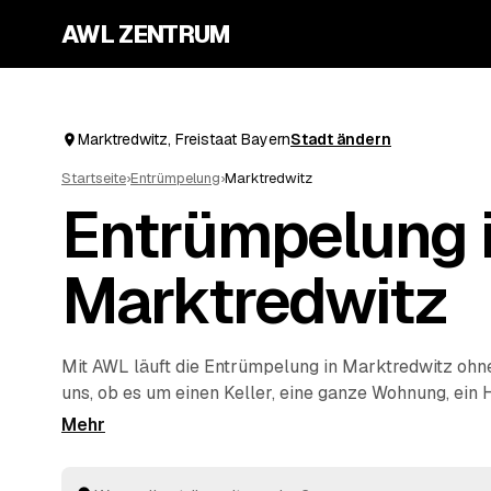
AWL ZENTRUM
Marktredwitz, Freistaat Bayern
Stadt ändern
Startseite
›
Entrümpelung
›
Marktredwitz
Entrümpelung 
Marktredwitz
Mit AWL läuft die Entrümpelung in Marktredwitz ohne
uns, ob es um einen Keller, eine ganze Wohnung, ein
Wohnung geht, und Sie bekommen dafür mehrere Fes
einmal. Die Anbieter sind geprüft und aus Ihrer Näh
bis
Waldershof
und
Wunsiedel
. So sparen Sie sich da