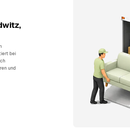
dwitz,
n
iert bei
sch
eren und