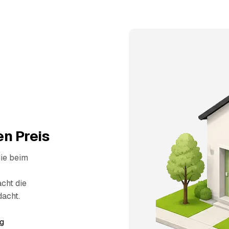
n Preis
die beim
cht die
dacht.
g