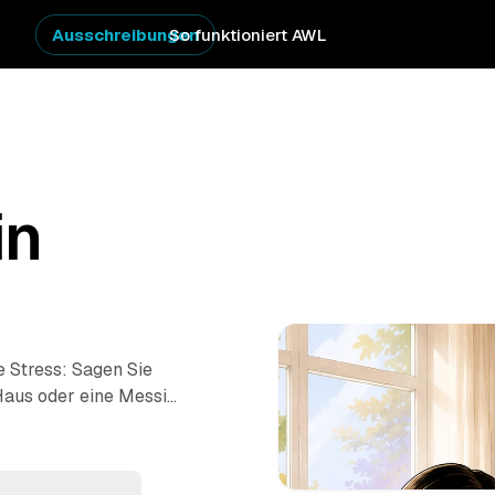
Ausschreibungen
So funktioniert AWL
in
 Stress: Sagen Sie
 Haus oder eine Messie-
tpreis-Angebote auf
e – von Marktredwitz
s einzelne Anfragen