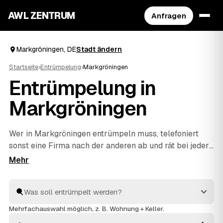
AWL ZENTRUM
Anfragen
Markgröningen, DE
Stadt ändern
Startseite
›
Entrümpelung
›
Markgröningen
Entrümpelung in
Markgröningen
Wer in Markgröningen entrümpeln muss, telefoniert
sonst eine Firma nach der anderen ab und rät bei jeder
die Kosten neu. Mit AWL beschreiben Sie Ihr Vorhaben
ein einziges Mal – Keller, Dachboden, Wohnung oder
ganzes Haus – und bekommen dafür feste Preise
mehrerer geprüfter Anbieter aus Deutschland. Sie
legen die Angebote nebeneinander und sehen sofort,
Mehrfachauswahl möglich, z. B. Wohnung + Keller.
welches passt. Beauftragt wird erst, wenn Sie sich