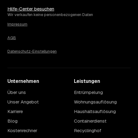
stabil (±4 %), mit dem bisherigen Höchststand im Jahr
2022. Eine Prognose lässt sich daraus nicht ableiten,
Hilfe-Center besuchen
aber die Daten zeigen: Wer frühzeitig anfragt, sichert sich
Wir verkaufen keine personenbezogenen Daten
das aktuelle Preisniveau als Festpreis — unabhängig
Impressum
davon, wie sich der Markt weiterentwickelt.
14
Warum schwankt der Preis zwischen 670 und
AGB
3.160 € in Markgröningen?
Die Spanne ergibt sich vor allem aus Menge und
Datenschutz-Einstellungen
Zugänglichkeit: Ein einzelner Keller oder Dachboden liegt
eher am unteren Ende, eine voll möblierte Wohnung mit
Etage ohne Aufzug oder viel Sperrmüll eher am oberen.
Auch anrechenbare Wertgegenstände oder ein hoher
Unternehmen
Sondermüllanteil verschieben den Endpreis. Den genauen
Leistungen
Betrag für Ihren Fall erfahren Sie erst nach einer kurzen,
Über uns
Entrümpelung
kostenlosen Einschätzung.
Unser Angebot
Wohnungsauflösung
Karriere
Haushaltsauflösung
Blog
Containerdienst
Kostenrechner
Recyclinghof