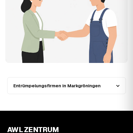
Zusatzkosten: Was vereinbart ist, gilt. Anrechenbare
Wertgegenstände senken den Endpreis zusätzlich.
11
Was kostet die Anfrage über AWL Zentrum?
Die Anfrage ist kostenlos und unverbindlich. AWL
Zentrum ist Vermittler: Sie schildern einmal, was raus
muss, und erhalten mehrere Festpreis-Angebote geprüfter
Entrümpler aus Markgröningen zum Vergleichen. Bezahlt
wird nur der Entrümpler, den Sie selbst auswählen.
12
Was kostet die Entrümpelung einer normalen
Wohnung in Markgröningen?
Für eine durchschnittliche Wohnung mit rund 65 m² liegen
die Kosten in Markgröningen bei etwa 1.840 €, das
entspricht im Schnitt rund 31,7 € je Quadratmeter.
Entrümpelungsfirmen in Markgröningen
Zugänglichkeit (Etage, Aufzug), Menge und Sperrmüllanteil
verschieben den Preis nach oben oder unten — den
genauen Festpreis nennt Ihnen der Entrümpler nach
kurzer Beschreibung.
13
Werden Entrümpelungen in Markgröningen in
Zukunft teurer?
AWL ZENTRUM
Seit 2020 verlief die Preisentwicklung in Markgröningen