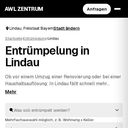
AWL ZENTRUM
Anfragen
Lindau, Freistaat Bayern
Stadt ändern
Startseite
›
Entrümpelung
›
Lindau
Entrümpelung in
Lindau
Ob vor einem Umzug, einer Renovierung oder bei einer
Haushaltsauflösung
: In Lindau fällt schnell mehr
Hausrat an, als man allein wegbekommt. Über AWL
geben Sie mit wenigen Klicks an, was entrümpelt
werden soll, und erhalten passende Festpreis-
Angebote von geprüften Betrieben rund um Lindau bis
Tettnang
und
Lindenberg
. So finden Sie ohne langes
Mehrfachauswahl möglich, z. B. Wohnung + Keller.
Suchen den richtigen Partner und müssen keine Preise