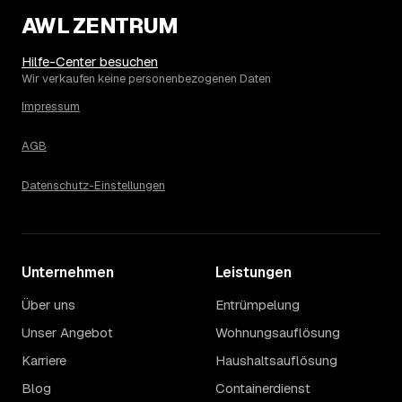
Zugänglichkeit: Ein einzelner Keller oder Dachboden liegt
eher am unteren Ende, eine voll möblierte Wohnung mit
AWL ZENTRUM
Etage ohne Aufzug oder viel Sperrmüll eher am oberen.
Auch anrechenbare Wertgegenstände oder ein hoher
Hilfe-Center besuchen
Sondermüllanteil verschieben den Endpreis. Den genauen
Wir verkaufen keine personenbezogenen Daten
Betrag für Ihren Fall erfahren Sie erst nach einer kurzen,
Impressum
kostenlosen Einschätzung.
AGB
Datenschutz-Einstellungen
Unternehmen
Leistungen
Über uns
Entrümpelung
Unser Angebot
Wohnungsauflösung
Karriere
Haushaltsauflösung
Blog
Containerdienst