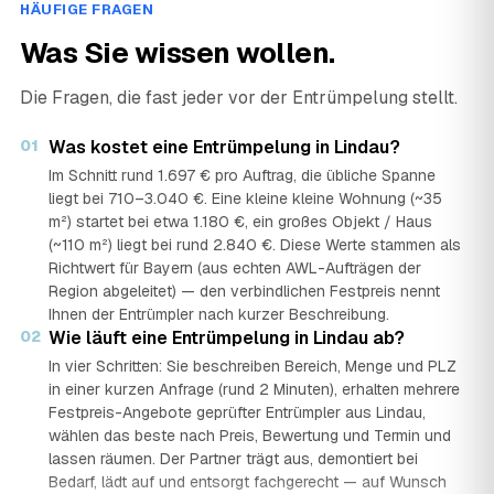
HÄUFIGE FRAGEN
Was Sie wissen wollen.
Die Fragen, die fast jeder vor der Entrümpelung stellt.
01
Was kostet eine Entrümpelung in Lindau?
Im Schnitt rund 1.697 € pro Auftrag, die übliche Spanne
liegt bei 710–3.040 €. Eine kleine kleine Wohnung (~35
m²) startet bei etwa 1.180 €, ein großes Objekt / Haus
(~110 m²) liegt bei rund 2.840 €. Diese Werte stammen als
Richtwert für Bayern (aus echten AWL-Aufträgen der
Region abgeleitet) — den verbindlichen Festpreis nennt
Ihnen der Entrümpler nach kurzer Beschreibung.
02
Wie läuft eine Entrümpelung in Lindau ab?
In vier Schritten: Sie beschreiben Bereich, Menge und PLZ
in einer kurzen Anfrage (rund 2 Minuten), erhalten mehrere
Festpreis-Angebote geprüfter Entrümpler aus Lindau,
wählen das beste nach Preis, Bewertung und Termin und
lassen räumen. Der Partner trägt aus, demontiert bei
Bedarf, lädt auf und entsorgt fachgerecht — auf Wunsch