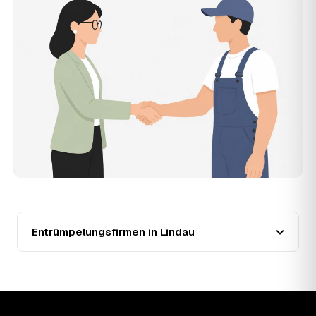
der Entrümpler, den Sie selbst auswählen.
12
Was kostet die Entrümpelung einer normalen
Wohnung in Lindau?
Für eine durchschnittliche Wohnung mit rund 65 m² liegen
die Kosten in Lindau bei etwa 1.840 €, das entspricht im
Schnitt rund 33,1 € je Quadratmeter. Zugänglichkeit (Etage,
Aufzug), Menge und Sperrmüllanteil verschieben den Preis
nach oben oder unten — den genauen Festpreis nennt
Ihnen der Entrümpler nach kurzer Beschreibung.
13
Werden Entrümpelungen in Lindau in Zukunft
teurer?
Seit 2020 verlief die Preisentwicklung in Lindau fallend
(−9 %), mit dem bisherigen Höchststand im Jahr 2023.
Eine Prognose lässt sich daraus nicht ableiten, aber die
Daten zeigen: Wer frühzeitig anfragt, sichert sich das
Entrümpelungsfirmen in Lindau
aktuelle Preisniveau als Festpreis — unabhängig davon,
wie sich der Markt weiterentwickelt.
14
Warum schwankt der Preis zwischen 710 und
3.040 € in Lindau?
Die Spanne ergibt sich vor allem aus Menge und