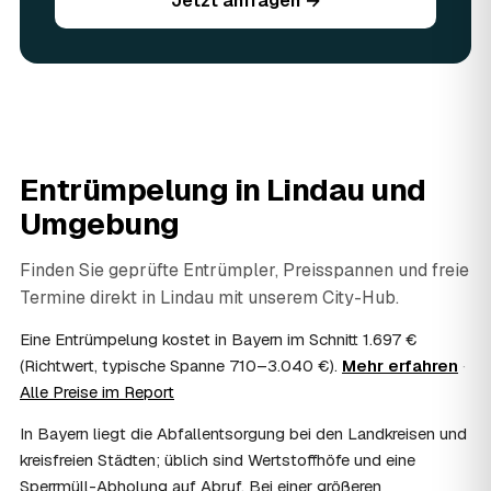
Jetzt anfragen →
Sie vorhandene Wertsachen einfach in der Anfrage an.
06
Ist eine Entrümpelung steuerlich absetzbar?
In vielen Fällen ja: Arbeits-, Fahrt- und
Entsorgungskosten lassen sich als haushaltsnahe
Dienstleistung bzw. Handwerkerleistung anteilig
absetzen, sofern es um einen selbst genutzten Haushalt
geht und Sie die Rechnung per Überweisung begleichen.
Entrümpelung in
Lindau
und
AWL Zentrum vermittelt nur die Entrümpler und ersetzt
keine Steuerberatung — die konkrete Anrechnung klären
Umgebung
Sie mit Ihrem Finanzamt oder Steuerberater.
07
Übernimmt das Sozialamt oder Jobcenter die
Finden Sie geprüfte Entrümpler, Preisspannen und freie
Kosten?
Termine direkt in
Lindau
mit unserem City-Hub.
Im Einzelfall ist das möglich — etwa bei einer
Wohnungsauflösung im Rahmen von Sozialhilfe oder
Eine Entrümpelung kostet in Bayern im Schnitt 1.697 €
einem vom Amt veranlassten Umzug. Wichtig: Den Antrag
(Richtwert, typische Spanne 710–3.040 €).
Mehr erfahren
·
stellen Sie vor Auftragserteilung beim zuständigen Amt
Alle Preise im Report
und holen die Kostenübernahme schriftlich ein. AWL
Zentrum vermittelt die Entrümpler, entscheidet aber nicht
In Bayern liegt die Abfallentsorgung bei den Landkreisen und
über die Kostenübernahme.
kreisfreien Städten; üblich sind Wertstoffhöfe und eine
08
Bekomme ich einen Entsorgungsnachweis?
Sperrmüll-Abholung auf Abruf. Bei einer größeren