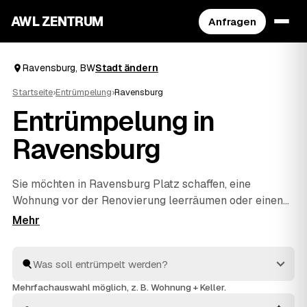
AWL ZENTRUM
Anfragen
Ravensburg, BW
Stadt ändern
Startseite
›
Entrümpelung
›
Ravensburg
Entrümpelung in
Ravensburg
Sie möchten in Ravensburg Platz schaffen, eine
Wohnung vor der Renovierung leerräumen oder einen
Nachlass auflösen? Beschreiben Sie Ihren Auftrag bei
AWL einmal, und schon erreichen Sie Festpreis-
Angebote von geprüften Entrümplern aus BW. Vom
einzelnen Raum bis zur kompletten
Haushaltsauflösung
wird alles fachgerecht ausgeräumt
Mehrfachauswahl möglich, z. B. Wohnung + Keller.
und entsorgt. Sie behalten die Kosten von Anfang an im