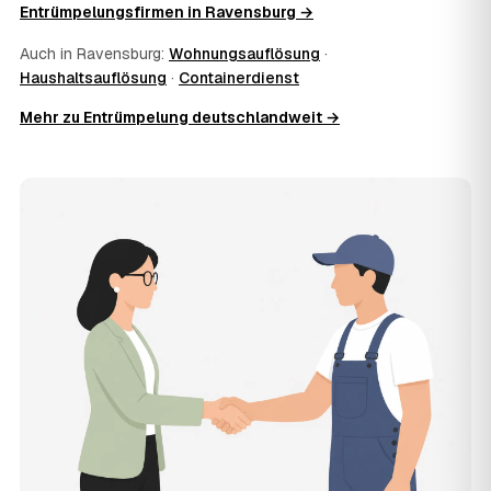
Wertgegenstände senken den Endpreis zusätzlich.
Entrümpelungsfirmen in Ravensburg →
11
Was kostet die Anfrage über AWL Zentrum?
Die Anfrage ist kostenlos und unverbindlich. AWL
Auch in Ravensburg:
Wohnungsauflösung
·
Zentrum ist Vermittler: Sie schildern einmal, was raus
Haushaltsauflösung
·
Containerdienst
muss, und erhalten mehrere Festpreis-Angebote geprüfter
Mehr zu Entrümpelung deutschlandweit →
Entrümpler aus Ravensburg zum Vergleichen. Bezahlt wird
nur der Entrümpler, den Sie selbst auswählen.
12
Was kostet die Entrümpelung einer normalen
Wohnung in Ravensburg?
Für eine durchschnittliche Wohnung mit rund 65 m² liegen
die Kosten in Ravensburg bei etwa 1.840 €, das
entspricht im Schnitt rund 33,1 € je Quadratmeter.
Zugänglichkeit (Etage, Aufzug), Menge und Sperrmüllanteil
verschieben den Preis nach oben oder unten — den
genauen Festpreis nennt Ihnen der Entrümpler nach
kurzer Beschreibung.
13
Werden Entrümpelungen in Ravensburg in
Zukunft teurer?
Seit 2020 verlief die Preisentwicklung in Ravensburg
fallend (−9 %), mit dem bisherigen Höchststand im Jahr
2023. Eine Prognose lässt sich daraus nicht ableiten,