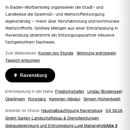
stellen Sie vor Auftragserteilung beim zuständigen Amt
In Baden-Württemberg organisieren die Stadt- und
und holen die Kostenübernahme schriftlich ein. AWL
Landkreise die Sperrmüll- und Wertstoffentsorgung
Zentrum vermittelt die Entrümpler, entscheidet aber nicht
eigenständig – meist über Abrufabholung und kommunale
über die Kostenübernahme.
Wertstoffhöfe. Größere Mengen aus einer Entrümpelung in
08
Bekomme ich einen Entsorgungsnachweis?
Ravensburg übernimmt ein Entsorgungspartner inklusive
Ja. Die Partner entsorgen über zugelassene Höfe und
fachgerechtem Nachweis.
stellen auf Wunsch einen Entsorgungsnachweis aus —
wichtig zum Beispiel für Vermieter, Nachlassverwaltung
Zum Weiterlesen:
Kosten pro Stunde
·
Wohnung entrümpeln
·
oder die eigene Dokumentation.
09
Muss ich bei der Entrümpelung anwesend sein?
Teppich entsorgen
Nicht zwingend. Viele Kunden in Ravensburg sind nur zur
Übergabe und zum Abschluss vor Ort; den genauen
Ravensburg
Ablauf — etwa die Schlüsselübergabe — stimmen Sie
direkt mit dem Entrümpler ab.
Entrümpelung in der Nähe:
Friedrichshafen
·
Lindau (Bodensee)
·
10
Was ist im Festpreis enthalten?
Überlingen
·
Konstanz
·
Kempten (Allgäu)
·
Singen (Hohentwiel)
Der Festpreis deckt in der Regel das komplette
Ausräumen, Tragen und Verladen, den Transport sowie die
Anbieter im Check:
Haushaltsauflösung Ravensburg
·
DA SILVA
fachgerechte Entsorgung ab — auf Wunsch inklusive
GmbH Garten-Landschaftsbau & Dienstleistungen
besenreiner Übergabe. Es gibt keine versteckten
·
Zusatzkosten: Was vereinbart ist, gilt. Anrechenbare
Gebäudereinigung und Entrümpelung Luigi Marranghelli
Alle 3