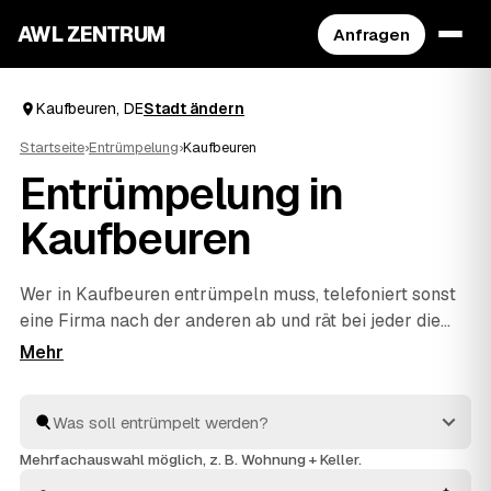
AWL ZENTRUM
Anfragen
Kaufbeuren, DE
Stadt ändern
Startseite
›
Entrümpelung
›
Kaufbeuren
Entrümpelung in
Kaufbeuren
Wer in Kaufbeuren entrümpeln muss, telefoniert sonst
eine Firma nach der anderen ab und rät bei jeder die
Kosten neu. Mit AWL beschreiben Sie Ihr Vorhaben ein
einziges Mal – Keller, Dachboden, Wohnung oder
ganzes Haus – und bekommen dafür feste Preise
mehrerer geprüfter Anbieter aus Deutschland. Sie
legen die Angebote nebeneinander und sehen sofort,
Mehrfachauswahl möglich, z. B. Wohnung + Keller.
welches passt. Beauftragt wird erst, wenn Sie sich