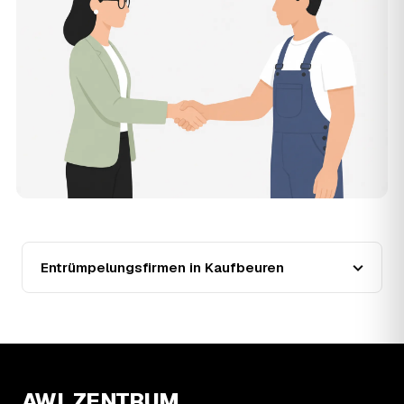
muss, und erhalten mehrere Festpreis-Angebote geprüfter
Entrümpler aus Kaufbeuren zum Vergleichen. Bezahlt wird
nur der Entrümpler, den Sie selbst auswählen.
12
Was kostet die Entrümpelung einer normalen
Wohnung in Kaufbeuren?
Für eine durchschnittliche Wohnung mit rund 65 m² liegen
die Kosten in Kaufbeuren bei etwa 1.840 €, das entspricht
im Schnitt rund 33,4 € je Quadratmeter. Zugänglichkeit
(Etage, Aufzug), Menge und Sperrmüllanteil verschieben
den Preis nach oben oder unten — den genauen
Festpreis nennt Ihnen der Entrümpler nach kurzer
Beschreibung.
13
Werden Entrümpelungen in Kaufbeuren in
Zukunft teurer?
Entrümpelungsfirmen in Kaufbeuren
Seit 2020 verlief die Preisentwicklung in Kaufbeuren
fallend (−17 %), mit dem bisherigen Höchststand im Jahr
2021. Eine Prognose lässt sich daraus nicht ableiten,
aber die Daten zeigen: Wer frühzeitig anfragt, sichert sich
das aktuelle Preisniveau als Festpreis — unabhängig
davon, wie sich der Markt weiterentwickelt.
14
Warum schwankt der Preis zwischen 620 und
AWL ZENTRUM