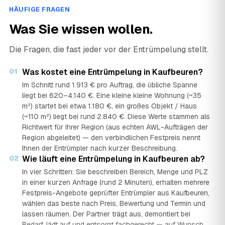
HÄUFIGE FRAGEN
Was Sie wissen wollen.
Die Fragen, die fast jeder vor der Entrümpelung stellt.
01
Was kostet eine Entrümpelung in Kaufbeuren?
Im Schnitt rund 1.913 € pro Auftrag, die übliche Spanne
liegt bei 620–4.140 €. Eine kleine kleine Wohnung (~35
m²) startet bei etwa 1.180 €, ein großes Objekt / Haus
(~110 m²) liegt bei rund 2.840 €. Diese Werte stammen als
Richtwert für Ihrer Region (aus echten AWL-Aufträgen der
Region abgeleitet) — den verbindlichen Festpreis nennt
Ihnen der Entrümpler nach kurzer Beschreibung.
02
Wie läuft eine Entrümpelung in Kaufbeuren ab?
In vier Schritten: Sie beschreiben Bereich, Menge und PLZ
in einer kurzen Anfrage (rund 2 Minuten), erhalten mehrere
Festpreis-Angebote geprüfter Entrümpler aus Kaufbeuren,
wählen das beste nach Preis, Bewertung und Termin und
lassen räumen. Der Partner trägt aus, demontiert bei
Bedarf, lädt auf und entsorgt fachgerecht — auf Wunsch