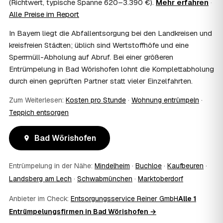
(Richtwert, typische Spanne 620–3.390 €).
Mehr erfahren
·
Wohnungsauflösung im Rahmen von Sozialhilfe oder
Alle Preise im Report
einem vom Amt veranlassten Umzug. Wichtig: Den Antrag
stellen Sie vor Auftragserteilung beim zuständigen Amt
In Bayern liegt die Abfallentsorgung bei den Landkreisen und
und holen die Kostenübernahme schriftlich ein. AWL
kreisfreien Städten; üblich sind Wertstoffhöfe und eine
Zentrum vermittelt die Entrümpler, entscheidet aber nicht
Sperrmüll-Abholung auf Abruf. Bei einer größeren
über die Kostenübernahme.
08
Bekomme ich einen Entsorgungsnachweis?
Entrümpelung in Bad Wörishofen lohnt die Komplettabholung
durch einen geprüften Partner statt vieler Einzelfahrten.
Ja. Die Partner entsorgen über zugelassene Höfe und
stellen auf Wunsch einen Entsorgungsnachweis aus —
Zum Weiterlesen:
Kosten pro Stunde
·
Wohnung entrümpeln
·
wichtig zum Beispiel für Vermieter, Nachlassverwaltung
oder die eigene Dokumentation.
Teppich entsorgen
09
Muss ich bei der Entrümpelung anwesend sein?
Nicht zwingend. Viele Kunden in Bad Wörishofen sind nur
Bad Wörishofen
zur Übergabe und zum Abschluss vor Ort; den genauen
Ablauf — etwa die Schlüsselübergabe — stimmen Sie
Entrümpelung in der Nähe:
Mindelheim
·
Buchloe
·
Kaufbeuren
·
direkt mit dem Entrümpler ab.
10
Was ist im Festpreis enthalten?
Landsberg am Lech
·
Schwabmünchen
·
Marktoberdorf
Der Festpreis deckt in der Regel das komplette
Anbieter im Check:
Entsorgungsservice Reiner GmbH
Alle 1
Ausräumen, Tragen und Verladen, den Transport sowie die
fachgerechte Entsorgung ab — auf Wunsch inklusive
Entrümpelungsfirmen in Bad Wörishofen →
besenreiner Übergabe. Es gibt keine versteckten