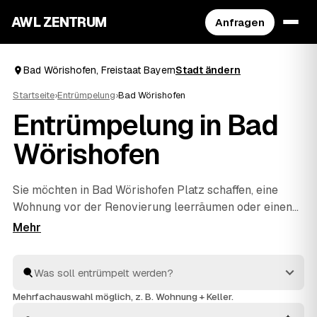
AWL ZENTRUM
Anfragen
Bad Wörishofen, Freistaat Bayern
Stadt ändern
Startseite
›
Entrümpelung
›
Bad Wörishofen
Entrümpelung in Bad
Wörishofen
Sie möchten in Bad Wörishofen Platz schaffen, eine
Wohnung vor der Renovierung leerräumen oder einen
Nachlass auflösen? Beschreiben Sie Ihren Auftrag bei
AWL einmal, und schon erreichen Sie Festpreis-
Angebote von geprüften Entrümplern aus Freistaat
Bayern. Vom einzelnen Raum bis zur kompletten
Haushaltsauflösung
wird alles fachgerecht ausgeräumt
Mehrfachauswahl möglich, z. B. Wohnung + Keller.
und entsorgt. Sie behalten die Kosten von Anfang an im