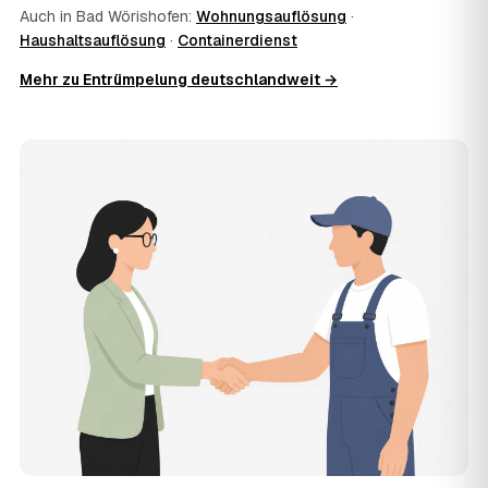
Auch in Bad Wörishofen:
Wohnungsauflösung
·
Zusatzkosten: Was vereinbart ist, gilt. Anrechenbare
Haushaltsauflösung
·
Containerdienst
Wertgegenstände senken den Endpreis zusätzlich.
11
Was kostet die Anfrage über AWL Zentrum?
Mehr zu Entrümpelung deutschlandweit →
Die Anfrage ist kostenlos und unverbindlich. AWL
Zentrum ist Vermittler: Sie schildern einmal, was raus
muss, und erhalten mehrere Festpreis-Angebote geprüfter
Entrümpler aus Bad Wörishofen zum Vergleichen. Bezahlt
wird nur der Entrümpler, den Sie selbst auswählen.
12
Was kostet die Entrümpelung einer normalen
Wohnung in Bad Wörishofen?
Für eine durchschnittliche Wohnung mit rund 65 m² liegen
die Kosten in Bad Wörishofen bei etwa 1.840 €, das
entspricht im Schnitt rund 34,5 € je Quadratmeter.
Zugänglichkeit (Etage, Aufzug), Menge und Sperrmüllanteil
verschieben den Preis nach oben oder unten — den
genauen Festpreis nennt Ihnen der Entrümpler nach
kurzer Beschreibung.
13
Werden Entrümpelungen in Bad Wörishofen in
Zukunft teurer?
Seit 2020 verlief die Preisentwicklung in Bad Wörishofen