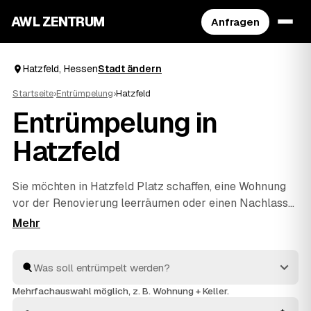
AWL ZENTRUM
Anfragen
Hatzfeld, Hessen
Stadt ändern
Startseite
›
Entrümpelung
›
Hatzfeld
Entrümpelung in
Hatzfeld
Sie möchten in Hatzfeld Platz schaffen, eine Wohnung
vor der Renovierung leerräumen oder einen Nachlass
auflösen? Beschreiben Sie Ihren Auftrag bei AWL
einmal, und schon erreichen Sie Festpreis-Angebote
von geprüften Entrümplern aus Hessen. Vom einzelnen
Raum bis zur kompletten
Haushaltsauflösung
wird
alles fachgerecht ausgeräumt und entsorgt. Sie
Mehrfachauswahl möglich, z. B. Wohnung + Keller.
behalten die Kosten von Anfang an im Blick.