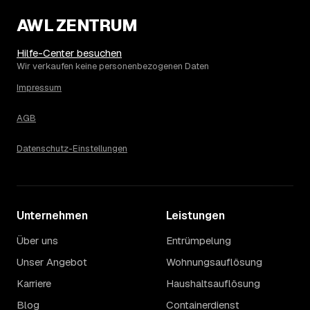
3.280 € in Hatzfeld?
AWL ZENTRUM
Die Spanne ergibt sich vor allem aus Menge und
Zugänglichkeit: Ein einzelner Keller oder Dachboden liegt
eher am unteren Ende, eine voll möblierte Wohnung mit
Hilfe-Center besuchen
Etage ohne Aufzug oder viel Sperrmüll eher am oberen.
Wir verkaufen keine personenbezogenen Daten
Auch anrechenbare Wertgegenstände oder ein hoher
Impressum
Sondermüllanteil verschieben den Endpreis. Den genauen
Betrag für Ihren Fall erfahren Sie erst nach einer kurzen,
AGB
kostenlosen Einschätzung.
Datenschutz-Einstellungen
Unternehmen
Leistungen
Über uns
Entrümpelung
Unser Angebot
Wohnungsauflösung
Karriere
Haushaltsauflösung
Blog
Containerdienst