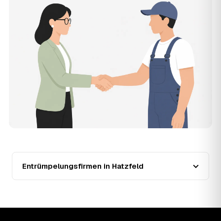
muss, und erhalten mehrere Festpreis-Angebote geprüfter
Entrümpler aus Hatzfeld zum Vergleichen. Bezahlt wird nur
der Entrümpler, den Sie selbst auswählen.
12
Was kostet die Entrümpelung einer normalen
Wohnung in Hatzfeld?
Für eine durchschnittliche Wohnung mit rund 65 m² liegen
die Kosten in Hatzfeld bei etwa 1.840 €, das entspricht im
Schnitt rund 33,8 € je Quadratmeter. Zugänglichkeit
(Etage, Aufzug), Menge und Sperrmüllanteil verschieben
den Preis nach oben oder unten — den genauen
Festpreis nennt Ihnen der Entrümpler nach kurzer
Beschreibung.
13
Werden Entrümpelungen in Hatzfeld in Zukunft
teurer?
Seit 2020 verlief die Preisentwicklung in Hatzfeld fallend
(−25 %), mit dem bisherigen Höchststand im Jahr 2024.
Entrümpelungsfirmen in Hatzfeld
Eine Prognose lässt sich daraus nicht ableiten, aber die
Daten zeigen: Wer frühzeitig anfragt, sichert sich das
aktuelle Preisniveau als Festpreis — unabhängig davon,
wie sich der Markt weiterentwickelt.
14
Warum schwankt der Preis zwischen 610 und