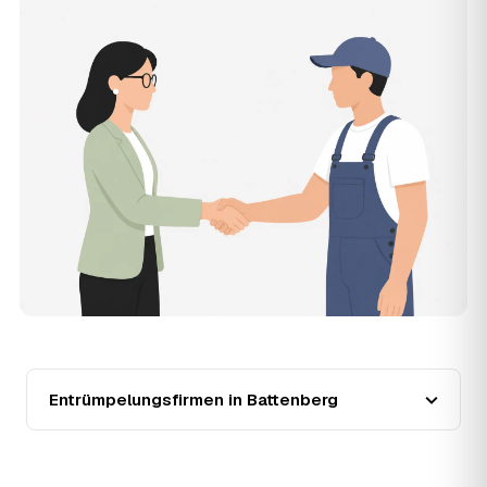
Die Anfrage ist kostenlos und unverbindlich. AWL
Zentrum ist Vermittler: Sie schildern einmal, was raus
muss, und erhalten mehrere Festpreis-Angebote geprüfter
Entrümpler aus Battenberg zum Vergleichen. Bezahlt wird
nur der Entrümpler, den Sie selbst auswählen.
12
Was kostet die Entrümpelung einer normalen
Wohnung in Battenberg?
Für eine durchschnittliche Wohnung mit rund 65 m² liegen
die Kosten in Battenberg bei etwa 1.840 €, das entspricht
im Schnitt rund 33,8 € je Quadratmeter. Zugänglichkeit
(Etage, Aufzug), Menge und Sperrmüllanteil verschieben
den Preis nach oben oder unten — den genauen
Festpreis nennt Ihnen der Entrümpler nach kurzer
Beschreibung.
13
Werden Entrümpelungen in Battenberg in
Zukunft teurer?
Seit 2020 verlief die Preisentwicklung in Battenberg
Entrümpelungsfirmen in Battenberg
fallend (−25 %), mit dem bisherigen Höchststand im Jahr
2024. Eine Prognose lässt sich daraus nicht ableiten,
aber die Daten zeigen: Wer frühzeitig anfragt, sichert sich
das aktuelle Preisniveau als Festpreis — unabhängig