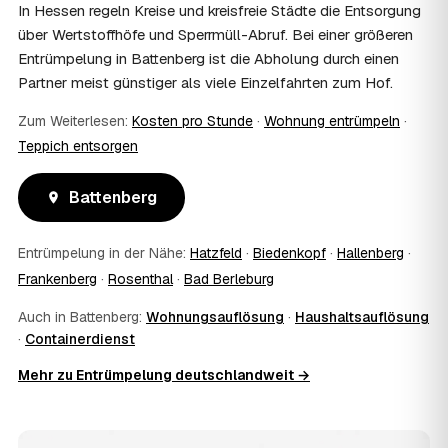
und holen die Kostenübernahme schriftlich ein. AWL
In Hessen regeln Kreise und kreisfreie Städte die Entsorgung
Zentrum vermittelt die Entrümpler, entscheidet aber nicht
über Wertstoffhöfe und Sperrmüll-Abruf. Bei einer größeren
über die Kostenübernahme.
Entrümpelung in Battenberg ist die Abholung durch einen
08
Bekomme ich einen Entsorgungsnachweis?
Partner meist günstiger als viele Einzelfahrten zum Hof.
Ja. Die Partner entsorgen über zugelassene Höfe und
stellen auf Wunsch einen Entsorgungsnachweis aus —
Zum Weiterlesen:
Kosten pro Stunde
·
Wohnung entrümpeln
·
wichtig zum Beispiel für Vermieter, Nachlassverwaltung
Teppich entsorgen
oder die eigene Dokumentation.
09
Muss ich bei der Entrümpelung anwesend sein?
Battenberg
Nicht zwingend. Viele Kunden in Battenberg sind nur zur
Übergabe und zum Abschluss vor Ort; den genauen
Ablauf — etwa die Schlüsselübergabe — stimmen Sie
Entrümpelung in der Nähe:
Hatzfeld
·
Biedenkopf
·
Hallenberg
·
direkt mit dem Entrümpler ab.
Frankenberg
·
Rosenthal
·
Bad Berleburg
10
Was ist im Festpreis enthalten?
Der Festpreis deckt in der Regel das komplette
Auch in Battenberg:
Wohnungsauflösung
·
Haushaltsauflösung
Ausräumen, Tragen und Verladen, den Transport sowie die
·
Containerdienst
fachgerechte Entsorgung ab — auf Wunsch inklusive
besenreiner Übergabe. Es gibt keine versteckten
Mehr zu Entrümpelung deutschlandweit →
Zusatzkosten: Was vereinbart ist, gilt. Anrechenbare
Wertgegenstände senken den Endpreis zusätzlich.
11
Was kostet die Anfrage über AWL Zentrum?