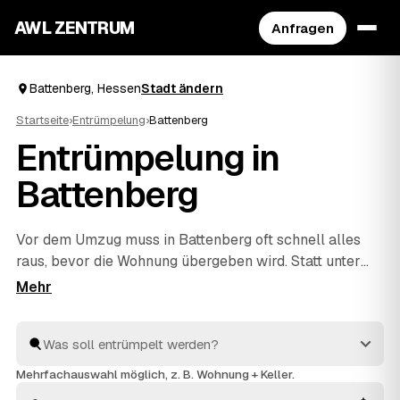
AWL ZENTRUM
Anfragen
Battenberg, Hessen
Stadt ändern
Startseite
›
Entrümpelung
›
Battenberg
Entrümpelung in
Battenberg
Vor dem Umzug muss in Battenberg oft schnell alles
raus, bevor die Wohnung übergeben wird. Statt unter
Zeitdruck den erstbesten Betrieb zu nehmen, stellen
Sie über AWL eine Anfrage und bekommen Festpreis-
Angebote geprüfter Entrümpler aus Battenberg bis
Hatzfeld
und
Biedenkopf
. So vergleichen Sie Preise und
Termine, auch wenn es eilig ist. Die Profis kümmern
Mehrfachauswahl möglich, z. B. Wohnung + Keller.
sich ums Ausräumen und die fachgerechte Entsorgung.