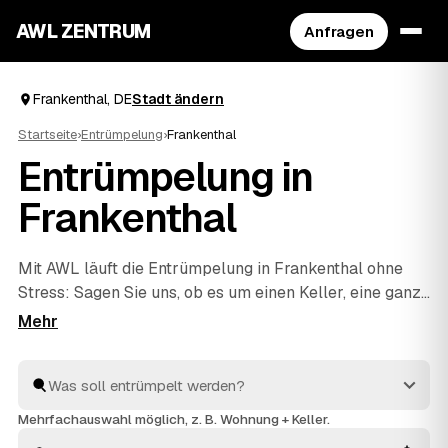
AWL ZENTRUM
Anfragen
Frankenthal, DE
Stadt ändern
Startseite
›
Entrümpelung
›
Frankenthal
Entrümpelung in
Frankenthal
Mit AWL läuft die Entrümpelung in Frankenthal ohne
Stress: Sagen Sie uns, ob es um einen Keller, eine ganze
Wohnung, ein Haus oder eine Messie-Wohnung geht,
und Sie bekommen dafür mehrere Festpreis-Angebote
auf einmal. Die Anbieter sind geprüft und aus Ihrer
Nähe – von Frankenthal bis
Dresden
und
Hoyerswerda
.
So sparen Sie sich das einzelne Anfragen und sehen
Mehrfachauswahl möglich, z. B. Wohnung + Keller.
direkt, welches Angebot am besten passt.