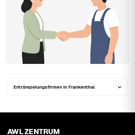
11
Was kostet die Anfrage über AWL Zentrum?
Die Anfrage ist kostenlos und unverbindlich. AWL
Zentrum ist Vermittler: Sie schildern einmal, was raus
muss, und erhalten mehrere Festpreis-Angebote geprüfter
Entrümpler aus Frankenthal zum Vergleichen. Bezahlt wird
nur der Entrümpler, den Sie selbst auswählen.
12
Was kostet die Entrümpelung einer normalen
Wohnung in Frankenthal?
Für eine durchschnittliche Wohnung mit rund 65 m² liegen
die Kosten in Frankenthal bei etwa 1.840 €, das
entspricht im Schnitt rund 32,6 € je Quadratmeter.
Zugänglichkeit (Etage, Aufzug), Menge und Sperrmüllanteil
verschieben den Preis nach oben oder unten — den
Entrümpelungsfirmen in Frankenthal
genauen Festpreis nennt Ihnen der Entrümpler nach
kurzer Beschreibung.
13
Werden Entrümpelungen in Frankenthal in
Zukunft teurer?
Seit 2020 verlief die Preisentwicklung in Frankenthal
fallend (−29 %), mit dem bisherigen Höchststand im Jahr
AWL ZENTRUM
2022. Eine Prognose lässt sich daraus nicht ableiten,