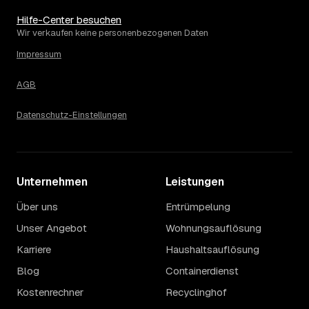
aber die Daten zeigen: Wer frühzeitig anfragt, sichert sich
das aktuelle Preisniveau als Festpreis — unabhängig
Hilfe-Center besuchen
davon, wie sich der Markt weiterentwickelt.
Wir verkaufen keine personenbezogenen Daten
14
Warum schwankt der Preis zwischen 520 und
Impressum
3.090 € in Frankenthal?
Die Spanne ergibt sich vor allem aus Menge und
AGB
Zugänglichkeit: Ein einzelner Keller oder Dachboden liegt
eher am unteren Ende, eine voll möblierte Wohnung mit
Datenschutz-Einstellungen
Etage ohne Aufzug oder viel Sperrmüll eher am oberen.
Auch anrechenbare Wertgegenstände oder ein hoher
Sondermüllanteil verschieben den Endpreis. Den genauen
Betrag für Ihren Fall erfahren Sie erst nach einer kurzen,
Unternehmen
kostenlosen Einschätzung.
Leistungen
Über uns
Entrümpelung
Unser Angebot
Wohnungsauflösung
Karriere
Haushaltsauflösung
Blog
Containerdienst
Kostenrechner
Recyclinghof