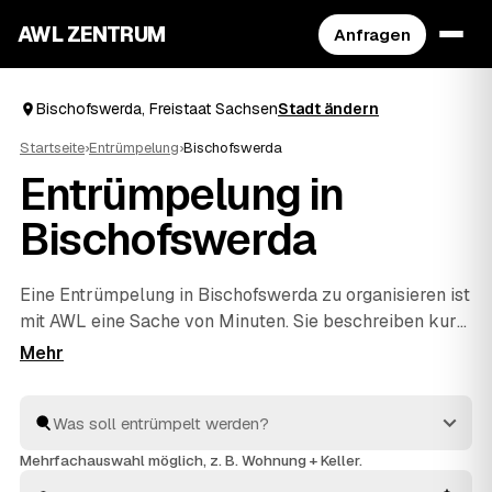
AWL ZENTRUM
Anfragen
Bischofswerda, Freistaat Sachsen
Stadt ändern
Startseite
›
Entrümpelung
›
Bischofswerda
Entrümpelung in
Bischofswerda
Eine Entrümpelung in Bischofswerda zu organisieren ist
mit AWL eine Sache von Minuten. Sie beschreiben kurz,
was raus soll – ob vollgestellter Keller, Dachboden,
eine komplette Wohnung oder ganzes Haus –, und
bekommen dafür Festpreis-Angebote geprüfter
Anbieter aus Freistaat Sachsen. Statt einzeln zu
telefonieren vergleichen Sie die Vorschläge in Ruhe und
Mehrfachauswahl möglich, z. B. Wohnung + Keller.
entscheiden selbst. Die Profis räumen aus und