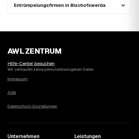
stabil (±3 %), mit dem bisherigen Höchststand im Jahr
Entrümpelungsfirmen in Bischofswerda
2020. Eine Prognose lässt sich daraus nicht ableiten,
aber die Daten zeigen: Wer frühzeitig anfragt, sichert sich
das aktuelle Preisniveau als Festpreis — unabhängig
davon, wie sich der Markt weiterentwickelt.
14
Warum schwankt der Preis zwischen 650 und
2.610 € in Bischofswerda?
Die Spanne ergibt sich vor allem aus Menge und
AWL ZENTRUM
Zugänglichkeit: Ein einzelner Keller oder Dachboden liegt
eher am unteren Ende, eine voll möblierte Wohnung mit
Hilfe-Center besuchen
Etage ohne Aufzug oder viel Sperrmüll eher am oberen.
Wir verkaufen keine personenbezogenen Daten
Auch anrechenbare Wertgegenstände oder ein hoher
Impressum
Sondermüllanteil verschieben den Endpreis. Den genauen
Betrag für Ihren Fall erfahren Sie erst nach einer kurzen,
AGB
kostenlosen Einschätzung.
Datenschutz-Einstellungen
Unternehmen
Leistungen