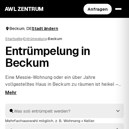
AWL ZENTRUM
Anfragen
Beckum, DE
Stadt ändern
Startseite
›
Entrümpelung
›
Beckum
Entrümpelung in
Beckum
Eine Messie-Wohnung oder ein über Jahre
vollgestelltes Haus in Beckum zu räumen ist heikel –
und genau dafür gibt es geprüfte Profis. Über AWL
schildern Sie diskret, worum es geht, und erhalten
mehrere Festpreis-Angebote, ohne die Sache jedem
Betrieb einzeln erklären zu müssen. Die Anbieter aus
Ihrer Region räumen aus und entsorgen fachgerecht. Sie
Mehrfachauswahl möglich, z. B. Wohnung + Keller.
vergleichen in Ruhe und entscheiden, wem Sie den