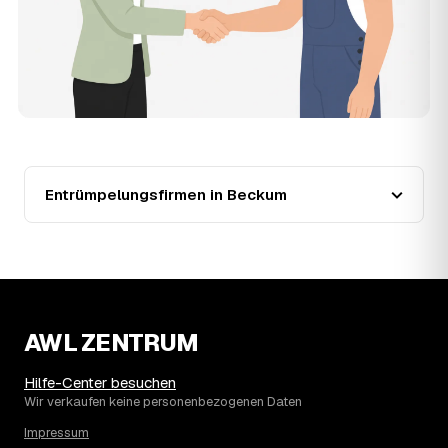
der Entrümpler, den Sie selbst auswählen.
12
Was kostet die Entrümpelung einer normalen
Wohnung in Beckum?
Für eine durchschnittliche Wohnung mit rund 65 m² liegen
die Kosten in Beckum bei etwa 1.840 €, das entspricht im
Schnitt rund 31,6 € je Quadratmeter. Zugänglichkeit
(Etage, Aufzug), Menge und Sperrmüllanteil verschieben
den Preis nach oben oder unten — den genauen
Festpreis nennt Ihnen der Entrümpler nach kurzer
Entrümpelungsfirmen in Beckum
Beschreibung.
13
Werden Entrümpelungen in Beckum in Zukunft
teurer?
Seit 2021 verlief die Preisentwicklung in Beckum fallend
(−35 %), mit dem bisherigen Höchststand im Jahr 2023.
Eine Prognose lässt sich daraus nicht ableiten, aber die
AWL ZENTRUM
Daten zeigen: Wer frühzeitig anfragt, sichert sich das
aktuelle Preisniveau als Festpreis — unabhängig davon,
wie sich der Markt weiterentwickelt.
Hilfe-Center besuchen
14
Warum schwankt der Preis zwischen 540 und
Wir verkaufen keine personenbezogenen Daten
2.620 € in Beckum?
Impressum