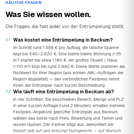
HÄUFIGE FRAGEN
Was Sie wissen wollen.
Die Fragen, die fast jeder vor der Entrümpelung stellt.
01
Was kostet eine Entrümpelung in Beckum?
Im Schnitt rund 1.558 € pro Auftrag, die übliche Spanne
liegt bei 540–2.620 €. Eine kleine kleine Wohnung (~35
m²) startet bei etwa 1.180 €, ein großes Objekt / Haus
(~110 m²) liegt bei rund 2.840 €. Diese Werte stammen als
Richtwert für Ihrer Region (aus echten AWL-Aufträgen der
Region abgeleitet) — den verbindlichen Festpreis nennt
Ihnen der Entrümpler nach kurzer Beschreibung.
02
Wie läuft eine Entrümpelung in Beckum ab?
In vier Schritten: Sie beschreiben Bereich, Menge und PLZ
in einer kurzen Anfrage (rund 2 Minuten), erhalten mehrere
Festpreis-Angebote geprüfter Entrümpler aus Beckum,
wählen das beste nach Preis, Bewertung und Termin und
lassen räumen. Der Partner trägt aus, demontiert bei
Bedarf, lädt auf und entsorgt fachgerecht — auf Wunsch