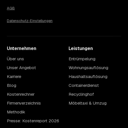
Die Spanne ergibt sich vor allem aus Menge und
Zugänglichkeit: Ein einzelner Keller oder Dachboden liegt
AGB
eher am unteren Ende, eine voll möblierte Wohnung mit
Etage ohne Aufzug oder viel Sperrmüll eher am oberen.
Datenschutz-Einstellungen
Auch anrechenbare Wertgegenstände oder ein hoher
Sondermüllanteil verschieben den Endpreis. Den genauen
Betrag für Ihren Fall erfahren Sie erst nach einer kurzen,
kostenlosen Einschätzung.
Unternehmen
Leistungen
Über uns
Entrümpelung
Unser Angebot
Wohnungsauflösung
Karriere
Haushaltsauflösung
Blog
Containerdienst
Kostenrechner
Recyclinghof
Firmenverzeichnis
Möbeltaxi & Umzug
Methodik
Presse: Kostenreport 2026