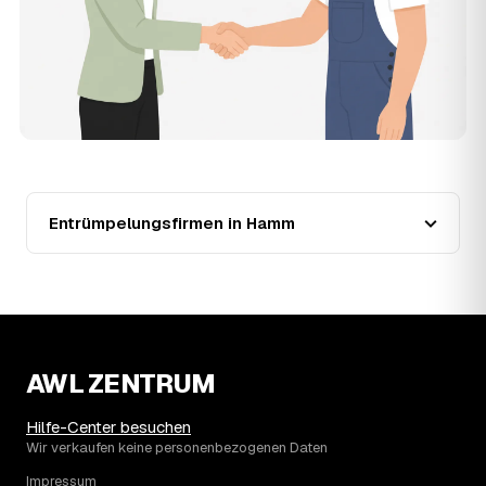
Seit 2021 verlief die Preisentwicklung in Hamm fallend
(−35 %), mit dem bisherigen Höchststand im Jahr 2023.
Eine Prognose lässt sich daraus nicht ableiten, aber die
Daten zeigen: Wer frühzeitig anfragt, sichert sich das
aktuelle Preisniveau als Festpreis — unabhängig davon,
wie sich der Markt weiterentwickelt.
14
Warum schwankt der Preis zwischen 540 und
2.620 € in Hamm?
Die Spanne ergibt sich vor allem aus Menge und
Zugänglichkeit: Ein einzelner Keller oder Dachboden liegt
Entrümpelungsfirmen in Hamm
eher am unteren Ende, eine voll möblierte Wohnung mit
Etage ohne Aufzug oder viel Sperrmüll eher am oberen.
Auch anrechenbare Wertgegenstände oder ein hoher
Sondermüllanteil verschieben den Endpreis. Den genauen
Betrag für Ihren Fall erfahren Sie erst nach einer kurzen,
kostenlosen Einschätzung.
AWL ZENTRUM
Hilfe-Center besuchen
Wir verkaufen keine personenbezogenen Daten
Impressum