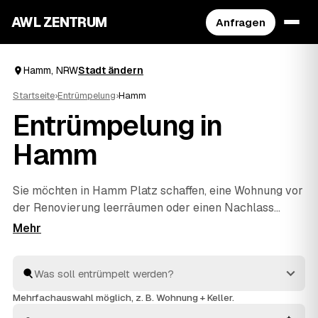
AWL ZENTRUM
Anfragen
Hamm, NRW
Stadt ändern
Startseite
›
Entrümpelung
›
Hamm
Entrümpelung in
Hamm
Sie möchten in Hamm Platz schaffen, eine Wohnung vor
der Renovierung leerräumen oder einen Nachlass
auflösen? Beschreiben Sie Ihren Auftrag bei AWL
einmal, und schon erreichen Sie Festpreis-Angebote
von geprüften Entrümplern aus NRW. Vom einzelnen
Raum bis zur kompletten
Haushaltsauflösung
wird
alles fachgerecht ausgeräumt und entsorgt. Sie
Mehrfachauswahl möglich, z. B. Wohnung + Keller.
behalten die Kosten von Anfang an im Blick.