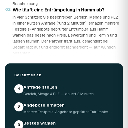
Beschreibung.
02
Wie läuft eine Entrümpelung in Hamm ab?
In vier Schritten: Sie beschreiben Bereich, Menge und PLZ
in einer kurzen Anfrage (rund 2 Minuten), erhalten mehrere
Festpreis-Angebote geprüfter Entrümpler aus Hamm,
wählen das beste nach Preis, Bewertung und Termin und
lassen räumen. Der Partner trägt aus, demontiert bei
Bedarf, lädt auf und entsorgt fachgerecht — auf Wunsch
besenrein.
03
Wie lange dauert eine Entrümpelung?
Das hängt von der Größe ab: Ein Keller oder einzelner
Raum ist oft an einem halben bis ganzen Tag geräumt,
So läuft es ab
eine komplette Wohnung oder ein Haus in Hamm kann ein
bis zwei Tage dauern. Einen Termin gibt es häufig schon
Anfrage stellen
1
innerhalb weniger Tage, bei akuten Fällen wie einer
Bereich, Menge & PLZ — dauert 2 Minuten.
Messie-Wohnung auch kurzfristig.
04
Welche Gegenstände werden bei der
Angebote erhalten
2
Entrümpelung entsorgt?
Mehrere Festpreis-Angebote geprüfter Entrümpler.
Mitgenommen wird praktisch der gesamte Hausrat: Möbel,
Elektrogeräte, Teppiche, Kleidung, Kartons, Sperrmüll
Bestes wählen
3