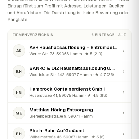
Eintrag führt zum Profil mit Adresse, Leistungen, Quellen
und Abrufdatum. Die Darstellung ist keine Bewertung oder
Rangliste.
FIRMENVERZEICHNIS
6 EINTRÄGE · A–Z
AvH Haushaltsauflösung – Entrümpelung – Ankauf von Antik und Sammlungen
›
AS
Werler Str. 73, 59063 Hamm · ★ 5 (219)
BANKO & DIZ Haushaltsauflösung u. Hausmeisterservice
›
BH
Weetfelder Str. 142, 59077 Hamm · ★ 4,7 (26)
Hambrock Containerdienst GmbH
›
HG
Hüserstraße 41, 59075 Hamm · ★ 4,9 (98)
Matthias Höring Entsorgung
›
ME
Siegenbeckstraße 9, 59071 Hamm
Rhein-Ruhr-AufGeräumt
›
RH
Wilhelmstraße 46, 59067 Hamm · ★ 5 (6)