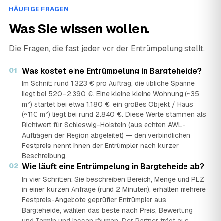
HÄUFIGE FRAGEN
Was Sie wissen wollen.
Die Fragen, die fast jeder vor der Entrümpelung stellt.
01
Was kostet eine Entrümpelung in Bargteheide?
Im Schnitt rund 1.323 € pro Auftrag, die übliche Spanne
liegt bei 520–2.390 €. Eine kleine kleine Wohnung (~35
m²) startet bei etwa 1.180 €, ein großes Objekt / Haus
(~110 m²) liegt bei rund 2.840 €. Diese Werte stammen als
Richtwert für Schleswig-Holstein (aus echten AWL-
Aufträgen der Region abgeleitet) — den verbindlichen
Festpreis nennt Ihnen der Entrümpler nach kurzer
Beschreibung.
02
Wie läuft eine Entrümpelung in Bargteheide ab?
In vier Schritten: Sie beschreiben Bereich, Menge und PLZ
in einer kurzen Anfrage (rund 2 Minuten), erhalten mehrere
Festpreis-Angebote geprüfter Entrümpler aus
Bargteheide, wählen das beste nach Preis, Bewertung
und Termin und lassen räumen. Der Partner trägt aus,