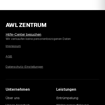
14
Warum schwankt der Preis zwischen 520 und
2.390 € in Bargteheide?
Die Spanne ergibt sich vor allem aus Menge und
Zugänglichkeit: Ein einzelner Keller oder Dachboden liegt
eher am unteren Ende, eine voll möblierte Wohnung mit
AWL ZENTRUM
Etage ohne Aufzug oder viel Sperrmüll eher am oberen.
Auch anrechenbare Wertgegenstände oder ein hoher
Hilfe-Center besuchen
Sondermüllanteil verschieben den Endpreis. Den genauen
Wir verkaufen keine personenbezogenen Daten
Betrag für Ihren Fall erfahren Sie erst nach einer kurzen,
Impressum
kostenlosen Einschätzung.
AGB
Datenschutz-Einstellungen
Unternehmen
Leistungen
Über uns
Entrümpelung