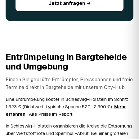
begutachtet und auf den Preis angerechnet — das macht
Jetzt anfragen →
die Entrümpelung in Bargteheide oft spürbar günstiger.
Geben Sie vorhandene Wertsachen einfach in der
Anfrage an.
06
Ist eine Entrümpelung steuerlich absetzbar?
In vielen Fällen ja: Arbeits-, Fahrt- und
Entsorgungskosten lassen sich als haushaltsnahe
Dienstleistung bzw. Handwerkerleistung anteilig
Entrümpelung in
Bargteheide
absetzen, sofern es um einen selbst genutzten Haushalt
geht und Sie die Rechnung per Überweisung begleichen.
und Umgebung
AWL Zentrum vermittelt nur die Entrümpler und ersetzt
keine Steuerberatung — die konkrete Anrechnung klären
Finden Sie geprüfte Entrümpler, Preisspannen und freie
Sie mit Ihrem Finanzamt oder Steuerberater.
Termine direkt in
Bargteheide
mit unserem City-Hub.
07
Übernimmt das Sozialamt oder Jobcenter die
Kosten?
Eine Entrümpelung kostet in Schleswig-Holstein im Schnitt
Im Einzelfall ist das möglich — etwa bei einer
1.323 € (Richtwert, typische Spanne 520–2.390 €).
Mehr
Wohnungsauflösung im Rahmen von Sozialhilfe oder
erfahren
·
Alle Preise im Report
einem vom Amt veranlassten Umzug. Wichtig: Den Antrag
stellen Sie vor Auftragserteilung beim zuständigen Amt
In Schleswig-Holstein organisieren die Kreise die Entsorgung
und holen die Kostenübernahme schriftlich ein. AWL
über Wertstoffhöfe und Sperrmüll-Abruf. Bei einer größeren
Zentrum vermittelt die Entrümpler, entscheidet aber nicht