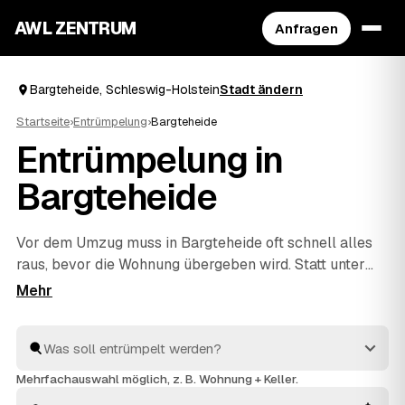
AWL ZENTRUM
Anfragen
Bargteheide, Schleswig-Holstein
Stadt ändern
Startseite
›
Entrümpelung
›
Bargteheide
Entrümpelung in
Bargteheide
Vor dem Umzug muss in Bargteheide oft schnell alles
raus, bevor die Wohnung übergeben wird. Statt unter
Zeitdruck den erstbesten Betrieb zu nehmen, stellen
Sie über AWL eine Anfrage und bekommen Festpreis-
Angebote geprüfter Entrümpler aus Bargteheide bis
Ahrensburg
und
Bad Oldesloe
. So vergleichen Sie
Preise und Termine, auch wenn es eilig ist. Die Profis
Mehrfachauswahl möglich, z. B. Wohnung + Keller.
kümmern sich ums Ausräumen und die fachgerechte