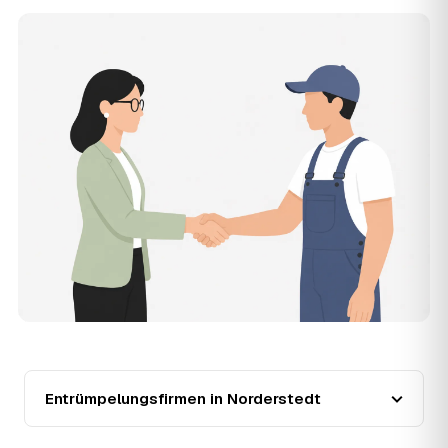
Wertgegenstände senken den Endpreis zusätzlich.
11
Was kostet die Anfrage über AWL Zentrum?
Die Anfrage ist kostenlos und unverbindlich. AWL
Zentrum ist Vermittler: Sie schildern einmal, was raus
muss, und erhalten mehrere Festpreis-Angebote geprüfter
Entrümpler aus Norderstedt zum Vergleichen. Bezahlt wird
nur der Entrümpler, den Sie selbst auswählen.
12
Was kostet die Entrümpelung einer normalen
Wohnung in Norderstedt?
Für eine durchschnittliche Wohnung mit rund 65 m² liegen
die Kosten in Norderstedt bei etwa 1.840 €, das
entspricht im Schnitt rund 31,8 € je Quadratmeter.
Zugänglichkeit (Etage, Aufzug), Menge und Sperrmüllanteil
verschieben den Preis nach oben oder unten — den
genauen Festpreis nennt Ihnen der Entrümpler nach
kurzer Beschreibung.
13
Werden Entrümpelungen in Norderstedt in
Zukunft teurer?
Entrümpelungsfirmen in Norderstedt
Seit 2020 verlief die Preisentwicklung in Norderstedt
steigend (+16 %), mit dem bisherigen Höchststand im Jahr