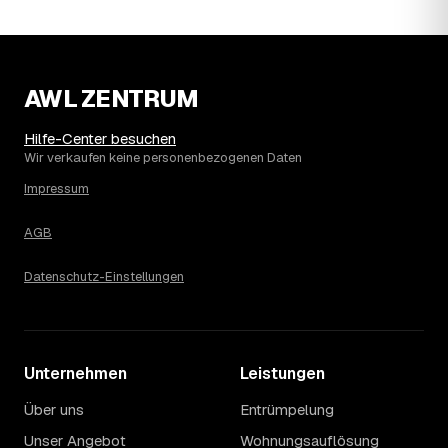
2023. Eine Prognose lässt sich daraus nicht ableiten,
aber die Daten zeigen: Wer frühzeitig anfragt, sichert sich
das aktuelle Preisniveau als Festpreis — unabhängig
davon, wie sich der Markt weiterentwickelt.
14
Warum schwankt der Preis zwischen 520 und
AWL ZENTRUM
2.390 € in Norderstedt?
Die Spanne ergibt sich vor allem aus Menge und
Hilfe-Center besuchen
Zugänglichkeit: Ein einzelner Keller oder Dachboden liegt
Wir verkaufen keine personenbezogenen Daten
eher am unteren Ende, eine voll möblierte Wohnung mit
Impressum
Etage ohne Aufzug oder viel Sperrmüll eher am oberen.
Auch anrechenbare Wertgegenstände oder ein hoher
AGB
Sondermüllanteil verschieben den Endpreis. Den genauen
Betrag für Ihren Fall erfahren Sie erst nach einer kurzen,
Datenschutz-Einstellungen
kostenlosen Einschätzung.
Unternehmen
Leistungen
Über uns
Entrümpelung
Unser Angebot
Wohnungsauflösung