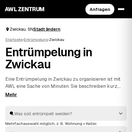
AWL ZENTRUM
Anfragen
Zwickau, SN
Stadt ändern
Startseite
›
Entrümpelung
›
Zwickau
Entrümpelung in
Zwickau
Eine Entrümpelung in Zwickau zu organisieren ist mit
AWL eine Sache von Minuten. Sie beschreiben kurz,
was raus soll – ob vollgestellter Keller, Dachboden,
eine komplette Wohnung oder ganzes Haus –, und
bekommen dafür Festpreis-Angebote geprüfter
Anbieter aus SN. Statt einzeln zu telefonieren
vergleichen Sie die Vorschläge in Ruhe und entscheiden
Mehrfachauswahl möglich, z. B. Wohnung + Keller.
selbst. Die Profis räumen aus und entsorgen alles