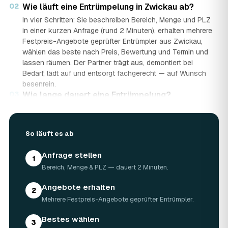
02
Wie läuft eine Entrümpelung in Zwickau ab?
In vier Schritten: Sie beschreiben Bereich, Menge und PLZ
in einer kurzen Anfrage (rund 2 Minuten), erhalten mehrere
Festpreis-Angebote geprüfter Entrümpler aus Zwickau,
wählen das beste nach Preis, Bewertung und Termin und
lassen räumen. Der Partner trägt aus, demontiert bei
Bedarf, lädt auf und entsorgt fachgerecht — auf Wunsch
besenrein.
03
Wie lange dauert eine Entrümpelung?
Das hängt von der Größe ab: Ein Keller oder einzelner
Raum ist oft an einem halben bis ganzen Tag geräumt,
eine komplette Wohnung oder ein Haus in Zwickau kann
So läuft es ab
ein bis zwei Tage dauern. Einen Termin gibt es häufig
schon innerhalb weniger Tage, bei akuten Fällen wie einer
Anfrage stellen
1
Messie-Wohnung auch kurzfristig.
Bereich, Menge & PLZ — dauert 2 Minuten.
04
Welche Gegenstände werden bei der
Entrümpelung entsorgt?
Angebote erhalten
2
Mitgenommen wird praktisch der gesamte Hausrat: Möbel,
Mehrere Festpreis-Angebote geprüfter Entrümpler.
Elektrogeräte, Teppiche, Kleidung, Kartons, Sperrmüll
sowie Keller- und Dachbodengerümpel. Sondermüll und
Bestes wählen
3