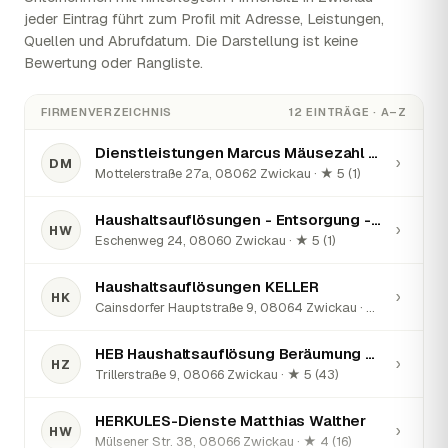
jeder Eintrag führt zum Profil mit Adresse, Leistungen,
Quellen und Abrufdatum. Die Darstellung ist keine
Bewertung oder Rangliste.
FIRMENVERZEICHNIS
12 EINTRÄGE · A–Z
Dienstleistungen Marcus Mäusezahl - Haushaltsauflösungen, Montageservice
›
DM
Mottelerstraße 27a, 08062 Zwickau · ★ 5 (1)
Haushaltsauflösungen - Entsorgung - Wohnungsauflösung
›
HW
Eschenweg 24, 08060 Zwickau · ★ 5 (1)
Haushaltsauflösungen KELLER
›
HK
Cainsdorfer Hauptstraße 9, 08064 Zwickau · ★ 4 (9)
HEB Haushaltsauflösung Beräumung Entrümpelung Preiswert Günstig Zwickau
›
HZ
Trillerstraße 9, 08066 Zwickau · ★ 5 (43)
HERKULES-Dienste Matthias Walther
›
HW
Mülsener Str. 38, 08066 Zwickau · ★ 4 (16)