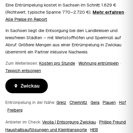
Wohnungsauflösung im Rahmen von Sozialhilfe oder
Eine Entrümpelung kostet in Sachsen im Schnitt 1.629 €
einem vom Amt veranlassten Umzug. Wichtig: Den Antrag
(Richtwert, typische Spanne 770–2.720 €).
Mehr erfahren
·
stellen Sie vor Auftragserteilung beim zuständigen Amt
Alle Preise im Report
und holen die Kostenübernahme schriftlich ein. AWL
Zentrum vermittelt die Entrümpler, entscheidet aber nicht
In Sachsen liegt die Entsorgung bei den Landkreisen und
über die Kostenübernahme.
kreisfreien Städten – mit Wertstoffhöfen und Sperrmüll auf
08
Bekomme ich einen Entsorgungsnachweis?
Abruf. Größere Mengen aus einer Entrümpelung in Zwickau
Ja. Die Partner entsorgen über zugelassene Höfe und
übernimmt ein Partner inklusive Nachweis.
stellen auf Wunsch einen Entsorgungsnachweis aus —
wichtig zum Beispiel für Vermieter, Nachlassverwaltung
Zum Weiterlesen:
Kosten pro Stunde
·
Wohnung entrümpeln
·
oder die eigene Dokumentation.
Teppich entsorgen
09
Muss ich bei der Entrümpelung anwesend sein?
Nicht zwingend. Viele Kunden in Zwickau sind nur zur
Zwickau
Übergabe und zum Abschluss vor Ort; den genauen
Ablauf — etwa die Schlüsselübergabe — stimmen Sie
direkt mit dem Entrümpler ab.
Entrümpelung in der Nähe:
Greiz
·
Chemnitz
·
Gera
·
Plauen
·
Hof
10
Was ist im Festpreis enthalten?
·
Freiberg
Der Festpreis deckt in der Regel das komplette
Ausräumen, Tragen und Verladen, den Transport sowie die
Anbieter im Check:
Veolia | Entsorgung Zwickau
·
Philipp Freund
fachgerechte Entsorgung ab — auf Wunsch inklusive
Haushaltsauflösungen und Kleintransporte
·
HEB
besenreiner Übergabe. Es gibt keine versteckten