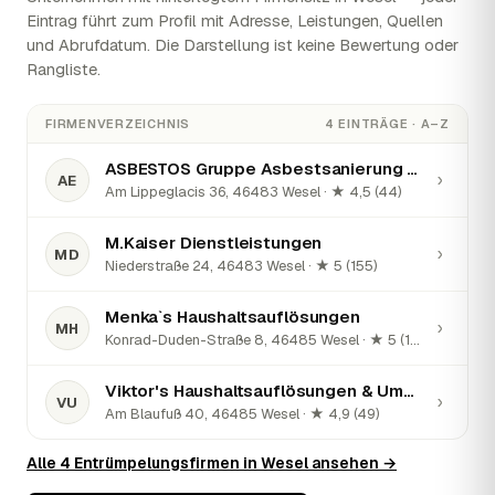
Eintrag führt zum Profil mit Adresse, Leistungen, Quellen
und Abrufdatum. Die Darstellung ist keine Bewertung oder
Rangliste.
FIRMENVERZEICHNIS
4 EINTRÄGE · A–Z
ASBESTOS Gruppe Asbestsanierung und Entsorgung
›
AE
Am Lippeglacis 36, 46483 Wesel · ★ 4,5 (44)
M.Kaiser Dienstleistungen
›
MD
Niederstraße 24, 46483 Wesel · ★ 5 (155)
Menka`s Haushaltsauflösungen
›
MH
Konrad-Duden-Straße 8, 46485 Wesel · ★ 5 (140)
Viktor's Haushaltsauflösungen & Umzüge
›
VU
Am Blaufuß 40, 46485 Wesel · ★ 4,9 (49)
Alle 4 Entrümpelungsfirmen in Wesel ansehen →