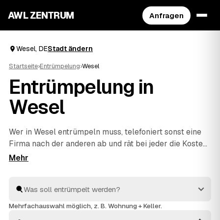
AWL ZENTRUM
Anfragen
Wesel, DE
Stadt ändern
Startseite
›
Entrümpelung
›
Wesel
Entrümpelung in
Wesel
Wer in Wesel entrümpeln muss, telefoniert sonst eine
Firma nach der anderen ab und rät bei jeder die Kosten
neu. Mit AWL beschreiben Sie Ihr Vorhaben ein einziges
Mal – Keller, Dachboden, Wohnung oder ganzes Haus –
und bekommen dafür feste Preise mehrerer geprüfter
Anbieter aus Deutschland. Sie legen die Angebote
nebeneinander und sehen sofort, welches passt.
Mehrfachauswahl möglich, z. B. Wohnung + Keller.
Beauftragt wird erst, wenn Sie sich entschieden haben.