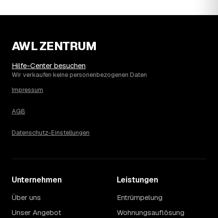
wie sich der Markt weiterentwickelt.
14
Warum schwankt der Preis zwischen 660 und
2.500 € in Wesel?
Die Spanne ergibt sich vor allem aus Menge und
AWL ZENTRUM
Zugänglichkeit: Ein einzelner Keller oder Dachboden liegt
eher am unteren Ende, eine voll möblierte Wohnung mit
Hilfe-Center besuchen
Etage ohne Aufzug oder viel Sperrmüll eher am oberen.
Wir verkaufen keine personenbezogenen Daten
Auch anrechenbare Wertgegenstände oder ein hoher
Impressum
Sondermüllanteil verschieben den Endpreis. Den genauen
Betrag für Ihren Fall erfahren Sie erst nach einer kurzen,
AGB
kostenlosen Einschätzung.
Datenschutz-Einstellungen
Unternehmen
Leistungen
Über uns
Entrümpelung
Unser Angebot
Wohnungsauflösung