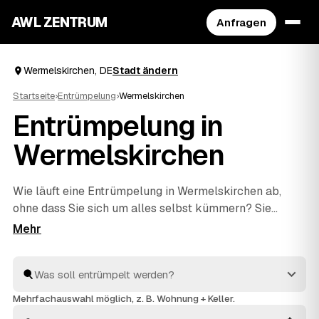
AWL ZENTRUM
Anfragen
Wermelskirchen, DE
Stadt ändern
Startseite
›
Entrümpelung
›
Wermelskirchen
Entrümpelung in
Wermelskirchen
Wie läuft eine Entrümpelung in Wermelskirchen ab,
ohne dass Sie sich um alles selbst kümmern? Sie
beschreiben bei AWL einmal, was weg soll – vom
einzelnen Keller bis zur kompletten
Haushaltsauflösung
–, dann melden sich geprüfte
Anbieter aus Deutschland mit verbindlichen
Festpreisen. Sie wählen das beste Angebot aus, der
Mehrfachauswahl möglich, z. B. Wohnung + Keller.
Rest passiert vor Ort: ausräumen, abtransportieren,