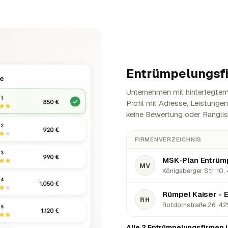
Entrümpelungsf
Unternehmen mit hinterlegtem 
Profil mit Adresse, Leistunge
keine Bewertung oder Ranglis
FIRMENVERZEICHNIS
MSK-Plan Entrümp
MV
Königsberger Str. 10,
Rümpel Kaiser - 
RH
Rotdornstraße 26, 425
Alle 2 Entrümpelungsfirmen 