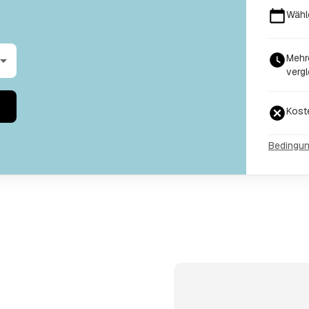
Wähl
Mehre
vergl
Kost
Bedingu