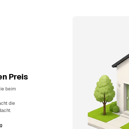
n Preis
die beim
cht die
dacht.
g