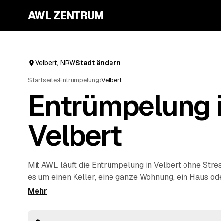
AWL ZENTRUM
Velbert, NRW
Stadt ändern
Startseite
›
Entrümpelung
›
Velbert
Entrümpelung 
Velbert
Mit AWL läuft die Entrümpelung in Velbert ohne Stres
es um einen Keller, eine ganze Wohnung, ein Haus od
Wohnung geht, und Sie bekommen dafür mehrere Fes
einmal. Die Anbieter sind geprüft und aus Ihrer Nähe
Wuppertal
und
Essen
. So sparen Sie sich das einzel