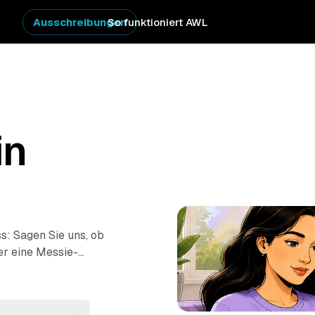
Ausschreibungen
So funktioniert AWL
in
s: Sagen Sie uns, ob
er eine Messie-
tpreis-Angebote auf
 – von Velbert bis
ne Anfragen und sehen