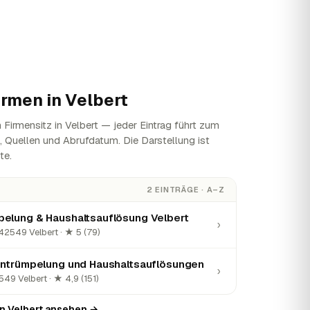
irmen in
Velbert
Firmensitz in Velbert — jeder Eintrag führt zum
n, Quellen und Abrufdatum. Die Darstellung ist
te.
2 EINTRÄGE · A–Z
elung & Haushaltsauflösung Velbert
›
 42549 Velbert · ★ 5 (79)
Entrümpelung und Haushaltsauflösungen
›
49 Velbert · ★ 4,9 (151)
in Velbert ansehen →