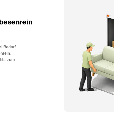
 besenrein
n
i Bedarf,
nrein.
chts zum