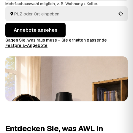
Haushaltsauflösung
wird alles fachgerecht ausgeräumt
Mehrfachauswahl möglich, z. B. Wohnung + Keller.
und entsorgt. Sie behalten die Kosten von Anfang an im
Blick.
Angebote ansehen
Sagen Sie, was raus muss – Sie erhalten passende
Festpreis-Angebote
Entdecken Sie, was AWL in