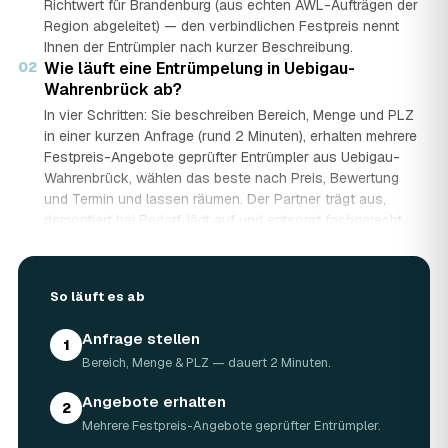
Richtwert für Brandenburg (aus echten AWL-Aufträgen der
Region abgeleitet) — den verbindlichen Festpreis nennt
Ihnen der Entrümpler nach kurzer Beschreibung.
02
Wie läuft eine Entrümpelung in Uebigau-
Wahrenbrück ab?
In vier Schritten: Sie beschreiben Bereich, Menge und PLZ
in einer kurzen Anfrage (rund 2 Minuten), erhalten mehrere
Festpreis-Angebote geprüfter Entrümpler aus Uebigau-
Wahrenbrück, wählen das beste nach Preis, Bewertung
und Termin und lassen räumen. Der Partner trägt aus,
demontiert bei Bedarf, lädt auf und entsorgt fachgerecht
— auf Wunsch besenrein.
03
Wie lange dauert eine Entrümpelung?
Das hängt von der Größe ab: Ein Keller oder einzelner
So läuft es ab
Raum ist oft an einem halben bis ganzen Tag geräumt,
eine komplette Wohnung oder ein Haus in Uebigau-
Anfrage stellen
1
Wahrenbrück kann ein bis zwei Tage dauern. Einen Termin
Bereich, Menge & PLZ — dauert 2 Minuten.
gibt es häufig schon innerhalb weniger Tage, bei akuten
Fällen wie einer Messie-Wohnung auch kurzfristig.
Angebote erhalten
2
04
Welche Gegenstände werden bei der
Mehrere Festpreis-Angebote geprüfter Entrümpler.
Entrümpelung entsorgt?