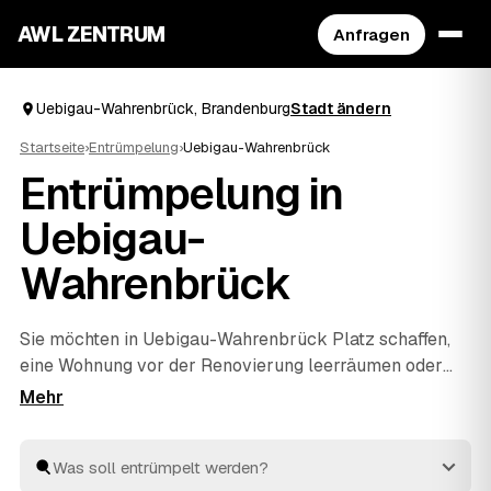
AWL ZENTRUM
Anfragen
Uebigau-Wahrenbrück, Brandenburg
Stadt ändern
Startseite
›
Entrümpelung
›
Uebigau-Wahrenbrück
Entrümpelung in
Uebigau-
Wahrenbrück
Sie möchten in Uebigau-Wahrenbrück Platz schaffen,
eine Wohnung vor der Renovierung leerräumen oder
einen Nachlass auflösen? Beschreiben Sie Ihren
Auftrag bei AWL einmal, und schon erreichen Sie
Festpreis-Angebote von geprüften Entrümplern aus
Brandenburg. Vom einzelnen Raum bis zur kompletten