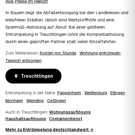
Alle Preise im Report
Wohnungsauflösung im Rahmen von Sozialhilfe oder
einem vom Amt veranlassten Umzug. Wichtig: Den Antrag
In Bayern liegt die Abfallentsorgung bei den Landkreisen und
stellen Sie vor Auftragserteilung beim zuständigen Amt
kreisfreien Städten; üblich sind Wertstoffhöfe und eine
und holen die Kostenübernahme schriftlich ein. AWL
Sperrmüll-Abholung auf Abruf. Bei einer größeren
Zentrum vermittelt die Entrümpler, entscheidet aber nicht
Entrümpelung in Treuchtlingen lohnt die Komplettabholung
über die Kostenübernahme.
08
Bekomme ich einen Entsorgungsnachweis?
durch einen geprüften Partner statt vieler Einzelfahrten.
Ja. Die Partner entsorgen über zugelassene Höfe und
Zum Weiterlesen:
Kosten pro Stunde
·
Wohnung entrümpeln
·
stellen auf Wunsch einen Entsorgungsnachweis aus —
Teppich entsorgen
wichtig zum Beispiel für Vermieter, Nachlassverwaltung
oder die eigene Dokumentation.
09
Muss ich bei der Entrümpelung anwesend sein?
Treuchtlingen
Nicht zwingend. Viele Kunden in Treuchtlingen sind nur
zur Übergabe und zum Abschluss vor Ort; den genauen
Entrümpelung in der Nähe:
Pappenheim
·
Weißenburg
·
Ellingen
·
Ablauf — etwa die Schlüsselübergabe — stimmen Sie
Monheim
·
Wemding
·
Oettingen
direkt mit dem Entrümpler ab.
10
Was ist im Festpreis enthalten?
Auch in Treuchtlingen:
Wohnungsauflösung
·
Der Festpreis deckt in der Regel das komplette
Haushaltsauflösung
·
Containerdienst
Ausräumen, Tragen und Verladen, den Transport sowie die
fachgerechte Entsorgung ab — auf Wunsch inklusive
Mehr zu Entrümpelung deutschlandweit →
besenreiner Übergabe. Es gibt keine versteckten