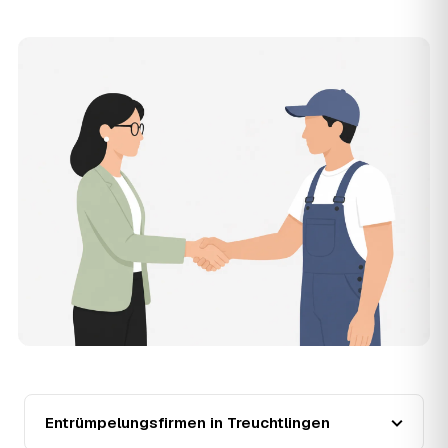
Zusatzkosten: Was vereinbart ist, gilt. Anrechenbare
Wertgegenstände senken den Endpreis zusätzlich.
11
Was kostet die Anfrage über AWL Zentrum?
Die Anfrage ist kostenlos und unverbindlich. AWL
Zentrum ist Vermittler: Sie schildern einmal, was raus
muss, und erhalten mehrere Festpreis-Angebote geprüfter
Entrümpler aus Treuchtlingen zum Vergleichen. Bezahlt
wird nur der Entrümpler, den Sie selbst auswählen.
12
Was kostet die Entrümpelung einer normalen
Wohnung in Treuchtlingen?
Für eine durchschnittliche Wohnung mit rund 65 m² liegen
die Kosten in Treuchtlingen bei etwa 1.840 €, das
entspricht im Schnitt rund 34,2 € je Quadratmeter.
Zugänglichkeit (Etage, Aufzug), Menge und Sperrmüllanteil
verschieben den Preis nach oben oder unten — den
genauen Festpreis nennt Ihnen der Entrümpler nach
kurzer Beschreibung.
13
Werden Entrümpelungen in Treuchtlingen in
Zukunft teurer?
Entrümpelungsfirmen in Treuchtlingen
Seit 2020 verlief die Preisentwicklung in Treuchtlingen