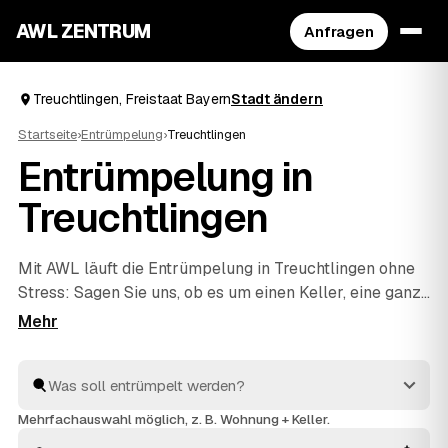
AWL ZENTRUM
Anfragen
Treuchtlingen, Freistaat Bayern
Stadt ändern
Startseite
›
Entrümpelung
›
Treuchtlingen
Entrümpelung in
Treuchtlingen
Mit AWL läuft die Entrümpelung in Treuchtlingen ohne
Stress: Sagen Sie uns, ob es um einen Keller, eine ganze
Wohnung, ein Haus oder eine Messie-Wohnung geht,
und Sie bekommen dafür mehrere Festpreis-Angebote
auf einmal. Die Anbieter sind geprüft und aus Ihrer
Nähe – von Treuchtlingen bis
Pappenheim
und
Weißenburg
. So sparen Sie sich das einzelne Anfragen
Mehrfachauswahl möglich, z. B. Wohnung + Keller.
und sehen direkt, welches Angebot am besten passt.