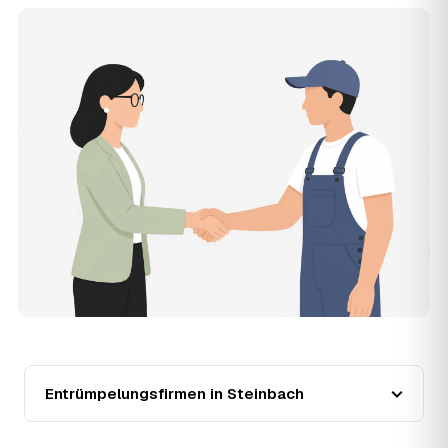
Die Anfrage ist kostenlos und unverbindlich. AWL
Zentrum ist Vermittler: Sie schildern einmal, was raus
muss, und erhalten mehrere Festpreis-Angebote geprüfter
Entrümpler aus Steinbach zum Vergleichen. Bezahlt wird
nur der Entrümpler, den Sie selbst auswählen.
12
Was kostet die Entrümpelung einer normalen
Wohnung in Steinbach?
Für eine durchschnittliche Wohnung mit rund 65 m² liegen
die Kosten in Steinbach bei etwa 1.840 €, das entspricht
im Schnitt rund 34,4 € je Quadratmeter. Zugänglichkeit
(Etage, Aufzug), Menge und Sperrmüllanteil verschieben
den Preis nach oben oder unten — den genauen
Festpreis nennt Ihnen der Entrümpler nach kurzer
Beschreibung.
13
Werden Entrümpelungen in Steinbach in Zukunft
teurer?
Seit 2020 verlief die Preisentwicklung in Steinbach stabil
(±3 %), mit dem bisherigen Höchststand im Jahr 2021.
Entrümpelungsfirmen in Steinbach
Eine Prognose lässt sich daraus nicht ableiten, aber die
Daten zeigen: Wer frühzeitig anfragt, sichert sich das
aktuelle Preisniveau als Festpreis — unabhängig davon,