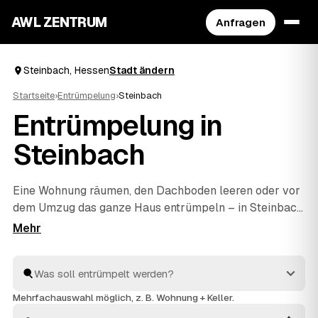
AWL ZENTRUM
Anfragen
Steinbach, Hessen
Stadt ändern
Startseite
›
Entrümpelung
›
Steinbach
Entrümpelung in
Steinbach
Eine Wohnung räumen, den Dachboden leeren oder vor
dem Umzug das ganze Haus entrümpeln – in Steinbach
müssen Sie sich dafür nicht selbst auf die Suche nach
einem Betrieb machen. Über AWL stellen Sie eine
einzige Anfrage und erhalten Festpreis-Angebote von
geprüften Anbietern aus der Umgebung. Egal ob kleiner
Auftrag oder komplette
Haushaltsauflösung
: Sie
Mehrfachauswahl möglich, z. B. Wohnung + Keller.
vergleichen, wählen aus und alles wird fachgerecht