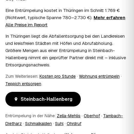
Kosten?
Eine Entrümpelung kostet in Thüringen im Schnitt 1.769 €
Im Einzelfall ist das möglich — etwa bei einer
(Richtwert, typische Spanne 780–2.730 €).
Mehr erfahren
·
Wohnungsauflösung im Rahmen von Sozialhilfe oder
Alle Preise im Report
einem vom Amt veranlassten Umzug. Wichtig: Den Antrag
stellen Sie vor Auftragserteilung beim zuständigen Amt
In Thüringen liegt die Abfallentsorgung bei den Landkreisen
und holen die Kostenübernahme schriftlich ein. AWL
und kreisfreien Städten mit Höfen und Abrufabholung.
Zentrum vermittelt die Entrümpler, entscheidet aber nicht
Größere Mengen aus einer Entrümpelung in Steinbach-
über die Kostenübernahme.
08
Bekomme ich einen Entsorgungsnachweis?
Hallenberg nimmt ein geprüfter Partner direkt mit – inklusive
Entsorgungsnachweis.
Ja. Die Partner entsorgen über zugelassene Höfe und
stellen auf Wunsch einen Entsorgungsnachweis aus —
Zum Weiterlesen:
Kosten pro Stunde
·
Wohnung entrümpeln
·
wichtig zum Beispiel für Vermieter, Nachlassverwaltung
oder die eigene Dokumentation.
Teppich entsorgen
09
Muss ich bei der Entrümpelung anwesend sein?
Nicht zwingend. Viele Kunden in Steinbach-Hallenberg
Steinbach-Hallenberg
sind nur zur Übergabe und zum Abschluss vor Ort; den
genauen Ablauf — etwa die Schlüsselübergabe —
Entrümpelung in der Nähe:
Zella-Mehlis
·
Oberhof
·
Tambach-
stimmen Sie direkt mit dem Entrümpler ab.
10
Was ist im Festpreis enthalten?
Dietharz
·
Schmalkalden
·
Suhl
·
Ohrdruf
Der Festpreis deckt in der Regel das komplette