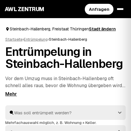
AWL ZENTRUM
Anfragen
Steinbach-Hallenberg, Freistaat Thüringen
Stadt ändern
Startseite
›
Entrümpelung
›
Steinbach-Hallenberg
Entrümpelung in
Steinbach-Hallenberg
Vor dem Umzug muss in Steinbach-Hallenberg oft
schnell alles raus, bevor die Wohnung übergeben wird.
Statt unter Zeitdruck den erstbesten Betrieb zu
nehmen, stellen Sie über AWL eine Anfrage und
bekommen Festpreis-Angebote geprüfter Entrümpler
aus Steinbach-Hallenberg bis
Zella-Mehlis
und
Oberhof
. So vergleichen Sie Preise und Termine, auch
Mehrfachauswahl möglich, z. B. Wohnung + Keller.
wenn es eilig ist. Die Profis kümmern sich ums