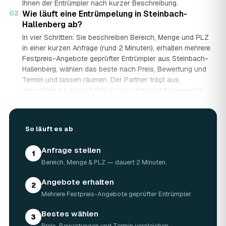
Ihnen der Entrümpler nach kurzer Beschreibung.
02
Wie läuft eine Entrümpelung in Steinbach-
Hallenberg ab?
In vier Schritten: Sie beschreiben Bereich, Menge und PLZ
in einer kurzen Anfrage (rund 2 Minuten), erhalten mehrere
Festpreis-Angebote geprüfter Entrümpler aus Steinbach-
Hallenberg, wählen das beste nach Preis, Bewertung und
Termin und lassen räumen. Der Partner trägt aus,
demontiert bei Bedarf, lädt auf und entsorgt fachgerecht
— auf Wunsch besenrein.
03
Wie lange dauert eine Entrümpelung?
Das hängt von der Größe ab: Ein Keller oder einzelner
So läuft es ab
Raum ist oft an einem halben bis ganzen Tag geräumt,
eine komplette Wohnung oder ein Haus in Steinbach-
Anfrage stellen
1
Hallenberg kann ein bis zwei Tage dauern. Einen Termin
Bereich, Menge & PLZ — dauert 2 Minuten.
gibt es häufig schon innerhalb weniger Tage, bei akuten
Fällen wie einer Messie-Wohnung auch kurzfristig.
Angebote erhalten
2
04
Welche Gegenstände werden bei der
Mehrere Festpreis-Angebote geprüfter Entrümpler.
Entrümpelung entsorgt?
Mitgenommen wird praktisch der gesamte Hausrat: Möbel,
Bestes wählen
3
Elektrogeräte, Teppiche, Kleidung, Kartons, Sperrmüll
Preis, Bewertungen und Termin vergleichen.