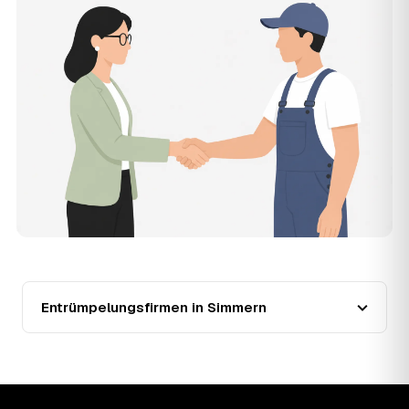
muss, und erhalten mehrere Festpreis-Angebote geprüfter
Entrümpler aus Simmern zum Vergleichen. Bezahlt wird nur
der Entrümpler, den Sie selbst auswählen.
12
Was kostet die Entrümpelung einer normalen
Wohnung in Simmern?
Für eine durchschnittliche Wohnung mit rund 65 m² liegen
die Kosten in Simmern bei etwa 1.840 €, das entspricht im
Schnitt rund 34,6 € je Quadratmeter. Zugänglichkeit
(Etage, Aufzug), Menge und Sperrmüllanteil verschieben
den Preis nach oben oder unten — den genauen
Festpreis nennt Ihnen der Entrümpler nach kurzer
Beschreibung.
13
Werden Entrümpelungen in Simmern in Zukunft
teurer?
Seit 2021 verlief die Preisentwicklung in Simmern fallend
(−31 %), mit dem bisherigen Höchststand im Jahr 2023.
Entrümpelungsfirmen in Simmern
Eine Prognose lässt sich daraus nicht ableiten, aber die
Daten zeigen: Wer frühzeitig anfragt, sichert sich das
aktuelle Preisniveau als Festpreis — unabhängig davon,
wie sich der Markt weiterentwickelt.
14
Warum schwankt der Preis zwischen 640 und