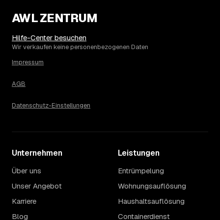
3.280 € in Simmern?
AWL ZENTRUM
Die Spanne ergibt sich vor allem aus Menge und
Zugänglichkeit: Ein einzelner Keller oder Dachboden liegt
eher am unteren Ende, eine voll möblierte Wohnung mit
Hilfe-Center besuchen
Etage ohne Aufzug oder viel Sperrmüll eher am oberen.
Wir verkaufen keine personenbezogenen Daten
Auch anrechenbare Wertgegenstände oder ein hoher
Impressum
Sondermüllanteil verschieben den Endpreis. Den genauen
Betrag für Ihren Fall erfahren Sie erst nach einer kurzen,
AGB
kostenlosen Einschätzung.
Datenschutz-Einstellungen
Unternehmen
Leistungen
Über uns
Entrümpelung
Unser Angebot
Wohnungsauflösung
Karriere
Haushaltsauflösung
Blog
Containerdienst