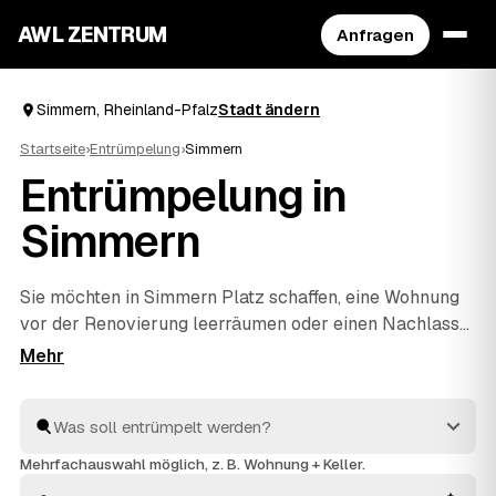
AWL ZENTRUM
Anfragen
Simmern, Rheinland-Pfalz
Stadt ändern
Startseite
›
Entrümpelung
›
Simmern
Entrümpelung in
Simmern
Sie möchten in Simmern Platz schaffen, eine Wohnung
vor der Renovierung leerräumen oder einen Nachlass
auflösen? Beschreiben Sie Ihren Auftrag bei AWL
einmal, und schon erreichen Sie Festpreis-Angebote
von geprüften Entrümplern aus Rheinland-Pfalz. Vom
einzelnen Raum bis zur kompletten
Haushaltsauflösung
wird alles fachgerecht ausgeräumt
Mehrfachauswahl möglich, z. B. Wohnung + Keller.
und entsorgt. Sie behalten die Kosten von Anfang an im