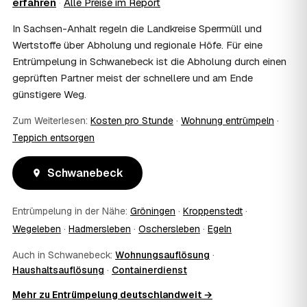
erfahren
·
Alle Preise im Report
Wohnungsauflösung im Rahmen von Sozialhilfe oder
einem vom Amt veranlassten Umzug. Wichtig: Den Antrag
In Sachsen-Anhalt regeln die Landkreise Sperrmüll und
stellen Sie vor Auftragserteilung beim zuständigen Amt
Wertstoffe über Abholung und regionale Höfe. Für eine
und holen die Kostenübernahme schriftlich ein. AWL
Entrümpelung in Schwanebeck ist die Abholung durch einen
Zentrum vermittelt die Entrümpler, entscheidet aber nicht
geprüften Partner meist der schnellere und am Ende
über die Kostenübernahme.
08
Bekomme ich einen Entsorgungsnachweis?
günstigere Weg.
Ja. Die Partner entsorgen über zugelassene Höfe und
Zum Weiterlesen:
Kosten pro Stunde
·
Wohnung entrümpeln
·
stellen auf Wunsch einen Entsorgungsnachweis aus —
Teppich entsorgen
wichtig zum Beispiel für Vermieter, Nachlassverwaltung
oder die eigene Dokumentation.
09
Muss ich bei der Entrümpelung anwesend sein?
Schwanebeck
Nicht zwingend. Viele Kunden in Schwanebeck sind nur
zur Übergabe und zum Abschluss vor Ort; den genauen
Entrümpelung in der Nähe:
Gröningen
·
Kroppenstedt
·
Ablauf — etwa die Schlüsselübergabe — stimmen Sie
Wegeleben
·
Hadmersleben
·
Oschersleben
·
Egeln
direkt mit dem Entrümpler ab.
10
Was ist im Festpreis enthalten?
Auch in Schwanebeck:
Wohnungsauflösung
·
Der Festpreis deckt in der Regel das komplette
Haushaltsauflösung
·
Containerdienst
Ausräumen, Tragen und Verladen, den Transport sowie die
fachgerechte Entsorgung ab — auf Wunsch inklusive
Mehr zu Entrümpelung deutschlandweit →
besenreiner Übergabe. Es gibt keine versteckten