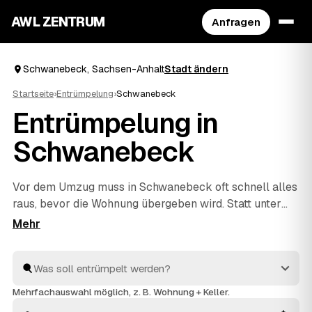
AWL ZENTRUM
Anfragen
Schwanebeck, Sachsen-Anhalt
Stadt ändern
Startseite
›
Entrümpelung
›
Schwanebeck
Entrümpelung in
Schwanebeck
Vor dem Umzug muss in Schwanebeck oft schnell alles
raus, bevor die Wohnung übergeben wird. Statt unter
Zeitdruck den erstbesten Betrieb zu nehmen, stellen
Sie über AWL eine Anfrage und bekommen Festpreis-
Angebote geprüfter Entrümpler aus Schwanebeck bis
Gröningen
und
Kroppenstedt
. So vergleichen Sie Preise
und Termine, auch wenn es eilig ist. Die Profis kümmern
Mehrfachauswahl möglich, z. B. Wohnung + Keller.
sich ums Ausräumen und die fachgerechte Entsorgung.