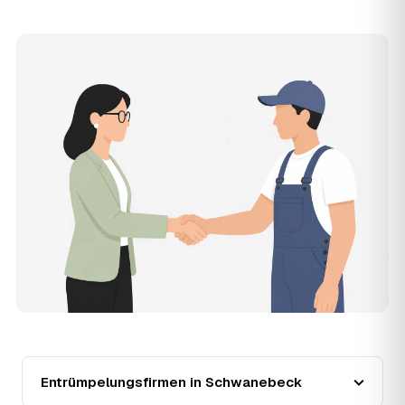
Zusatzkosten: Was vereinbart ist, gilt. Anrechenbare
Wertgegenstände senken den Endpreis zusätzlich.
11
Was kostet die Anfrage über AWL Zentrum?
Die Anfrage ist kostenlos und unverbindlich. AWL
Zentrum ist Vermittler: Sie schildern einmal, was raus
muss, und erhalten mehrere Festpreis-Angebote geprüfter
Entrümpler aus Schwanebeck zum Vergleichen. Bezahlt
wird nur der Entrümpler, den Sie selbst auswählen.
12
Was kostet die Entrümpelung einer normalen
Wohnung in Schwanebeck?
Für eine durchschnittliche Wohnung mit rund 65 m² liegen
die Kosten in Schwanebeck bei etwa 1.840 €, das
entspricht im Schnitt rund 30,1 € je Quadratmeter.
Zugänglichkeit (Etage, Aufzug), Menge und Sperrmüllanteil
verschieben den Preis nach oben oder unten — den
genauen Festpreis nennt Ihnen der Entrümpler nach
kurzer Beschreibung.
13
Werden Entrümpelungen in Schwanebeck in
Zukunft teurer?
Entrümpelungsfirmen in Schwanebeck
Seit 2020 verlief die Preisentwicklung in Schwanebeck