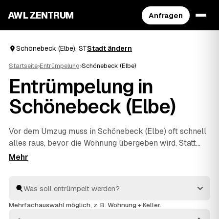
AWL ZENTRUM
Anfragen
Schönebeck (Elbe), ST
Stadt ändern
Startseite
›
Entrümpelung
›
Schönebeck (Elbe)
Entrümpelung in
Schönebeck (Elbe)
Vor dem Umzug muss in Schönebeck (Elbe) oft schnell
alles raus, bevor die Wohnung übergeben wird. Statt
unter Zeitdruck den erstbesten Betrieb zu nehmen,
stellen Sie über AWL eine Anfrage und bekommen
Festpreis-Angebote geprüfter Entrümpler aus
Schönebeck (Elbe) bis
Magdeburg
und
Bernburg
(Saale)
. So vergleichen Sie Preise und Termine, auch
Mehrfachauswahl möglich, z. B. Wohnung + Keller.
wenn es eilig ist. Die Profis kümmern sich ums