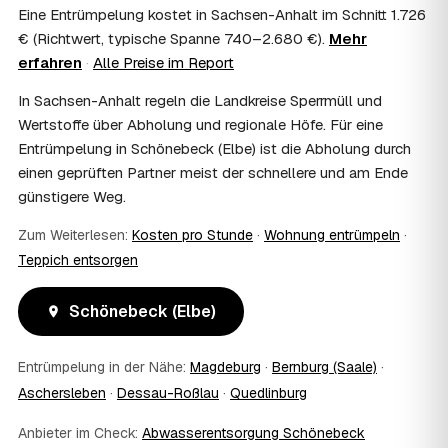
Eine Entrümpelung kostet in Sachsen-Anhalt im Schnitt 1.726
Im Einzelfall ist das möglich — etwa bei einer
€ (Richtwert, typische Spanne 740–2.680 €).
Mehr
Wohnungsauflösung im Rahmen von Sozialhilfe oder
erfahren
·
Alle Preise im Report
einem vom Amt veranlassten Umzug. Wichtig: Den Antrag
stellen Sie vor Auftragserteilung beim zuständigen Amt
In Sachsen-Anhalt regeln die Landkreise Sperrmüll und
und holen die Kostenübernahme schriftlich ein. AWL
Wertstoffe über Abholung und regionale Höfe. Für eine
Zentrum vermittelt die Entrümpler, entscheidet aber nicht
Entrümpelung in Schönebeck (Elbe) ist die Abholung durch
über die Kostenübernahme.
08
Bekomme ich einen Entsorgungsnachweis?
einen geprüften Partner meist der schnellere und am Ende
günstigere Weg.
Ja. Die Partner entsorgen über zugelassene Höfe und
stellen auf Wunsch einen Entsorgungsnachweis aus —
Zum Weiterlesen:
Kosten pro Stunde
·
Wohnung entrümpeln
·
wichtig zum Beispiel für Vermieter, Nachlassverwaltung
oder die eigene Dokumentation.
Teppich entsorgen
09
Muss ich bei der Entrümpelung anwesend sein?
Nicht zwingend. Viele Kunden in Schönebeck (Elbe) sind
Schönebeck (Elbe)
nur zur Übergabe und zum Abschluss vor Ort; den
genauen Ablauf — etwa die Schlüsselübergabe —
Entrümpelung in der Nähe:
Magdeburg
·
Bernburg (Saale)
·
stimmen Sie direkt mit dem Entrümpler ab.
10
Was ist im Festpreis enthalten?
Aschersleben
·
Dessau-Roßlau
·
Quedlinburg
Der Festpreis deckt in der Regel das komplette
Anbieter im Check:
Abwasserentsorgung Schönebeck
Ausräumen, Tragen und Verladen, den Transport sowie die