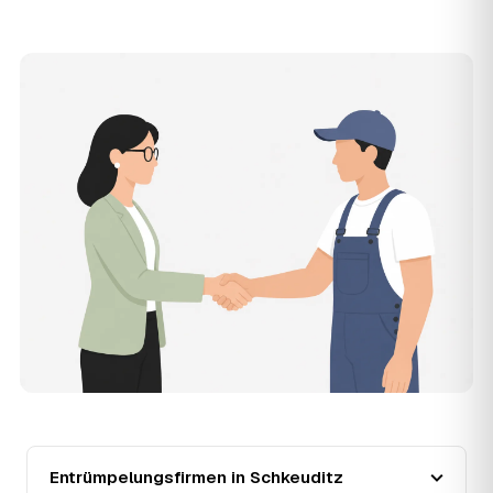
Die Anfrage ist kostenlos und unverbindlich. AWL
Zentrum ist Vermittler: Sie schildern einmal, was raus
muss, und erhalten mehrere Festpreis-Angebote geprüfter
Entrümpler aus Schkeuditz zum Vergleichen. Bezahlt wird
nur der Entrümpler, den Sie selbst auswählen.
12
Was kostet die Entrümpelung einer normalen
Wohnung in Schkeuditz?
Für eine durchschnittliche Wohnung mit rund 65 m² liegen
die Kosten in Schkeuditz bei etwa 1.840 €, das entspricht
im Schnitt rund 30,8 € je Quadratmeter. Zugänglichkeit
(Etage, Aufzug), Menge und Sperrmüllanteil verschieben
den Preis nach oben oder unten — den genauen
Festpreis nennt Ihnen der Entrümpler nach kurzer
Beschreibung.
13
Werden Entrümpelungen in Schkeuditz in
Zukunft teurer?
Seit 2020 verlief die Preisentwicklung in Schkeuditz
stabil (±1 %), mit dem bisherigen Höchststand im Jahr
2021. Eine Prognose lässt sich daraus nicht ableiten,
aber die Daten zeigen: Wer frühzeitig anfragt, sichert sich
Entrümpelungsfirmen in Schkeuditz
das aktuelle Preisniveau als Festpreis — unabhängig