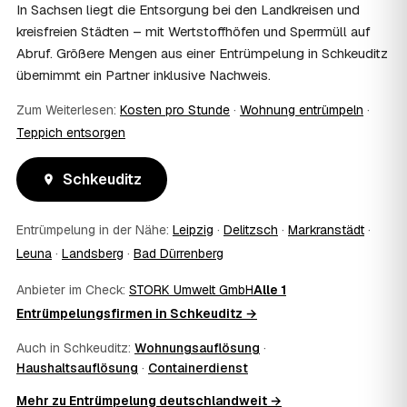
und holen die Kostenübernahme schriftlich ein. AWL
In Sachsen liegt die Entsorgung bei den Landkreisen und
Zentrum vermittelt die Entrümpler, entscheidet aber nicht
kreisfreien Städten – mit Wertstoffhöfen und Sperrmüll auf
über die Kostenübernahme.
Abruf. Größere Mengen aus einer Entrümpelung in Schkeuditz
08
Bekomme ich einen Entsorgungsnachweis?
übernimmt ein Partner inklusive Nachweis.
Ja. Die Partner entsorgen über zugelassene Höfe und
stellen auf Wunsch einen Entsorgungsnachweis aus —
Zum Weiterlesen:
Kosten pro Stunde
·
Wohnung entrümpeln
·
wichtig zum Beispiel für Vermieter, Nachlassverwaltung
Teppich entsorgen
oder die eigene Dokumentation.
09
Muss ich bei der Entrümpelung anwesend sein?
Schkeuditz
Nicht zwingend. Viele Kunden in Schkeuditz sind nur zur
Übergabe und zum Abschluss vor Ort; den genauen
Ablauf — etwa die Schlüsselübergabe — stimmen Sie
Entrümpelung in der Nähe:
Leipzig
·
Delitzsch
·
Markranstädt
·
direkt mit dem Entrümpler ab.
Leuna
·
Landsberg
·
Bad Dürrenberg
10
Was ist im Festpreis enthalten?
Der Festpreis deckt in der Regel das komplette
Anbieter im Check:
STORK Umwelt GmbH
Alle 1
Ausräumen, Tragen und Verladen, den Transport sowie die
Entrümpelungsfirmen in Schkeuditz →
fachgerechte Entsorgung ab — auf Wunsch inklusive
besenreiner Übergabe. Es gibt keine versteckten
Auch in Schkeuditz:
Wohnungsauflösung
·
Zusatzkosten: Was vereinbart ist, gilt. Anrechenbare
Haushaltsauflösung
·
Containerdienst
Wertgegenstände senken den Endpreis zusätzlich.
11
Was kostet die Anfrage über AWL Zentrum?
Mehr zu Entrümpelung deutschlandweit →