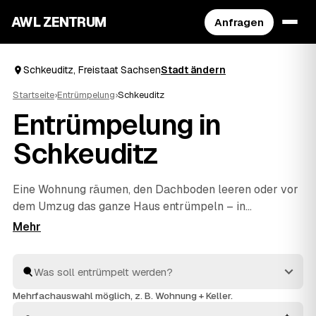
AWL ZENTRUM
Anfragen
Schkeuditz, Freistaat Sachsen
Stadt ändern
Startseite
›
Entrümpelung
›
Schkeuditz
Entrümpelung in
Schkeuditz
Eine Wohnung räumen, den Dachboden leeren oder vor
dem Umzug das ganze Haus entrümpeln – in
Schkeuditz müssen Sie sich dafür nicht selbst auf die
Suche nach einem Betrieb machen. Über AWL stellen
Sie eine einzige Anfrage und erhalten Festpreis-
Angebote von geprüften Anbietern aus der Umgebung.
Egal ob kleiner Auftrag oder komplette
Mehrfachauswahl möglich, z. B. Wohnung + Keller.
Haushaltsauflösung
: Sie vergleichen, wählen aus und