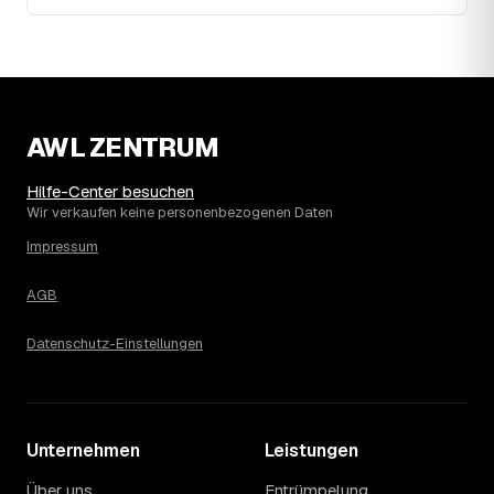
davon, wie sich der Markt weiterentwickelt.
14
Warum schwankt der Preis zwischen 520 und
2.670 € in Schkeuditz?
Die Spanne ergibt sich vor allem aus Menge und
Zugänglichkeit: Ein einzelner Keller oder Dachboden liegt
eher am unteren Ende, eine voll möblierte Wohnung mit
AWL ZENTRUM
Etage ohne Aufzug oder viel Sperrmüll eher am oberen.
Auch anrechenbare Wertgegenstände oder ein hoher
Hilfe-Center besuchen
Sondermüllanteil verschieben den Endpreis. Den genauen
Wir verkaufen keine personenbezogenen Daten
Betrag für Ihren Fall erfahren Sie erst nach einer kurzen,
Impressum
kostenlosen Einschätzung.
AGB
Datenschutz-Einstellungen
Unternehmen
Leistungen
Über uns
Entrümpelung