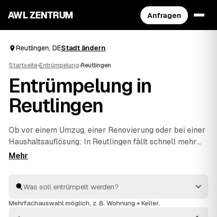
AWL ZENTRUM
Anfragen
Reutlingen, DE
Stadt ändern
Startseite
›
Entrümpelung
›
Reutlingen
Entrümpelung in
Reutlingen
Ob vor einem Umzug, einer Renovierung oder bei einer
Haushaltsauflösung
: In Reutlingen fällt schnell mehr
Hausrat an, als man allein wegbekommt. Über AWL
geben Sie mit wenigen Klicks an, was entrümpelt
werden soll, und erhalten passende Festpreis-
Angebote von geprüften Betrieben rund um Reutlingen
bis
Tübingen
und
Böblingen
. So finden Sie ohne langes
Mehrfachauswahl möglich, z. B. Wohnung + Keller.
Suchen den richtigen Partner und müssen keine Preise