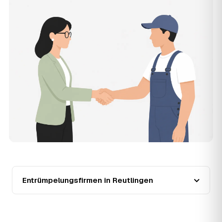
11
Was kostet die Anfrage über AWL Zentrum?
Die Anfrage ist kostenlos und unverbindlich. AWL
Zentrum ist Vermittler: Sie schildern einmal, was raus
muss, und erhalten mehrere Festpreis-Angebote geprüfter
Entrümpler aus Reutlingen zum Vergleichen. Bezahlt wird
nur der Entrümpler, den Sie selbst auswählen.
12
Was kostet die Entrümpelung einer normalen
Wohnung in Reutlingen?
Für eine durchschnittliche Wohnung mit rund 65 m² liegen
die Kosten in Reutlingen bei etwa 1.840 €, das entspricht
im Schnitt rund 31,2 € je Quadratmeter. Zugänglichkeit
(Etage, Aufzug), Menge und Sperrmüllanteil verschieben
den Preis nach oben oder unten — den genauen
Festpreis nennt Ihnen der Entrümpler nach kurzer
Beschreibung.
13
Werden Entrümpelungen in Reutlingen in
Zukunft teurer?
Entrümpelungsfirmen in Reutlingen
Seit 2020 verlief die Preisentwicklung in Reutlingen
fallend (−25 %), mit dem bisherigen Höchststand im Jahr
2023. Eine Prognose lässt sich daraus nicht ableiten,
aber die Daten zeigen: Wer frühzeitig anfragt, sichert sich