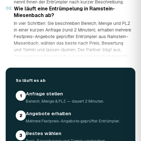
nennt Ihnen der Entrümpler nach kurzer Beschreibung.
02
Wie läuft eine Entrümpelung in Ramstein-
Miesenbach ab?
In vier Schritten: Sie beschreiben Bereich, Menge und PLZ
in einer kurzen Anfrage (rund 2 Minuten), erhalten mehrere
Festpreis-Angebote geprüfter Entrümpler aus Ramstein-
Miesenbach, wählen das beste nach Preis, Bewertung
und Termin und lassen räumen. Der Partner trägt aus,
demontiert bei Bedarf, lädt auf und entsorgt fachgerecht
— auf Wunsch besenrein.
03
Wie lange dauert eine Entrümpelung?
Das hängt von der Größe ab: Ein Keller oder einzelner
So läuft es ab
Raum ist oft an einem halben bis ganzen Tag geräumt,
eine komplette Wohnung oder ein Haus in Ramstein-
Anfrage stellen
1
Miesenbach kann ein bis zwei Tage dauern. Einen Termin
Bereich, Menge & PLZ — dauert 2 Minuten.
gibt es häufig schon innerhalb weniger Tage, bei akuten
Fällen wie einer Messie-Wohnung auch kurzfristig.
Angebote erhalten
2
04
Welche Gegenstände werden bei der
Mehrere Festpreis-Angebote geprüfter Entrümpler.
Entrümpelung entsorgt?
Mitgenommen wird praktisch der gesamte Hausrat: Möbel,
Bestes wählen
3
Elektrogeräte, Teppiche, Kleidung, Kartons, Sperrmüll
Preis, Bewertungen und Termin vergleichen.