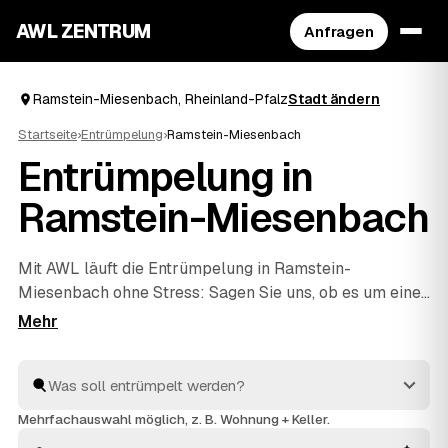
AWL ZENTRUM
Anfragen
Ramstein-Miesenbach, Rheinland-Pfalz
Stadt ändern
Startseite
›
Entrümpelung
›
Ramstein-Miesenbach
Entrümpelung in
Ramstein-Miesenbach
Mit AWL läuft die Entrümpelung in Ramstein-
Miesenbach ohne Stress: Sagen Sie uns, ob es um einen
Keller, eine ganze Wohnung, ein Haus oder eine Messie-
Wohnung geht, und Sie bekommen dafür mehrere
Festpreis-Angebote auf einmal. Die Anbieter sind
geprüft und aus Ihrer Nähe – von Ramstein-
Miesenbach bis
Landstuhl
und
Kaiserslautern
. So
Mehrfachauswahl möglich, z. B. Wohnung + Keller.
sparen Sie sich das einzelne Anfragen und sehen direkt,