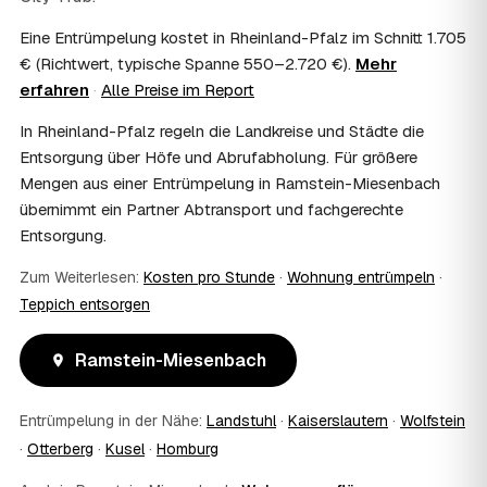
Kosten?
Eine Entrümpelung kostet in Rheinland-Pfalz im Schnitt 1.705
Im Einzelfall ist das möglich — etwa bei einer
€ (Richtwert, typische Spanne 550–2.720 €).
Mehr
Wohnungsauflösung im Rahmen von Sozialhilfe oder
erfahren
·
Alle Preise im Report
einem vom Amt veranlassten Umzug. Wichtig: Den Antrag
stellen Sie vor Auftragserteilung beim zuständigen Amt
In Rheinland-Pfalz regeln die Landkreise und Städte die
und holen die Kostenübernahme schriftlich ein. AWL
Entsorgung über Höfe und Abrufabholung. Für größere
Zentrum vermittelt die Entrümpler, entscheidet aber nicht
Mengen aus einer Entrümpelung in Ramstein-Miesenbach
über die Kostenübernahme.
08
Bekomme ich einen Entsorgungsnachweis?
übernimmt ein Partner Abtransport und fachgerechte
Entsorgung.
Ja. Die Partner entsorgen über zugelassene Höfe und
stellen auf Wunsch einen Entsorgungsnachweis aus —
Zum Weiterlesen:
Kosten pro Stunde
·
Wohnung entrümpeln
·
wichtig zum Beispiel für Vermieter, Nachlassverwaltung
oder die eigene Dokumentation.
Teppich entsorgen
09
Muss ich bei der Entrümpelung anwesend sein?
Nicht zwingend. Viele Kunden in Ramstein-Miesenbach
Ramstein-Miesenbach
sind nur zur Übergabe und zum Abschluss vor Ort; den
genauen Ablauf — etwa die Schlüsselübergabe —
Entrümpelung in der Nähe:
Landstuhl
·
Kaiserslautern
·
Wolfstein
stimmen Sie direkt mit dem Entrümpler ab.
10
Was ist im Festpreis enthalten?
·
Otterberg
·
Kusel
·
Homburg
Der Festpreis deckt in der Regel das komplette