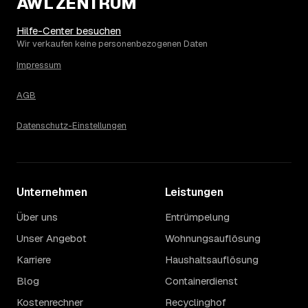
AWL ZENTRUM
Die Spanne ergibt sich vor allem aus Menge und
Zugänglichkeit: Ein einzelner Keller oder Dachboden liegt
Hilfe-Center besuchen
eher am unteren Ende, eine voll möblierte Wohnung mit
Wir verkaufen keine personenbezogenen Daten
Etage ohne Aufzug oder viel Sperrmüll eher am oberen.
Impressum
Auch anrechenbare Wertgegenstände oder ein hoher
Sondermüllanteil verschieben den Endpreis. Den genauen
AGB
Betrag für Ihren Fall erfahren Sie erst nach einer kurzen,
kostenlosen Einschätzung.
Datenschutz-Einstellungen
Unternehmen
Leistungen
Über uns
Entrümpelung
Unser Angebot
Wohnungsauflösung
Karriere
Haushaltsauflösung
Blog
Containerdienst
Kostenrechner
Recyclinghof