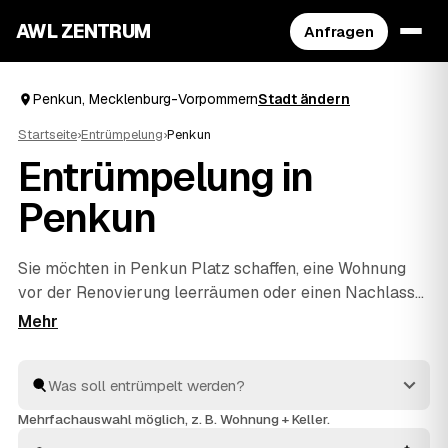
AWL ZENTRUM
Anfragen
Penkun, Mecklenburg-Vorpommern
Stadt ändern
Startseite
›
Entrümpelung
›
Penkun
Entrümpelung in
Penkun
Sie möchten in Penkun Platz schaffen, eine Wohnung
vor der Renovierung leerräumen oder einen Nachlass
auflösen? Beschreiben Sie Ihren Auftrag bei AWL
einmal, und schon erreichen Sie Festpreis-Angebote
von geprüften Entrümplern aus Mecklenburg-
Vorpommern. Vom einzelnen Raum bis zur kompletten
Haushaltsauflösung
wird alles fachgerecht ausgeräumt
Mehrfachauswahl möglich, z. B. Wohnung + Keller.
und entsorgt. Sie behalten die Kosten von Anfang an im