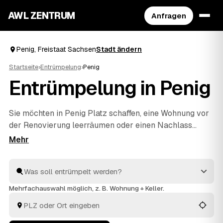
AWL ZENTRUM
Anfragen
Penig, Freistaat Sachsen
Stadt ändern
Startseite
›
Entrümpelung
›
Penig
Entrümpelung in Penig
Sie möchten in Penig Platz schaffen, eine Wohnung vor
der Renovierung leerräumen oder einen Nachlass
auflösen? Beschreiben Sie Ihren Auftrag bei AWL
einmal, und schon erreichen Sie Festpreis-Angebote
von geprüften Entrümplern aus Freistaat Sachsen. Vom
einzelnen Raum bis zur kompletten
Haushaltsauflösung
wird alles fachgerecht ausgeräumt
Mehrfachauswahl möglich, z. B. Wohnung + Keller.
und entsorgt. Sie behalten die Kosten von Anfang an im
Blick.