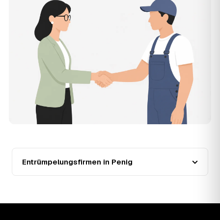
Wohnung in Penig?
Für eine durchschnittliche Wohnung mit rund 65 m² liegen
die Kosten in Penig bei etwa 1.840 €, das entspricht im
Schnitt rund 31,3 € je Quadratmeter. Zugänglichkeit (Etage,
Aufzug), Menge und Sperrmüllanteil verschieben den Preis
nach oben oder unten — den genauen Festpreis nennt
Ihnen der Entrümpler nach kurzer Beschreibung.
13
Werden Entrümpelungen in Penig in Zukunft
teurer?
Seit 2020 verlief die Preisentwicklung in Penig steigend
(+41 %), mit dem bisherigen Höchststand im Jahr 2022.
Eine Prognose lässt sich daraus nicht ableiten, aber die
Daten zeigen: Wer frühzeitig anfragt, sichert sich das
aktuelle Preisniveau als Festpreis — unabhängig davon,
wie sich der Markt weiterentwickelt.
Entrümpelungsfirmen in Penig
14
Warum schwankt der Preis zwischen 750 und
2.690 € in Penig?
Die Spanne ergibt sich vor allem aus Menge und
Zugänglichkeit: Ein einzelner Keller oder Dachboden liegt
eher am unteren Ende, eine voll möblierte Wohnung mit