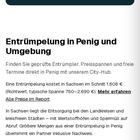
In vielen Fällen ja: Arbeits-, Fahrt- und
Entsorgungskosten lassen sich als haushaltsnahe
Dienstleistung bzw. Handwerkerleistung anteilig
absetzen, sofern es um einen selbst genutzten Haushalt
geht und Sie die Rechnung per Überweisung begleichen.
Entrümpelung in
Penig
und
AWL Zentrum vermittelt nur die Entrümpler und ersetzt
keine Steuerberatung — die konkrete Anrechnung klären
Umgebung
Sie mit Ihrem Finanzamt oder Steuerberater.
07
Übernimmt das Sozialamt oder Jobcenter die
Finden Sie geprüfte Entrümpler, Preisspannen und freie
Kosten?
Termine direkt in
Penig
mit unserem City-Hub.
Im Einzelfall ist das möglich — etwa bei einer
Wohnungsauflösung im Rahmen von Sozialhilfe oder
Eine Entrümpelung kostet in Sachsen im Schnitt 1.606 €
einem vom Amt veranlassten Umzug. Wichtig: Den Antrag
(Richtwert, typische Spanne 750–2.690 €).
Mehr erfahren
·
stellen Sie vor Auftragserteilung beim zuständigen Amt
Alle Preise im Report
und holen die Kostenübernahme schriftlich ein. AWL
Zentrum vermittelt die Entrümpler, entscheidet aber nicht
In Sachsen liegt die Entsorgung bei den Landkreisen und
über die Kostenübernahme.
kreisfreien Städten – mit Wertstoffhöfen und Sperrmüll auf
08
Bekomme ich einen Entsorgungsnachweis?
Abruf. Größere Mengen aus einer Entrümpelung in Penig
Ja. Die Partner entsorgen über zugelassene Höfe und
übernimmt ein Partner inklusive Nachweis.
stellen auf Wunsch einen Entsorgungsnachweis aus —