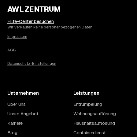
Etage ohne Aufzug oder viel Sperrmüll eher am oberen.
Auch anrechenbare Wertgegenstände oder ein hoher
AWL ZENTRUM
Sondermüllanteil verschieben den Endpreis. Den genauen
Betrag für Ihren Fall erfahren Sie erst nach einer kurzen,
Hilfe-Center besuchen
kostenlosen Einschätzung.
Wir verkaufen keine personenbezogenen Daten
Impressum
AGB
Datenschutz-Einstellungen
Unternehmen
Leistungen
Über uns
Entrümpelung
Unser Angebot
Wohnungsauflösung
Karriere
Haushaltsauflösung
Blog
Containerdienst