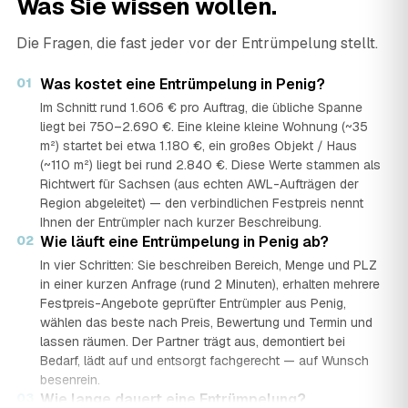
Was Sie wissen wollen.
Die Fragen, die fast jeder vor der Entrümpelung stellt.
01
Was kostet eine Entrümpelung in Penig?
Im Schnitt rund 1.606 € pro Auftrag, die übliche Spanne
liegt bei 750–2.690 €. Eine kleine kleine Wohnung (~35
m²) startet bei etwa 1.180 €, ein großes Objekt / Haus
(~110 m²) liegt bei rund 2.840 €. Diese Werte stammen als
Richtwert für Sachsen (aus echten AWL-Aufträgen der
Region abgeleitet) — den verbindlichen Festpreis nennt
Ihnen der Entrümpler nach kurzer Beschreibung.
02
Wie läuft eine Entrümpelung in Penig ab?
In vier Schritten: Sie beschreiben Bereich, Menge und PLZ
in einer kurzen Anfrage (rund 2 Minuten), erhalten mehrere
Festpreis-Angebote geprüfter Entrümpler aus Penig,
wählen das beste nach Preis, Bewertung und Termin und
lassen räumen. Der Partner trägt aus, demontiert bei
Bedarf, lädt auf und entsorgt fachgerecht — auf Wunsch
besenrein.
03
Wie lange dauert eine Entrümpelung?