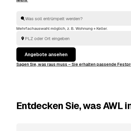
von geprüften Entrümplern aus Deutschland. Vom ei
kompletten
Haushaltsauflösung
wird alles fachgere
entsorgt. Sie behalten die Kosten von Anfang an im Bl
Mehrfachauswahl möglich, z. B. Wohnung + Keller.
Angebote ansehen
Sagen Sie, was raus muss – Sie erhalten passende Fest
Entdecken Sie, was AWL in