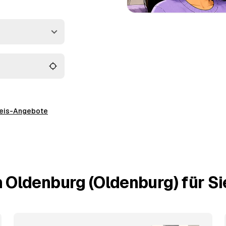
nzelnen Raum bis zur
cht ausgeräumt und
ick.
preis-Angebote
 Oldenburg (Oldenburg) für Si