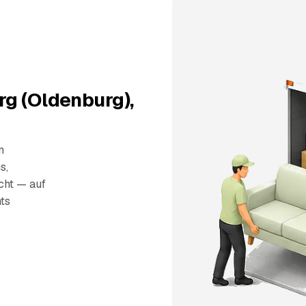
g (Oldenburg),
n
s,
echt — auf
ts