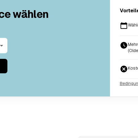
ce wählen
Vorteil
Wähl
Mehr
(Olde
Kost
Bedingu