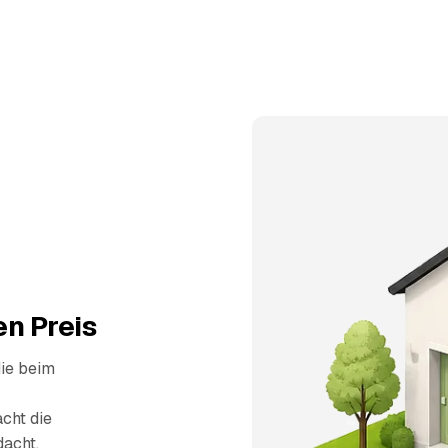
n Preis
die beim
cht die
dacht.