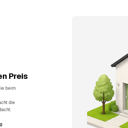
n Preis
die beim
cht die
dacht.
g