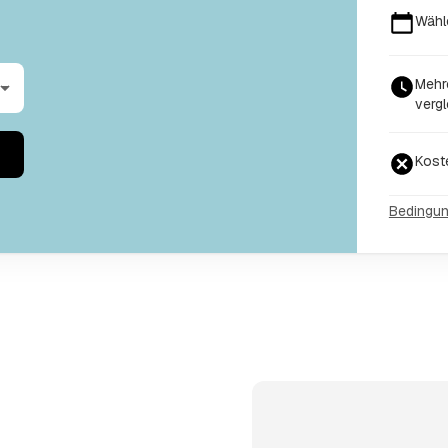
Wähl
Mehr
vergl
Kost
Bedingu