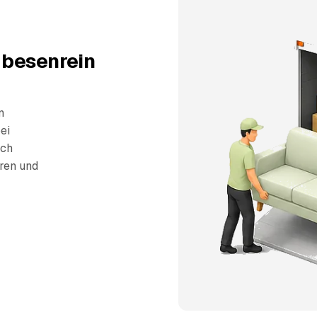
 besenrein
n
ei
sch
eren und