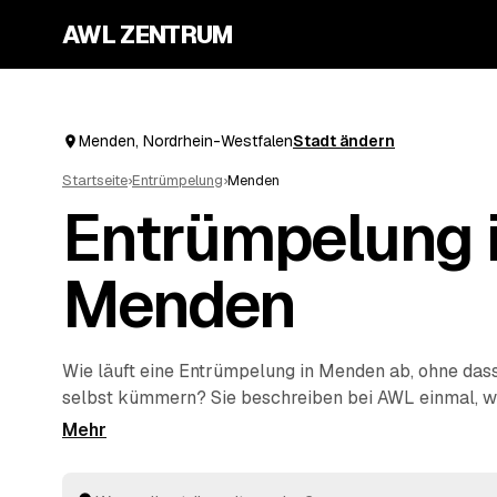
AWL ZENTRUM
Menden, Nordrhein-Westfalen
Stadt ändern
Startseite
›
Entrümpelung
›
Menden
Entrümpelung 
Menden
Wie läuft eine Entrümpelung in Menden ab, ohne dass
selbst kümmern? Sie beschreiben bei AWL einmal, w
einzelnen Keller bis zur kompletten
Haushaltsauflös
sich geprüfte Anbieter aus Nordrhein-Westfalen mit 
Festpreisen. Sie wählen das beste Angebot aus, der R