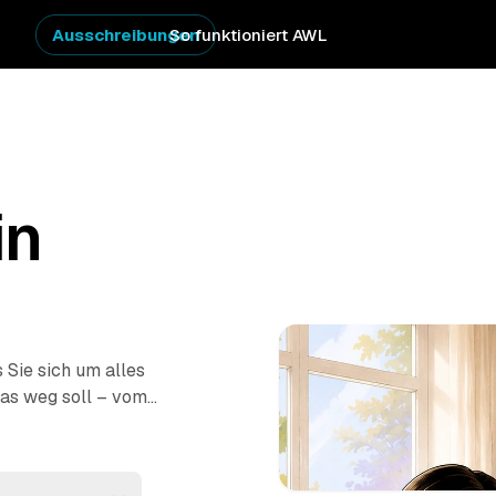
Ausschreibungen
So funktioniert AWL
in
 Sie sich um alles
as weg soll – vom
ung
–, dann melden
verbindlichen
est passiert vor Ort: