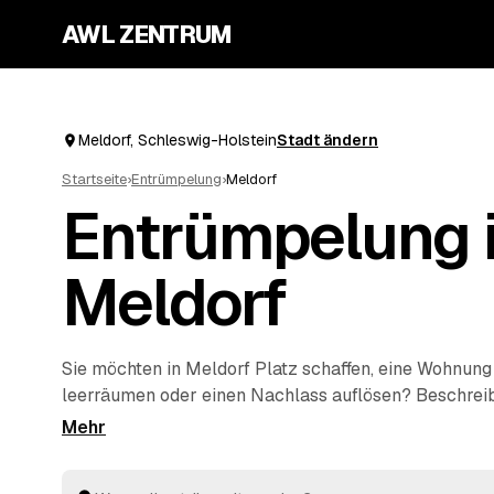
AWL ZENTRUM
Meldorf, Schleswig-Holstein
Stadt ändern
Startseite
›
Entrümpelung
›
Meldorf
Entrümpelung 
Meldorf
Sie möchten in Meldorf Platz schaffen, eine Wohnun
leerräumen oder einen Nachlass auflösen? Beschreib
bei AWL einmal, und schon erreichen Sie Festpreis-
Entrümplern aus Schleswig-Holstein. Vom einzelnen
kompletten
Haushaltsauflösung
wird alles fachgere