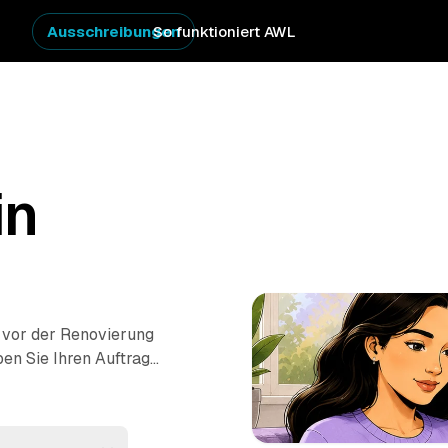
Ausschreibungen
So funktioniert AWL
in
g vor der Renovierung
en Sie Ihren Auftrag
Angebote von geprüften
 Raum bis zur
cht ausgeräumt und