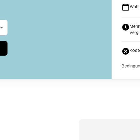
Wähl
Mehr
vergl
Kost
Bedingu