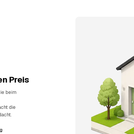
n Preis
die beim
cht die
dacht.
g