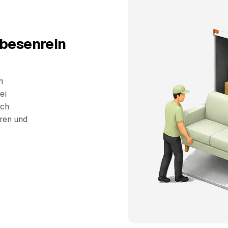
 besenrein
n
ei
sch
eren und