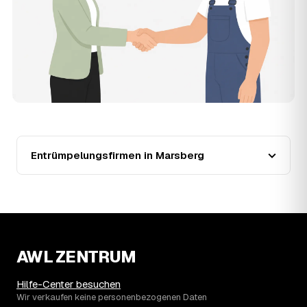
Zentrum ist Vermittler: Sie schildern einmal, was raus
muss, und erhalten mehrere Festpreis-Angebote geprüfter
Entrümpler aus Marsberg zum Vergleichen. Bezahlt wird
nur der Entrümpler, den Sie selbst auswählen.
12
Was kostet die Entrümpelung einer normalen
Wohnung in Marsberg?
Für eine durchschnittliche Wohnung mit rund 65 m² liegen
die Kosten in Marsberg bei etwa 1.840 €, das entspricht
im Schnitt rund 34,4 € je Quadratmeter. Zugänglichkeit
(Etage, Aufzug), Menge und Sperrmüllanteil verschieben
den Preis nach oben oder unten — den genauen
Entrümpelungsfirmen in Marsberg
Festpreis nennt Ihnen der Entrümpler nach kurzer
Beschreibung.
13
Werden Entrümpelungen in Marsberg in Zukunft
teurer?
Seit 2020 verlief die Preisentwicklung in Marsberg fallend
(−7 %), mit dem bisherigen Höchststand im Jahr 2021.
AWL ZENTRUM
Eine Prognose lässt sich daraus nicht ableiten, aber die
Daten zeigen: Wer frühzeitig anfragt, sichert sich das
aktuelle Preisniveau als Festpreis — unabhängig davon,
Hilfe-Center besuchen
wie sich der Markt weiterentwickelt.
Wir verkaufen keine personenbezogenen Daten