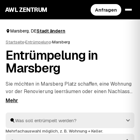
AWL ZENTRUM
Anfragen
Marsberg, DE
Stadt ändern
Startseite
›
Entrümpelung
›
Marsberg
Entrümpelung in
Marsberg
Sie möchten in Marsberg Platz schaffen, eine Wohnung
vor der Renovierung leerräumen oder einen Nachlass
auflösen? Beschreiben Sie Ihren Auftrag bei AWL
einmal, und schon erreichen Sie Festpreis-Angebote
von geprüften Entrümplern aus Deutschland. Vom
einzelnen Raum bis zur kompletten
Haushaltsauflösung
wird alles fachgerecht ausgeräumt
Mehrfachauswahl möglich, z. B. Wohnung + Keller.
und entsorgt. Sie behalten die Kosten von Anfang an im