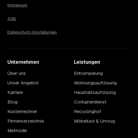
14
Warum schwankt der Preis zwischen 680 und
Impressum
3.470 € in Marsberg?
Die Spanne ergibt sich vor allem aus Menge und
AGB
Zugänglichkeit: Ein einzelner Keller oder Dachboden liegt
eher am unteren Ende, eine voll möblierte Wohnung mit
Datenschutz-Einstellungen
Etage ohne Aufzug oder viel Sperrmüll eher am oberen.
Auch anrechenbare Wertgegenstände oder ein hoher
Sondermüllanteil verschieben den Endpreis. Den genauen
Betrag für Ihren Fall erfahren Sie erst nach einer kurzen,
Unternehmen
kostenlosen Einschätzung.
Leistungen
Über uns
Entrümpelung
Unser Angebot
Wohnungsauflösung
Karriere
Haushaltsauflösung
Blog
Containerdienst
Kostenrechner
Recyclinghof
Firmenverzeichnis
Möbeltaxi & Umzug
Methodik