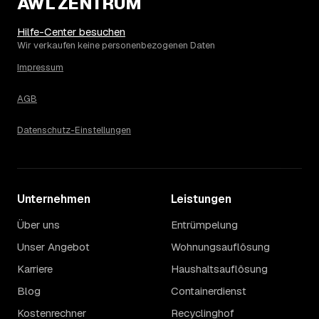
AWL ZENTRUM
Die Spanne ergibt sich vor allem aus Menge und
Zugänglichkeit: Ein einzelner Keller oder Dachboden liegt
Hilfe-Center besuchen
eher am unteren Ende, eine voll möblierte Wohnung mit
Wir verkaufen keine personenbezogenen Daten
Etage ohne Aufzug oder viel Sperrmüll eher am oberen.
Impressum
Auch anrechenbare Wertgegenstände oder ein hoher
Sondermüllanteil verschieben den Endpreis. Den genauen
AGB
Betrag für Ihren Fall erfahren Sie erst nach einer kurzen,
kostenlosen Einschätzung.
Datenschutz-Einstellungen
Unternehmen
Leistungen
Über uns
Entrümpelung
Unser Angebot
Wohnungsauflösung
Karriere
Haushaltsauflösung
Blog
Containerdienst
Kostenrechner
Recyclinghof