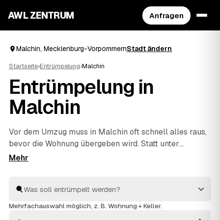
AWL ZENTRUM
Anfragen
Malchin, Mecklenburg-Vorpommern
Stadt ändern
Startseite
›
Entrümpelung
›
Malchin
Entrümpelung in
Malchin
Vor dem Umzug muss in Malchin oft schnell alles raus,
bevor die Wohnung übergeben wird. Statt unter
Zeitdruck den erstbesten Betrieb zu nehmen, stellen
Sie über AWL eine Anfrage und bekommen Festpreis-
Angebote geprüfter Entrümpler aus Malchin bis
Neukalen
und
Teterow
. So vergleichen Sie Preise und
Termine, auch wenn es eilig ist. Die Profis kümmern
Mehrfachauswahl möglich, z. B. Wohnung + Keller.
sich ums Ausräumen und die fachgerechte Entsorgung.