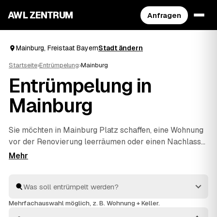
AWL ZENTRUM
Anfragen
Mainburg, Freistaat Bayern
Stadt ändern
Startseite
›
Entrümpelung
›
Mainburg
Entrümpelung in
Mainburg
Sie möchten in Mainburg Platz schaffen, eine Wohnung
vor der Renovierung leerräumen oder einen Nachlass
auflösen? Beschreiben Sie Ihren Auftrag bei AWL
einmal, und schon erreichen Sie Festpreis-Angebote
von geprüften Entrümplern aus Freistaat Bayern. Vom
einzelnen Raum bis zur kompletten
Haushaltsauflösung
wird alles fachgerecht ausgeräumt
Mehrfachauswahl möglich, z. B. Wohnung + Keller.
und entsorgt. Sie behalten die Kosten von Anfang an im