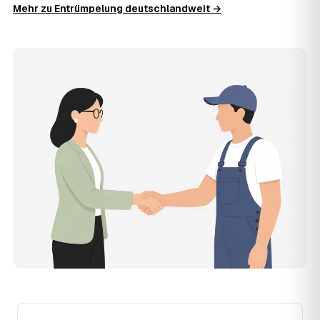
Zentrum ist Vermittler: Sie schildern einmal, was raus
Mehr zu Entrümpelung deutschlandweit →
muss, und erhalten mehrere Festpreis-Angebote geprüfter
Entrümpler aus Mainburg zum Vergleichen. Bezahlt wird
nur der Entrümpler, den Sie selbst auswählen.
12
Was kostet die Entrümpelung einer normalen
Wohnung in Mainburg?
Für eine durchschnittliche Wohnung mit rund 65 m² liegen
die Kosten in Mainburg bei etwa 1.840 €, das entspricht
im Schnitt rund 32,9 € je Quadratmeter. Zugänglichkeit
(Etage, Aufzug), Menge und Sperrmüllanteil verschieben
den Preis nach oben oder unten — den genauen
Festpreis nennt Ihnen der Entrümpler nach kurzer
Beschreibung.
13
Werden Entrümpelungen in Mainburg in Zukunft
teurer?
Seit 2020 verlief die Preisentwicklung in Mainburg
steigend (+50 %), mit dem bisherigen Höchststand im
Jahr 2024. Eine Prognose lässt sich daraus nicht
ableiten, aber die Daten zeigen: Wer frühzeitig anfragt,
sichert sich das aktuelle Preisniveau als Festpreis —
unabhängig davon, wie sich der Markt weiterentwickelt.