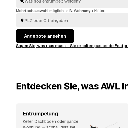
finden Sie ohne langes Suchen den richtigen Partner
Preise im Voraus raten.
Mehrfachauswahl möglich, z. B. Wohnung + Keller.
Angebote ansehen
Sagen Sie, was raus muss – Sie erhalten passende Fest
Entdecken Sie, was AWL in
Entrümpelung
Keller, Dachboden oder ganze
Wohnung — schnell geräumt