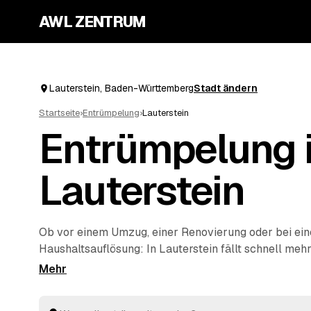
AWL ZENTRUM
Lauterstein, Baden-Württemberg
Stadt ändern
Startseite
›
Entrümpelung
›
Lauterstein
Entrümpelung 
Lauterstein
Ob vor einem Umzug, einer Renovierung oder bei ein
Haushaltsauflösung
: In Lauterstein fällt schnell meh
allein wegbekommt. Über AWL geben Sie mit wenigen
entrümpelt werden soll, und erhalten passende Fest
geprüften Betrieben rund um Lauterstein bis
Heuba