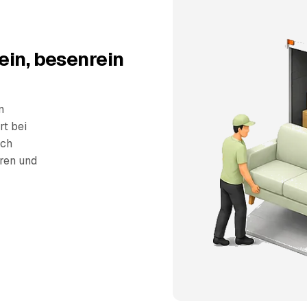
ein, besenrein
n
rt bei
sch
eren und