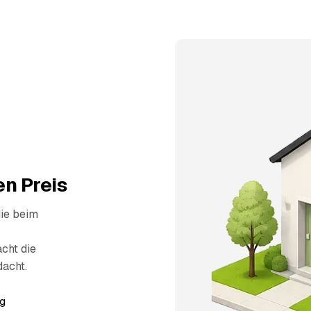
n Preis
die beim
cht die
dacht.
g