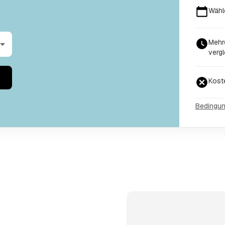
Wähl
Mehr
vergl
Kost
Bedingu