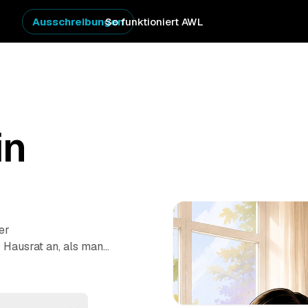
Ausschreibungen
So funktioniert AWL
in
er
r Hausrat an, als man
 Klicks an, was
preis-Angebote von
ch
und
Donzdorf
. So