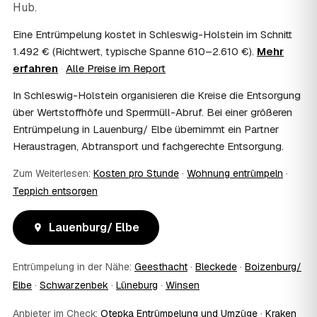
Hub.
Sie mit Ihrem Finanzamt oder Steuerberater.
07
Übernimmt das Sozialamt oder Jobcenter die
Eine Entrümpelung kostet in Schleswig-Holstein im Schnitt
Kosten?
1.492 € (Richtwert, typische Spanne 610–2.610 €).
Mehr
Im Einzelfall ist das möglich — etwa bei einer
erfahren
·
Alle Preise im Report
Wohnungsauflösung im Rahmen von Sozialhilfe oder
einem vom Amt veranlassten Umzug. Wichtig: Den Antrag
In Schleswig-Holstein organisieren die Kreise die Entsorgung
stellen Sie vor Auftragserteilung beim zuständigen Amt
über Wertstoffhöfe und Sperrmüll-Abruf. Bei einer größeren
und holen die Kostenübernahme schriftlich ein. AWL
Entrümpelung in Lauenburg/ Elbe übernimmt ein Partner
Zentrum vermittelt die Entrümpler, entscheidet aber nicht
über die Kostenübernahme.
Heraustragen, Abtransport und fachgerechte Entsorgung.
08
Bekomme ich einen Entsorgungsnachweis?
Zum Weiterlesen:
Kosten pro Stunde
·
Wohnung entrümpeln
·
Ja. Die Partner entsorgen über zugelassene Höfe und
Teppich entsorgen
stellen auf Wunsch einen Entsorgungsnachweis aus —
wichtig zum Beispiel für Vermieter, Nachlassverwaltung
oder die eigene Dokumentation.
Lauenburg/ Elbe
09
Muss ich bei der Entrümpelung anwesend sein?
Nicht zwingend. Viele Kunden in Lauenburg/ Elbe sind nur
Entrümpelung in der Nähe:
Geesthacht
·
Bleckede
·
Boizenburg/
zur Übergabe und zum Abschluss vor Ort; den genauen
Elbe
Ablauf — etwa die Schlüsselübergabe — stimmen Sie
·
Schwarzenbek
·
Lüneburg
·
Winsen
direkt mit dem Entrümpler ab.
Anbieter im Check:
Otepka Entrümpelung und Umzüge
·
Kraken
10
Was ist im Festpreis enthalten?