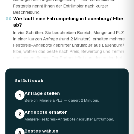
Festpreis nennt Ihnen der Entrümpler nach kurzer
Beschreibung.
02
Wie läuft eine Entrümpelung in Lauenburg/ Elbe
ab?
In vier Schritten: Sie beschreiben Bereich, Menge und PLZ
in einer kurzen Anfrage (rund 2 Minuten), erhalten mehrere
Festpreis-Angebote geprüfter Entrümpler aus Lauenburg/
Elbe, wählen das beste nach Preis, Bewertung und Termin
und lassen räumen. Der Partner trägt aus, demontiert bei
Bedarf, lädt auf und entsorgt fachgerecht — auf Wunsch
besenrein.
03
Wie lange dauert eine Entrümpelung?
So läuft es ab
Das hängt von der Größe ab: Ein Keller oder einzelner
Raum ist oft an einem halben bis ganzen Tag geräumt,
Anfrage stellen
1
eine komplette Wohnung oder ein Haus in Lauenburg/
Bereich, Menge & PLZ — dauert 2 Minuten.
Elbe kann ein bis zwei Tage dauern. Einen Termin gibt es
häufig schon innerhalb weniger Tage, bei akuten Fällen
Angebote erhalten
2
wie einer Messie-Wohnung auch kurzfristig.
Mehrere Festpreis-Angebote geprüfter Entrümpler.
04
Welche Gegenstände werden bei der
Entrümpelung entsorgt?
Bestes wählen
3