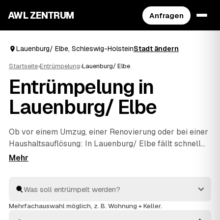
AWL ZENTRUM
Anfragen
Lauenburg/ Elbe, Schleswig-Holstein
Stadt ändern
Startseite
›
Entrümpelung
›
Lauenburg/ Elbe
Entrümpelung in
Lauenburg/ Elbe
Ob vor einem Umzug, einer Renovierung oder bei einer
Haushaltsauflösung
: In Lauenburg/ Elbe fällt schnell
mehr Hausrat an, als man allein wegbekommt. Über
AWL geben Sie mit wenigen Klicks an, was entrümpelt
werden soll, und erhalten passende Festpreis-
Angebote von geprüften Betrieben rund um
Lauenburg/ Elbe bis
Geesthacht
und
Bleckede
. So
Mehrfachauswahl möglich, z. B. Wohnung + Keller.
finden Sie ohne langes Suchen den richtigen Partner