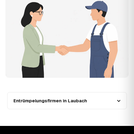
muss, und erhalten mehrere Festpreis-Angebote geprüfter
Entrümpler aus Laubach zum Vergleichen. Bezahlt wird
nur der Entrümpler, den Sie selbst auswählen.
12
Was kostet die Entrümpelung einer normalen
Wohnung in Laubach?
Für eine durchschnittliche Wohnung mit rund 65 m² liegen
die Kosten in Laubach bei etwa 1.840 €, das entspricht
im Schnitt rund 33,8 € je Quadratmeter. Zugänglichkeit
(Etage, Aufzug), Menge und Sperrmüllanteil verschieben
den Preis nach oben oder unten — den genauen
Festpreis nennt Ihnen der Entrümpler nach kurzer
Beschreibung.
13
Werden Entrümpelungen in Laubach in Zukunft
teurer?
Seit 2020 verlief die Preisentwicklung in Laubach fallend
(−25 %), mit dem bisherigen Höchststand im Jahr 2024.
Entrümpelungsfirmen in Laubach
Eine Prognose lässt sich daraus nicht ableiten, aber die
Daten zeigen: Wer frühzeitig anfragt, sichert sich das
aktuelle Preisniveau als Festpreis — unabhängig davon,
wie sich der Markt weiterentwickelt.
14
Warum schwankt der Preis zwischen 610 und