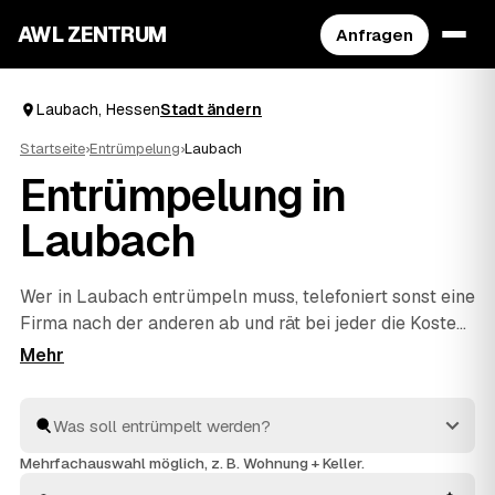
AWL ZENTRUM
Anfragen
Laubach, Hessen
Stadt ändern
Startseite
›
Entrümpelung
›
Laubach
Entrümpelung in
Laubach
Wer in Laubach entrümpeln muss, telefoniert sonst eine
Firma nach der anderen ab und rät bei jeder die Kosten
neu. Mit AWL beschreiben Sie Ihr Vorhaben ein einziges
Mal – Keller, Dachboden, Wohnung oder ganzes Haus –
und bekommen dafür feste Preise mehrerer geprüfter
Anbieter aus Hessen. Sie legen die Angebote
nebeneinander und sehen sofort, welches passt.
Mehrfachauswahl möglich, z. B. Wohnung + Keller.
Beauftragt wird erst, wenn Sie sich entschieden haben.