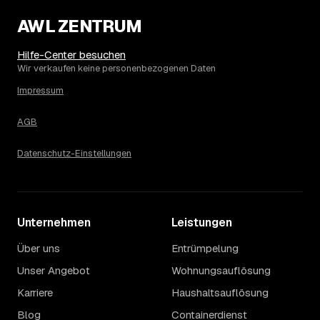
3.280 € in Laubach?
AWL ZENTRUM
Die Spanne ergibt sich vor allem aus Menge und
Zugänglichkeit: Ein einzelner Keller oder Dachboden liegt
eher am unteren Ende, eine voll möblierte Wohnung mit
Hilfe-Center besuchen
Etage ohne Aufzug oder viel Sperrmüll eher am oberen.
Wir verkaufen keine personenbezogenen Daten
Auch anrechenbare Wertgegenstände oder ein hoher
Impressum
Sondermüllanteil verschieben den Endpreis. Den genauen
Betrag für Ihren Fall erfahren Sie erst nach einer kurzen,
AGB
kostenlosen Einschätzung.
Datenschutz-Einstellungen
Unternehmen
Leistungen
Über uns
Entrümpelung
Unser Angebot
Wohnungsauflösung
Karriere
Haushaltsauflösung
Blog
Containerdienst