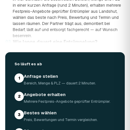
in einer kurzen Anfrage (rund 2 Minuten), erhalten mehrere
Festpreis-Angebote geprüfter Entrümpler aus Landshut,
wählen das beste nach Preis, Bewertung und Termin und
lassen räumen. Der Partner trägt aus, demontiert bei
Bedarf, lädt auf und entsorgt fachgerecht — auf Wunsch
besenrein.
03
Wie lange dauert eine Entrümpelung?
Das hängt von der Größe ab: Ein Keller oder einzelner
Raum ist oft an einem halben bis ganzen Tag geräumt,
eine komplette Wohnung oder ein Haus in Landshut kann
So läuft es ab
ein bis zwei Tage dauern. Einen Termin gibt es häufig
schon innerhalb weniger Tage, bei akuten Fällen wie einer
Anfrage stellen
1
Messie-Wohnung auch kurzfristig.
Bereich, Menge & PLZ — dauert 2 Minuten.
04
Welche Gegenstände werden bei der
Entrümpelung entsorgt?
Angebote erhalten
2
Mitgenommen wird praktisch der gesamte Hausrat: Möbel,
Mehrere Festpreis-Angebote geprüfter Entrümpler.
Elektrogeräte, Teppiche, Kleidung, Kartons, Sperrmüll
sowie Keller- und Dachbodengerümpel. Sondermüll und
Bestes wählen
3
Gefahrstoffe werden gesondert behandelt. Alles geht
Preis, Bewertungen und Termin vergleichen.
fachgerecht über zugelassene Entsorgungshöfe,