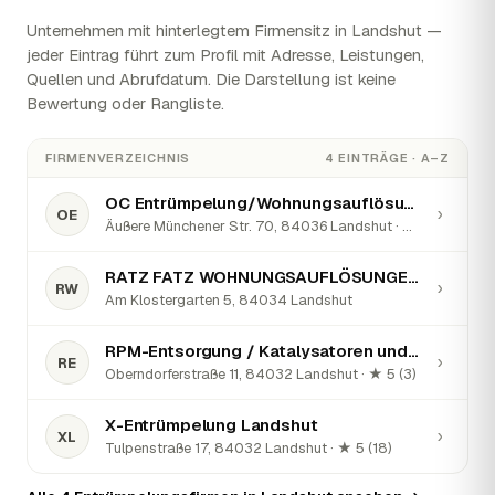
Unternehmen mit hinterlegtem Firmensitz in Landshut —
jeder Eintrag führt zum Profil mit Adresse, Leistungen,
Quellen und Abrufdatum. Die Darstellung ist keine
Bewertung oder Rangliste.
FIRMENVERZEICHNIS
4 EINTRÄGE · A–Z
OC Entrümpelung/Wohnungsauflösungen/Kleinumzüge
›
OE
Äußere Münchener Str. 70, 84036 Landshut · ★ 5 (18)
RATZ FATZ WOHNUNGSAUFLÖSUNGEN®
›
RW
Am Klostergarten 5, 84034 Landshut
RPM-Entsorgung / Katalysatoren und Edelmetalle
›
RE
Oberndorferstraße 11, 84032 Landshut · ★ 5 (3)
X-Entrümpelung Landshut
›
XL
Tulpenstraße 17, 84032 Landshut · ★ 5 (18)