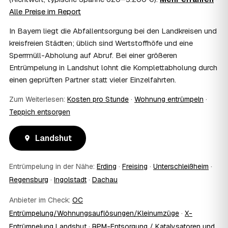
einem vom Amt veranlassten Umzug. Wichtig: Den Antrag
Alle Preise im Report
stellen Sie vor Auftragserteilung beim zuständigen Amt
und holen die Kostenübernahme schriftlich ein. AWL
In Bayern liegt die Abfallentsorgung bei den Landkreisen und
Zentrum vermittelt die Entrümpler, entscheidet aber nicht
kreisfreien Städten; üblich sind Wertstoffhöfe und eine
über die Kostenübernahme.
Sperrmüll-Abholung auf Abruf. Bei einer größeren
08
Bekomme ich einen Entsorgungsnachweis?
Entrümpelung in Landshut lohnt die Komplettabholung durch
Ja. Die Partner entsorgen über zugelassene Höfe und
einen geprüften Partner statt vieler Einzelfahrten.
stellen auf Wunsch einen Entsorgungsnachweis aus —
wichtig zum Beispiel für Vermieter, Nachlassverwaltung
Zum Weiterlesen:
Kosten pro Stunde
·
Wohnung entrümpeln
·
oder die eigene Dokumentation.
Teppich entsorgen
09
Muss ich bei der Entrümpelung anwesend sein?
Nicht zwingend. Viele Kunden in Landshut sind nur zur
Übergabe und zum Abschluss vor Ort; den genauen
Landshut
Ablauf — etwa die Schlüsselübergabe — stimmen Sie
direkt mit dem Entrümpler ab.
Entrümpelung in der Nähe:
Erding
·
Freising
·
Unterschleißheim
·
10
Was ist im Festpreis enthalten?
Regensburg
·
Ingolstadt
·
Dachau
Der Festpreis deckt in der Regel das komplette
Ausräumen, Tragen und Verladen, den Transport sowie die
Anbieter im Check:
OC
fachgerechte Entsorgung ab — auf Wunsch inklusive
Entrümpelung/Wohnungsauflösungen/Kleinumzüge
·
X-
besenreiner Übergabe. Es gibt keine versteckten
Zusatzkosten: Was vereinbart ist, gilt. Anrechenbare
Entrümpelung Landshut
·
RPM-Entsorgung / Katalysatoren und