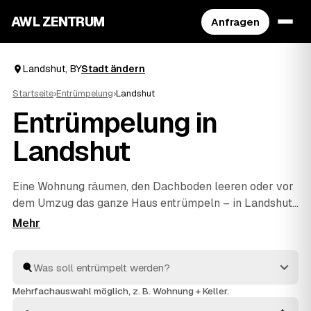
AWL ZENTRUM
Anfragen
Landshut, BY
Stadt ändern
Startseite
›
Entrümpelung
›
Landshut
Entrümpelung in
Landshut
Eine Wohnung räumen, den Dachboden leeren oder vor
dem Umzug das ganze Haus entrümpeln – in Landshut
müssen Sie sich dafür nicht selbst auf die Suche nach
einem Betrieb machen. Über AWL stellen Sie eine
einzige Anfrage und erhalten Festpreis-Angebote von
geprüften Anbietern aus der Umgebung. Egal ob kleiner
Auftrag oder komplette
Haushaltsauflösung
: Sie
Mehrfachauswahl möglich, z. B. Wohnung + Keller.
vergleichen, wählen aus und alles wird fachgerecht