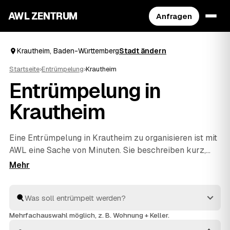
AWL ZENTRUM
Anfragen
Krautheim, Baden-Württemberg
Stadt ändern
Startseite
›
Entrümpelung
›
Krautheim
Entrümpelung in
Krautheim
Eine Entrümpelung in Krautheim zu organisieren ist mit
AWL eine Sache von Minuten. Sie beschreiben kurz,
was raus soll – ob vollgestellter Keller, Dachboden,
eine komplette Wohnung oder ganzes Haus –, und
bekommen dafür Festpreis-Angebote geprüfter
Anbieter aus Baden-Württemberg. Statt einzeln zu
telefonieren vergleichen Sie die Vorschläge in Ruhe und
Mehrfachauswahl möglich, z. B. Wohnung + Keller.
entscheiden selbst. Die Profis räumen aus und