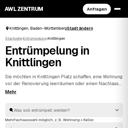
AWL ZENTRUM
Anfragen
Knittlingen, Baden-Württemberg
Stadt ändern
Startseite
›
Entrümpelung
›
Knittlingen
Entrümpelung in
Knittlingen
Sie möchten in Knittlingen Platz schaffen, eine Wohnung
vor der Renovierung leerräumen oder einen Nachlass
auflösen? Beschreiben Sie Ihren Auftrag bei AWL
einmal, und schon erreichen Sie Festpreis-Angebote
von geprüften Entrümplern aus Baden-Württemberg.
Vom einzelnen Raum bis zur kompletten
Haushaltsauflösung
wird alles fachgerecht ausgeräumt
Mehrfachauswahl möglich, z. B. Wohnung + Keller.
und entsorgt. Sie behalten die Kosten von Anfang an im