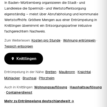
stellen Sie vor Auftragserteilung beim zuständigen Amt
In Baden-Württemberg organisieren die Stadt- und
und holen die Kostenübernahme schriftlich ein. AWL
Landkreise die Sperrmüll- und Wertstoffentsorgung
Zentrum vermittelt die Entrümpler, entscheidet aber nicht
eigenständig – meist über Abrufabholung und kommunale
über die Kostenübernahme.
Wertstoffhöfe. Größere Mengen aus einer Entrümpelung in
08
Bekomme ich einen Entsorgungsnachweis?
Knittlingen übernimmt ein Entsorgungspartner inklusive
Ja. Die Partner entsorgen über zugelassene Höfe und
fachgerechtem Nachweis.
stellen auf Wunsch einen Entsorgungsnachweis aus —
wichtig zum Beispiel für Vermieter, Nachlassverwaltung
Zum Weiterlesen:
Kosten pro Stunde
·
Wohnung entrümpeln
·
oder die eigene Dokumentation.
09
Muss ich bei der Entrümpelung anwesend sein?
Teppich entsorgen
Nicht zwingend. Viele Kunden in Knittlingen sind nur zur
Übergabe und zum Abschluss vor Ort; den genauen
Knittlingen
Ablauf — etwa die Schlüsselübergabe — stimmen Sie
direkt mit dem Entrümpler ab.
Entrümpelung in der Nähe:
Bretten
·
Maulbronn
·
Kraichtal
·
10
Was ist im Festpreis enthalten?
Mühlacker
·
Bruchsal
·
Pforzheim
Der Festpreis deckt in der Regel das komplette
Ausräumen, Tragen und Verladen, den Transport sowie die
Auch in Knittlingen:
Wohnungsauflösung
·
Haushaltsauflösung
fachgerechte Entsorgung ab — auf Wunsch inklusive
·
Containerdienst
besenreiner Übergabe. Es gibt keine versteckten
Zusatzkosten: Was vereinbart ist, gilt. Anrechenbare
Mehr zu Entrümpelung deutschlandweit →
Wertgegenstände senken den Endpreis zusätzlich.