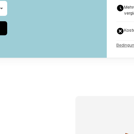
Mehre
vergl
Kost
Bedingu