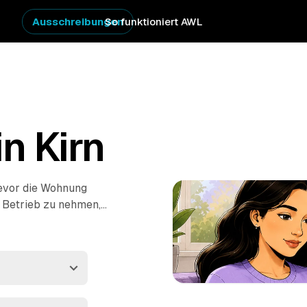
Ausschreibungen
So funktioniert AWL
n Kirn
bevor die Wohnung
n Betrieb zu nehmen,
estpreis-Angebote
nd
Idar-Oberstein
. So
 ist. Die Profis
Entsorgung.