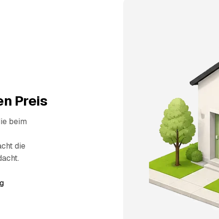
n Preis
die beim
cht die
dacht.
g