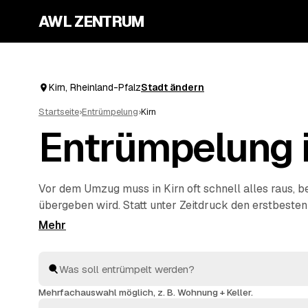
AWL ZENTRUM
Kirn, Rheinland-Pfalz
Stadt ändern
Startseite
›
Entrümpelung
›
Kirn
Entrümpelung i
Vor dem Umzug muss in Kirn oft schnell alles raus, 
übergeben wird. Statt unter Zeitdruck den erstbeste
stellen Sie über AWL eine Anfrage und bekommen F
geprüfter Entrümpler aus Kirn bis
Bad Sobernheim
u
vergleichen Sie Preise und Termine, auch wenn es eilig
kümmern sich ums Ausräumen und die fachgerechte 
Mehrfachauswahl möglich, z. B. Wohnung + Keller.