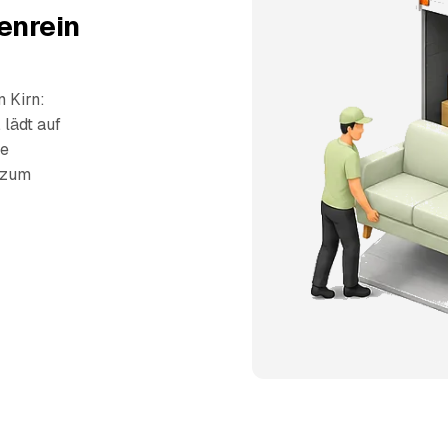
enrein
 Kirn:
 lädt auf
ie
s zum