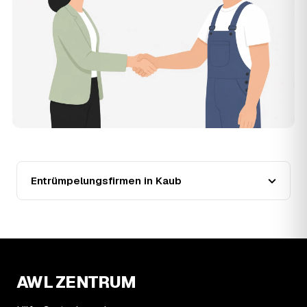
Wohnung in Kaub?
Für eine durchschnittliche Wohnung mit rund 65 m² liegen
die Kosten in Kaub bei etwa 1.840 €, das entspricht im
Schnitt rund 34,6 € je Quadratmeter. Zugänglichkeit
(Etage, Aufzug), Menge und Sperrmüllanteil verschieben
den Preis nach oben oder unten — den genauen
Festpreis nennt Ihnen der Entrümpler nach kurzer
Beschreibung.
13
Werden Entrümpelungen in Kaub in Zukunft
teurer?
Seit 2021 verlief die Preisentwicklung in Kaub fallend (−31
%), mit dem bisherigen Höchststand im Jahr 2023. Eine
Entrümpelungsfirmen in Kaub
Prognose lässt sich daraus nicht ableiten, aber die Daten
zeigen: Wer frühzeitig anfragt, sichert sich das aktuelle
Preisniveau als Festpreis — unabhängig davon, wie sich
der Markt weiterentwickelt.
14
Warum schwankt der Preis zwischen 640 und
3.280 € in Kaub?
AWL ZENTRUM
Die Spanne ergibt sich vor allem aus Menge und
Zugänglichkeit: Ein einzelner Keller oder Dachboden liegt