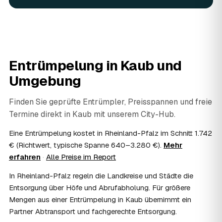
In vielen Fällen ja: Arbeits-, Fahrt- und
Entsorgungskosten lassen sich als haushaltsnahe
Dienstleistung bzw. Handwerkerleistung anteilig
absetzen, sofern es um einen selbst genutzten Haushalt
geht und Sie die Rechnung per Überweisung begleichen.
Entrümpelung in
Kaub
und
AWL Zentrum vermittelt nur die Entrümpler und ersetzt
keine Steuerberatung — die konkrete Anrechnung klären
Umgebung
Sie mit Ihrem Finanzamt oder Steuerberater.
07
Übernimmt das Sozialamt oder Jobcenter die
Finden Sie geprüfte Entrümpler, Preisspannen und freie
Kosten?
Termine direkt in
Kaub
mit unserem City-Hub.
Im Einzelfall ist das möglich — etwa bei einer
Wohnungsauflösung im Rahmen von Sozialhilfe oder
Eine Entrümpelung kostet in Rheinland-Pfalz im Schnitt 1.742
einem vom Amt veranlassten Umzug. Wichtig: Den Antrag
€ (Richtwert, typische Spanne 640–3.280 €).
Mehr
stellen Sie vor Auftragserteilung beim zuständigen Amt
erfahren
·
Alle Preise im Report
und holen die Kostenübernahme schriftlich ein. AWL
Zentrum vermittelt die Entrümpler, entscheidet aber nicht
In Rheinland-Pfalz regeln die Landkreise und Städte die
über die Kostenübernahme.
Entsorgung über Höfe und Abrufabholung. Für größere
08
Bekomme ich einen Entsorgungsnachweis?
Mengen aus einer Entrümpelung in Kaub übernimmt ein
Ja. Die Partner entsorgen über zugelassene Höfe und
Partner Abtransport und fachgerechte Entsorgung.
stellen auf Wunsch einen Entsorgungsnachweis aus —