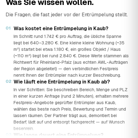
Was Sie wissen wollen.
Die Fragen, die fast jeder vor der Entrümpelung stellt.
01
Was kostet eine Entrümpelung in Kaub?
Im Schnitt rund 1.742 € pro Auftrag, die übliche Spanne
liegt bei 640–3.280 €. Eine kleine kleine Wohnung (~35
m²) startet bei etwa 1.180 €, ein großes Objekt / Haus
(~110 m²) liegt bei rund 2.840 €. Diese Werte stammen als
Richtwert für Rheinland-Pfalz (aus echten AWL-Aufträgen
der Region abgeleitet) — den verbindlichen Festpreis
nennt Ihnen der Entrümpler nach kurzer Beschreibung.
02
Wie läuft eine Entrümpelung in Kaub ab?
In vier Schritten: Sie beschreiben Bereich, Menge und PLZ
in einer kurzen Anfrage (rund 2 Minuten), erhalten mehrere
Festpreis-Angebote geprüfter Entrümpler aus Kaub,
wählen das beste nach Preis, Bewertung und Termin und
lassen räumen. Der Partner trägt aus, demontiert bei
Bedarf, lädt auf und entsorgt fachgerecht — auf Wunsch
besenrein.
03
Wie lange dauert eine Entrümpelung?