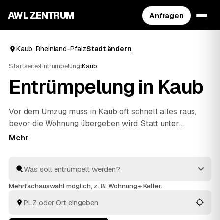
AWL ZENTRUM
Anfragen
Kaub, Rheinland-Pfalz
Stadt ändern
Startseite
›
Entrümpelung
›
Kaub
Entrümpelung in Kaub
Vor dem Umzug muss in Kaub oft schnell alles raus,
bevor die Wohnung übergeben wird. Statt unter
Zeitdruck den erstbesten Betrieb zu nehmen, stellen
Sie über AWL eine Anfrage und bekommen Festpreis-
Angebote geprüfter Entrümpler aus Kaub bis
Bacharach
und
Oberwesel
. So vergleichen Sie Preise
und Termine, auch wenn es eilig ist. Die Profis kümmern
Mehrfachauswahl möglich, z. B. Wohnung + Keller.
sich ums Ausräumen und die fachgerechte Entsorgung.