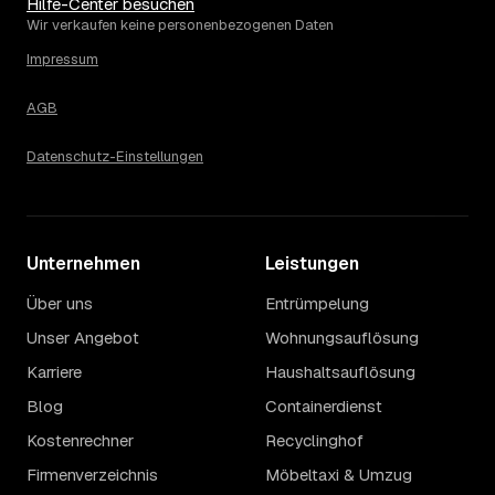
eher am unteren Ende, eine voll möblierte Wohnung mit
Hilfe-Center besuchen
Etage ohne Aufzug oder viel Sperrmüll eher am oberen.
Wir verkaufen keine personenbezogenen Daten
Auch anrechenbare Wertgegenstände oder ein hoher
Impressum
Sondermüllanteil verschieben den Endpreis. Den genauen
Betrag für Ihren Fall erfahren Sie erst nach einer kurzen,
AGB
kostenlosen Einschätzung.
Datenschutz-Einstellungen
Unternehmen
Leistungen
Über uns
Entrümpelung
Unser Angebot
Wohnungsauflösung
Karriere
Haushaltsauflösung
Blog
Containerdienst
Kostenrechner
Recyclinghof
Firmenverzeichnis
Möbeltaxi & Umzug