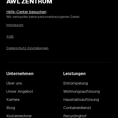
AWL ZENTRUM
Die Spanne ergibt sich vor allem aus Menge und
Zugänglichkeit: Ein einzelner Keller oder Dachboden liegt
Hilfe-Center besuchen
eher am unteren Ende, eine voll möblierte Wohnung mit
Wir verkaufen keine personenbezogenen Daten
Etage ohne Aufzug oder viel Sperrmüll eher am oberen.
Impressum
Auch anrechenbare Wertgegenstände oder ein hoher
Sondermüllanteil verschieben den Endpreis. Den genauen
AGB
Betrag für Ihren Fall erfahren Sie erst nach einer kurzen,
kostenlosen Einschätzung.
Datenschutz-Einstellungen
Unternehmen
Leistungen
Über uns
Entrümpelung
Unser Angebot
Wohnungsauflösung
Karriere
Haushaltsauflösung
Blog
Containerdienst
Kostenrechner
Recyclinghof