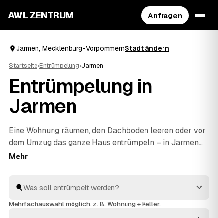
AWL ZENTRUM
Anfragen
Jarmen, Mecklenburg-Vorpommern
Stadt ändern
Startseite
›
Entrümpelung
›
Jarmen
Entrümpelung in
Jarmen
Eine Wohnung räumen, den Dachboden leeren oder vor
dem Umzug das ganze Haus entrümpeln – in Jarmen
müssen Sie sich dafür nicht selbst auf die Suche nach
einem Betrieb machen. Über AWL stellen Sie eine
einzige Anfrage und erhalten Festpreis-Angebote von
geprüften Anbietern aus der Umgebung. Egal ob kleiner
Auftrag oder komplette
Haushaltsauflösung
: Sie
Mehrfachauswahl möglich, z. B. Wohnung + Keller.
vergleichen, wählen aus und alles wird fachgerecht