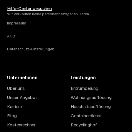
2023. Eine Prognose lässt sich daraus nicht ableiten,
aber die Daten zeigen: Wer frühzeitig anfragt, sichert sich
Hilfe-Center besuchen
das aktuelle Preisniveau als Festpreis — unabhängig
Wir verkaufen keine personenbezogenen Daten
davon, wie sich der Markt weiterentwickelt.
Impressum
14
Warum schwankt der Preis zwischen 800 und
2.720 € in Hoyerswerda?
AGB
Die Spanne ergibt sich vor allem aus Menge und
Zugänglichkeit: Ein einzelner Keller oder Dachboden liegt
Datenschutz-Einstellungen
eher am unteren Ende, eine voll möblierte Wohnung mit
Etage ohne Aufzug oder viel Sperrmüll eher am oberen.
Auch anrechenbare Wertgegenstände oder ein hoher
Sondermüllanteil verschieben den Endpreis. Den genauen
Unternehmen
Betrag für Ihren Fall erfahren Sie erst nach einer kurzen,
Leistungen
kostenlosen Einschätzung.
Über uns
Entrümpelung
Unser Angebot
Wohnungsauflösung
Karriere
Haushaltsauflösung
Blog
Containerdienst
Kostenrechner
Recyclinghof