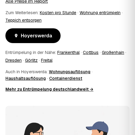
Alle Preise im Report
einem vom Amt veranlassten Umzug. Wichtig: Den Antrag
stellen Sie vor Auftragserteilung beim zuständigen Amt
Zum Weiterlesen:
Kosten pro Stunde
·
Wohnung entrümpeln
·
und holen die Kostenübernahme schriftlich ein. AWL
Teppich entsorgen
Zentrum vermittelt die Entrümpler, entscheidet aber nicht
über die Kostenübernahme.
08
Bekomme ich einen Entsorgungsnachweis?
Hoyerswerda
Ja. Die Partner entsorgen über zugelassene Höfe und
stellen auf Wunsch einen Entsorgungsnachweis aus —
Entrümpelung in der Nähe:
Frankenthal
·
Cottbus
·
Großenhain
·
wichtig zum Beispiel für Vermieter, Nachlassverwaltung
Dresden
·
Görlitz
·
Freital
oder die eigene Dokumentation.
09
Muss ich bei der Entrümpelung anwesend sein?
Auch in Hoyerswerda:
Wohnungsauflösung
·
Nicht zwingend. Viele Kunden in Hoyerswerda sind nur
Haushaltsauflösung
·
Containerdienst
zur Übergabe und zum Abschluss vor Ort; den genauen
Ablauf — etwa die Schlüsselübergabe — stimmen Sie
Mehr zu Entrümpelung deutschlandweit →
direkt mit dem Entrümpler ab.
10
Was ist im Festpreis enthalten?
Der Festpreis deckt in der Regel das komplette
Ausräumen, Tragen und Verladen, den Transport sowie die
fachgerechte Entsorgung ab — auf Wunsch inklusive
besenreiner Übergabe. Es gibt keine versteckten
Zusatzkosten: Was vereinbart ist, gilt. Anrechenbare