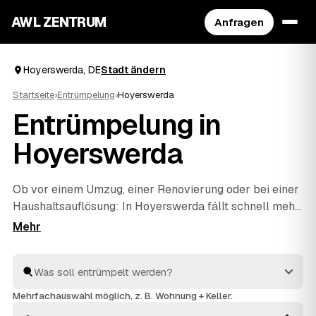
AWL ZENTRUM
Anfragen
Hoyerswerda, DE
Stadt ändern
Startseite
›
Entrümpelung
›
Hoyerswerda
Entrümpelung in
Hoyerswerda
Ob vor einem Umzug, einer Renovierung oder bei einer
Haushaltsauflösung
: In Hoyerswerda fällt schnell mehr
Hausrat an, als man allein wegbekommt. Über AWL
geben Sie mit wenigen Klicks an, was entrümpelt
werden soll, und erhalten passende Festpreis-
Angebote von geprüften Betrieben rund um
Hoyerswerda bis
Frankenthal
und
Cottbus
. So finden
Mehrfachauswahl möglich, z. B. Wohnung + Keller.
Sie ohne langes Suchen den richtigen Partner und