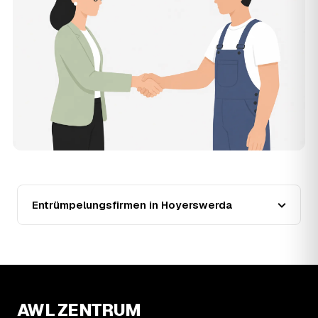
Wertgegenstände senken den Endpreis zusätzlich.
11
Was kostet die Anfrage über AWL Zentrum?
Die Anfrage ist kostenlos und unverbindlich. AWL
Zentrum ist Vermittler: Sie schildern einmal, was raus
muss, und erhalten mehrere Festpreis-Angebote geprüfter
Entrümpler aus Hoyerswerda zum Vergleichen. Bezahlt
wird nur der Entrümpler, den Sie selbst auswählen.
12
Was kostet die Entrümpelung einer normalen
Wohnung in Hoyerswerda?
Für eine durchschnittliche Wohnung mit rund 65 m² liegen
die Kosten in Hoyerswerda bei etwa 1.840 €, das
entspricht im Schnitt rund 31,0 € je Quadratmeter.
Zugänglichkeit (Etage, Aufzug), Menge und Sperrmüllanteil
Entrümpelungsfirmen in Hoyerswerda
verschieben den Preis nach oben oder unten — den
genauen Festpreis nennt Ihnen der Entrümpler nach
kurzer Beschreibung.
13
Werden Entrümpelungen in Hoyerswerda in
Zukunft teurer?
Seit 2020 verlief die Preisentwicklung in Hoyerswerda
AWL ZENTRUM
fallend (−8 %), mit dem bisherigen Höchststand im Jahr