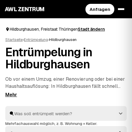
AWL ZENTRUM
Anfragen
Hildburghausen, Freistaat Thüringen
Stadt ändern
Startseite
›
Entrümpelung
›
Hildburghausen
Entrümpelung in
Hildburghausen
Ob vor einem Umzug, einer Renovierung oder bei einer
Haushaltsauflösung
: In Hildburghausen fällt schnell
mehr Hausrat an, als man allein wegbekommt. Über
AWL geben Sie mit wenigen Klicks an, was entrümpelt
werden soll, und erhalten passende Festpreis-
Angebote von geprüften Betrieben rund um
Hildburghausen bis
Bad Rodach
und
Themar
. So finden
Mehrfachauswahl möglich, z. B. Wohnung + Keller.
Sie ohne langes Suchen den richtigen Partner und