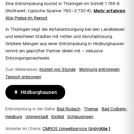
Wohnungsauflösung im Rahmen von Sozialhilfe oder
Eine Entrümpelung kostet in Thüringen im Schnitt 1.769 €
einem vom Amt veranlassten Umzug. Wichtig: Den Antrag
(Richtwert, typische Spanne 780–2.730 €).
Mehr erfahren
·
stellen Sie vor Auftragserteilung beim zuständigen Amt
Alle Preise im Report
und holen die Kostenübernahme schriftlich ein. AWL
Zentrum vermittelt die Entrümpler, entscheidet aber nicht
In Thüringen liegt die Abfallentsorgung bei den Landkreisen
über die Kostenübernahme.
und kreisfreien Städten mit Höfen und Abrufabholung.
08
Bekomme ich einen Entsorgungsnachweis?
Größere Mengen aus einer Entrümpelung in Hildburghausen
Ja. Die Partner entsorgen über zugelassene Höfe und
nimmt ein geprüfter Partner direkt mit – inklusive
stellen auf Wunsch einen Entsorgungsnachweis aus —
Entsorgungsnachweis.
wichtig zum Beispiel für Vermieter, Nachlassverwaltung
oder die eigene Dokumentation.
Zum Weiterlesen:
Kosten pro Stunde
·
Wohnung entrümpeln
·
09
Muss ich bei der Entrümpelung anwesend sein?
Teppich entsorgen
Nicht zwingend. Viele Kunden in Hildburghausen sind nur
zur Übergabe und zum Abschluss vor Ort; den genauen
Hildburghausen
Ablauf — etwa die Schlüsselübergabe — stimmen Sie
direkt mit dem Entrümpler ab.
10
Was ist im Festpreis enthalten?
Entrümpelung in der Nähe:
Bad Rodach
·
Themar
·
Bad Colberg-
Der Festpreis deckt in der Regel das komplette
Heldburg
·
Ummerstadt
·
Eisfeld
·
Schleusingen
Ausräumen, Tragen und Verladen, den Transport sowie die
fachgerechte Entsorgung ab — auf Wunsch inklusive
Anbieter im Check:
OMROS Umweltservice GmbH
Alle 1
besenreiner Übergabe. Es gibt keine versteckten