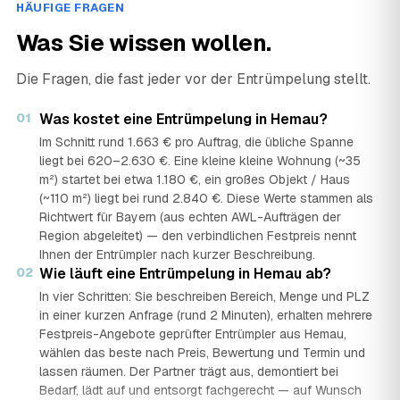
HÄUFIGE FRAGEN
Was Sie wissen wollen.
Die Fragen, die fast jeder vor der Entrümpelung stellt.
01
Was kostet eine Entrümpelung in Hemau?
Im Schnitt rund 1.663 € pro Auftrag, die übliche Spanne
liegt bei 620–2.630 €. Eine kleine kleine Wohnung (~35
m²) startet bei etwa 1.180 €, ein großes Objekt / Haus
(~110 m²) liegt bei rund 2.840 €. Diese Werte stammen als
Richtwert für Bayern (aus echten AWL-Aufträgen der
Region abgeleitet) — den verbindlichen Festpreis nennt
Ihnen der Entrümpler nach kurzer Beschreibung.
02
Wie läuft eine Entrümpelung in Hemau ab?
In vier Schritten: Sie beschreiben Bereich, Menge und PLZ
in einer kurzen Anfrage (rund 2 Minuten), erhalten mehrere
Festpreis-Angebote geprüfter Entrümpler aus Hemau,
wählen das beste nach Preis, Bewertung und Termin und
lassen räumen. Der Partner trägt aus, demontiert bei
Bedarf, lädt auf und entsorgt fachgerecht — auf Wunsch