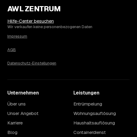
Die Spanne ergibt sich vor allem aus Menge und
Zugänglichkeit: Ein einzelner Keller oder Dachboden liegt
AWL ZENTRUM
eher am unteren Ende, eine voll möblierte Wohnung mit
Etage ohne Aufzug oder viel Sperrmüll eher am oberen.
Hilfe-Center besuchen
Auch anrechenbare Wertgegenstände oder ein hoher
Wir verkaufen keine personenbezogenen Daten
Sondermüllanteil verschieben den Endpreis. Den genauen
Impressum
Betrag für Ihren Fall erfahren Sie erst nach einer kurzen,
kostenlosen Einschätzung.
AGB
Datenschutz-Einstellungen
Unternehmen
Leistungen
Über uns
Entrümpelung
Unser Angebot
Wohnungsauflösung
Karriere
Haushaltsauflösung
Blog
Containerdienst