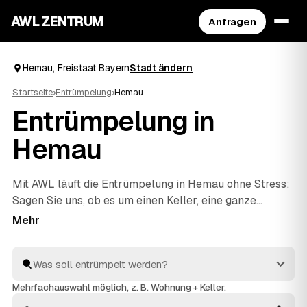
AWL ZENTRUM
Anfragen
Hemau, Freistaat Bayern
Stadt ändern
Startseite
›
Entrümpelung
›
Hemau
Entrümpelung in
Hemau
Mit AWL läuft die Entrümpelung in Hemau ohne Stress:
Sagen Sie uns, ob es um einen Keller, eine ganze
Wohnung, ein Haus oder eine Messie-Wohnung geht,
und Sie bekommen dafür mehrere Festpreis-Angebote
auf einmal. Die Anbieter sind geprüft und aus Ihrer
Nähe – von Hemau bis
Riedenburg
und
Dietfurt
a.d.Altmühl
. So sparen Sie sich das einzelne Anfragen
Mehrfachauswahl möglich, z. B. Wohnung + Keller.
und sehen direkt, welches Angebot am besten passt.