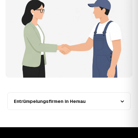
der Entrümpler, den Sie selbst auswählen.
12
Was kostet die Entrümpelung einer normalen
Wohnung in Hemau?
Für eine durchschnittliche Wohnung mit rund 65 m² liegen
die Kosten in Hemau bei etwa 1.840 €, das entspricht im
Schnitt rund 35,0 € je Quadratmeter. Zugänglichkeit
(Etage, Aufzug), Menge und Sperrmüllanteil verschieben
den Preis nach oben oder unten — den genauen
Festpreis nennt Ihnen der Entrümpler nach kurzer
Beschreibung.
13
Werden Entrümpelungen in Hemau in Zukunft
teurer?
Seit 2021 verlief die Preisentwicklung in Hemau fallend
(−41 %), mit dem bisherigen Höchststand im Jahr 2021.
Eine Prognose lässt sich daraus nicht ableiten, aber die
Entrümpelungsfirmen in Hemau
Daten zeigen: Wer frühzeitig anfragt, sichert sich das
aktuelle Preisniveau als Festpreis — unabhängig davon,
wie sich der Markt weiterentwickelt.
14
Warum schwankt der Preis zwischen 620 und
2.630 € in Hemau?