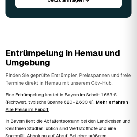
Jetzt anfragen →
Sie vorhandene Wertsachen einfach in der Anfrage an.
06
Ist eine Entrümpelung steuerlich absetzbar?
In vielen Fällen ja: Arbeits-, Fahrt- und
Entsorgungskosten lassen sich als haushaltsnahe
Dienstleistung bzw. Handwerkerleistung anteilig
absetzen, sofern es um einen selbst genutzten Haushalt
geht und Sie die Rechnung per Überweisung begleichen.
Entrümpelung in
Hemau
und
AWL Zentrum vermittelt nur die Entrümpler und ersetzt
keine Steuerberatung — die konkrete Anrechnung klären
Umgebung
Sie mit Ihrem Finanzamt oder Steuerberater.
07
Übernimmt das Sozialamt oder Jobcenter die
Finden Sie geprüfte Entrümpler, Preisspannen und freie
Kosten?
Termine direkt in
Hemau
mit unserem City-Hub.
Im Einzelfall ist das möglich — etwa bei einer
Wohnungsauflösung im Rahmen von Sozialhilfe oder
Eine Entrümpelung kostet in Bayern im Schnitt 1.663 €
einem vom Amt veranlassten Umzug. Wichtig: Den Antrag
(Richtwert, typische Spanne 620–2.630 €).
Mehr erfahren
·
stellen Sie vor Auftragserteilung beim zuständigen Amt
Alle Preise im Report
und holen die Kostenübernahme schriftlich ein. AWL
Zentrum vermittelt die Entrümpler, entscheidet aber nicht
In Bayern liegt die Abfallentsorgung bei den Landkreisen und
über die Kostenübernahme.
kreisfreien Städten; üblich sind Wertstoffhöfe und eine
08
Bekomme ich einen Entsorgungsnachweis?
Sperrmüll-Abholung auf Abruf. Bei einer größeren